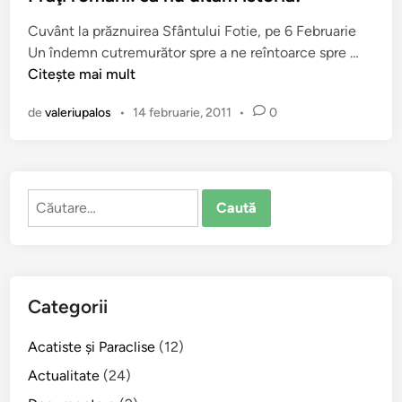
Cuvânt la prăznuirea Sfântului Fotie, pe 6 Februarie
F
Un îndemn cutremurător spre a ne reîntoarce spre …
r
Citește mai mult
a
de
valeriupalos
•
14 februarie, 2011
•
0
ţ
i
r
o
Caută
m
după:
â
n
i
:
Categorii
s
ă
Acatiste şi Paraclise
(12)
n
u
Actualitate
(24)
u