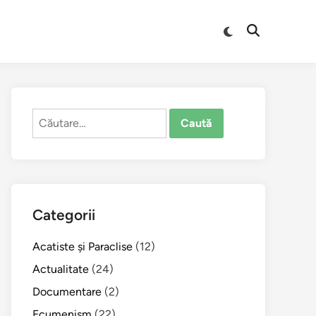
Comută
Deschide
la
căutarea
modul
întunecat
Caută
după:
Categorii
Acatiste şi Paraclise
(12)
Actualitate
(24)
Documentare
(2)
Ecumenism
(22)