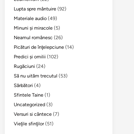
Lupta spre mântuire
(92)
Materiale audio
(49)
Minuni şi miracole
(5)
Neamul românesc
(26)
Picături de înţelepciune
(14)
Predici şi omilii
(102)
Rugăciuni
(24)
Să nu uităm trecutul
(53)
Sărbători
(4)
Sfintele Taine
(1)
Uncategorized
(3)
Versuri si cântece
(7)
Vieţile sfinţilor
(51)