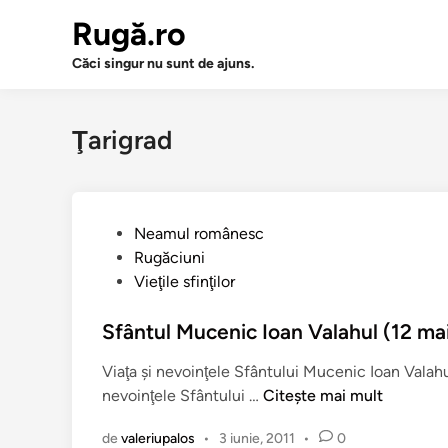
Sari
Rugă.ro
la
conținut
Căci singur nu sunt de ajuns.
Ţarigrad
P
Neamul românesc
u
Rugăciuni
b
Vieţile sfinţilor
l
i
Sfântul Mucenic Ioan Valahul (12 ma
c
Viaţa şi nevoinţele Sfântului Mucenic Ioan Valahu
a
S
nevoinţele Sfântului …
Citește mai mult
t
f
î
de
valeriupalos
•
3 iunie, 2011
•
0
â