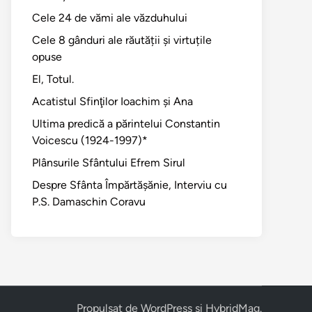
Cele 24 de vămi ale văzduhului
Cele 8 gânduri ale răutății și virtuțile
opuse
El, Totul.
Acatistul Sfinţilor Ioachim şi Ana
Ultima predică a părintelui Constantin
Voicescu (1924-1997)*
Plânsurile Sfântului Efrem Sirul
Despre Sfânta Împărtăşănie, Interviu cu
P.S. Damaschin Coravu
Propulsat de
WordPress
și
HybridMag
.