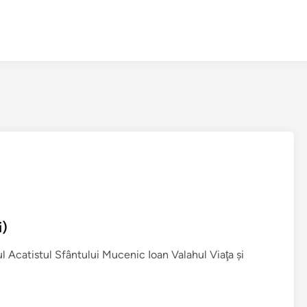
i)
l Acatistul Sfântului Mucenic Ioan Valahul Viaţa şi