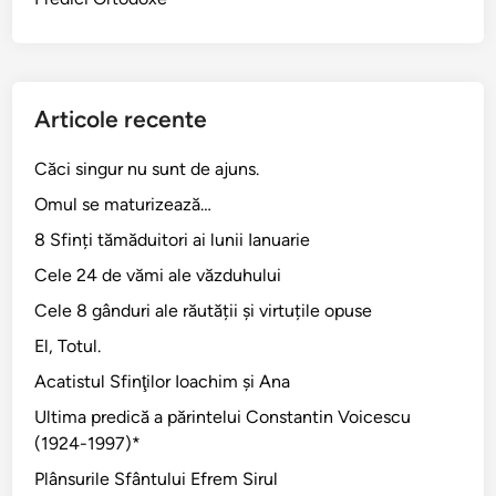
Articole recente
Căci singur nu sunt de ajuns.
Omul se maturizează…
8 Sfinți tămăduitori ai lunii Ianuarie
Cele 24 de vămi ale văzduhului
Cele 8 gânduri ale răutății și virtuțile opuse
El, Totul.
Acatistul Sfinţilor Ioachim şi Ana
Ultima predică a părintelui Constantin Voicescu
(1924-1997)*
Plânsurile Sfântului Efrem Sirul