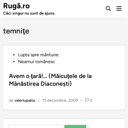
Sari
Rugă.ro
Men
la
Deschide
prin
Căci singur nu sunt de ajuns.
căutarea
conținut
temniţe
P
Lupta spre mântuire
u
Neamul românesc
b
l
Avem o ţară!… (Măicuţele de la
i
Mânăstirea Diaconeşti)
c
a
de
valeriupalos
•
15 decembrie, 2009
•
2
t
î
n
Caută