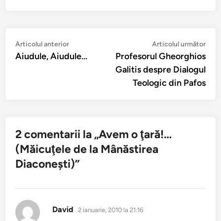
Navigare
Articolul
Arti
Articolul anterior
Articolul următor
anterior:
urmă
Aiudule, Aiudule…
Profesorul Gheorghios
în
Galitis despre Dialogul
articole
Teologic din Pafos
2 comentarii la „
Avem o ţară!…
(Măicuţele de la Mânăstirea
Diaconeşti)
”
spune:
David
2 ianuarie, 2010 la 21:16