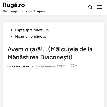
Sari
Rugă.ro
Men
la
Deschide
prin
Căci singur nu sunt de ajuns.
căutarea
conținut
Publicat
Lupta spre mântuire
în
Neamul românesc
Avem o ţară!… (Măicuţele de la
Mânăstirea Diaconeşti)
de
valeriupalos
•
15 decembrie, 2009
•
2