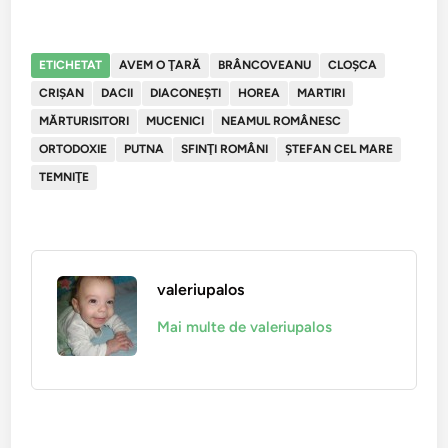
ETICHETAT
AVEM O ŢARĂ
BRÂNCOVEANU
CLOŞCA
CRIŞAN
DACII
DIACONEŞTI
HOREA
MARTIRI
MĂRTURISITORI
MUCENICI
NEAMUL ROMÂNESC
ORTODOXIE
PUTNA
SFINŢI ROMÂNI
ŞTEFAN CEL MARE
TEMNIŢE
valeriupalos
Mai multe de valeriupalos