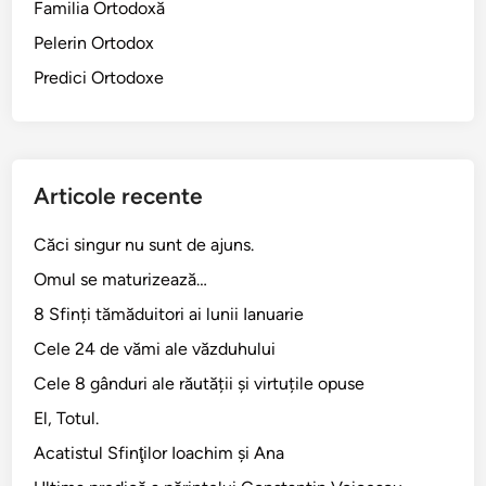
Familia Ortodoxă
Pelerin Ortodox
Predici Ortodoxe
Articole recente
Căci singur nu sunt de ajuns.
Omul se maturizează…
8 Sfinți tămăduitori ai lunii Ianuarie
Cele 24 de vămi ale văzduhului
Cele 8 gânduri ale răutății și virtuțile opuse
El, Totul.
Acatistul Sfinţilor Ioachim şi Ana