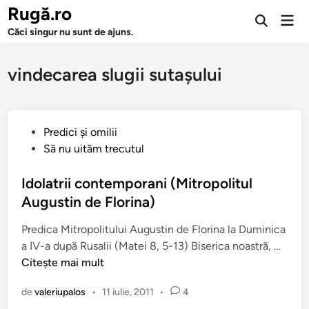
Sari
Rugă.ro
Men
la
Deschide
prin
Căci singur nu sunt de ajuns.
căutarea
conținut
vindecarea slugii sutaşului
P
Predici şi omilii
u
Să nu uităm trecutul
b
l
Idolatrii contemporani (Mitropolitul
i
Augustin de Florina)
c
Predica Mitropolitului Augustin de Florina la Duminica
a
I
a IV-a după Rusalii (Matei 8, 5-13) Biserica noastră, …
t
d
Citește mai mult
î
o
n
de
valeriupalos
•
11 iulie, 2011
•
4
l