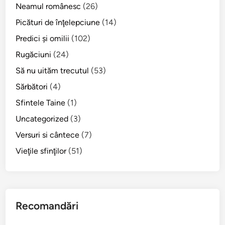
i
Neamul românesc
(26)
t
Picături de înţelepciune
(14)
r
Predici şi omilii
(102)
o
p
Rugăciuni
(24)
o
Să nu uităm trecutul
(53)
l
Sărbători
(4)
i
t
Sfintele Taine
(1)
u
Uncategorized
(3)
l
Versuri si cântece
(7)
A
u
Vieţile sfinţilor
(51)
g
u
s
t
Recomandări
i
n