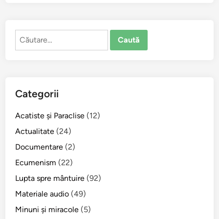
a
t
r
Caută
i
după:
i
c
o
n
Categorii
t
e
Acatiste şi Paraclise
(12)
m
p
Actualitate
(24)
o
Documentare
(2)
r
Ecumenism
(22)
a
n
Lupta spre mântuire
(92)
i
Materiale audio
(49)
(
Minuni şi miracole
(5)
M