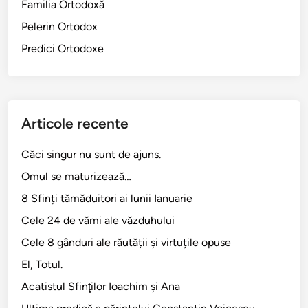
Familia Ortodoxă
d
Pelerin Ortodox
e
F
Predici Ortodoxe
l
o
r
i
Articole recente
n
a
Căci singur nu sunt de ajuns.
)
Omul se maturizează…
8 Sfinți tămăduitori ai lunii Ianuarie
Cele 24 de vămi ale văzduhului
Cele 8 gânduri ale răutății și virtuțile opuse
El, Totul.
Acatistul Sfinţilor Ioachim şi Ana