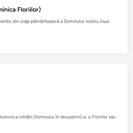
inica Floriilor)
ente din viaţa pământească a Domnului nostru Iisus
uminica intrării Domnului în Ierusalim(i.e. a Floriilor sau