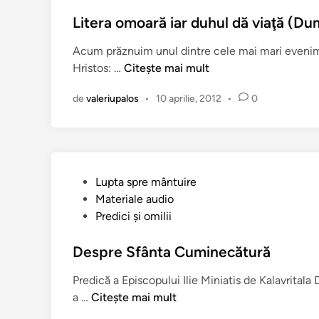
l
n
i
Litera omoară iar duhul dă viaţă (Dum
u
c
l
Acum prăznuim unul dintre cele mai mari evenim
a
u
L
Hristos: …
Citește mai mult
t
i
i
î
ş
de
valeriupalos
•
10 aprilie, 2012
•
0
t
n
i
e
S
r
f
a
â
o
n
P
Lupta spre mântuire
m
t
u
Materiale audio
o
u
b
Predici şi omilii
a
l
l
r
M
i
Despre Sfânta Cuminecătură
ă
a
c
i
Predică a Episcopului Ilie Miniatis de Kalavritala D
c
a
a
D
a …
Citește mai mult
a
t
r
e
r
î