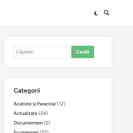
Comută
Deschide
la
căutarea
modul
întunecat
Caută
după:
Categorii
Acatiste şi Paraclise
(12)
Actualitate
(24)
Documentare
(2)
Ecumenism
(22)