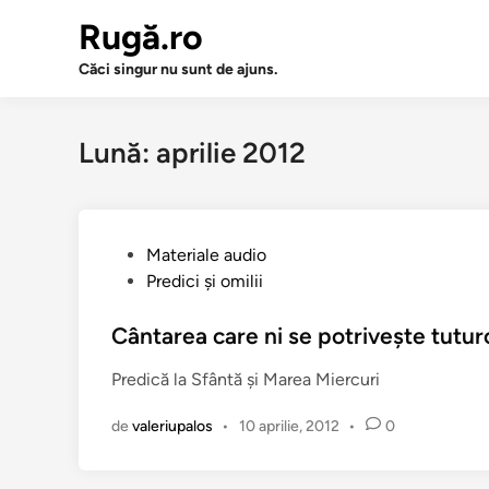
Sari
Rugă.ro
la
conținut
Căci singur nu sunt de ajuns.
Lună:
aprilie 2012
P
Materiale audio
u
Predici şi omilii
b
l
Cântarea care ni se potriveşte tutur
i
Predică la Sfântă şi Marea Miercuri
c
a
de
valeriupalos
•
10 aprilie, 2012
•
0
t
î