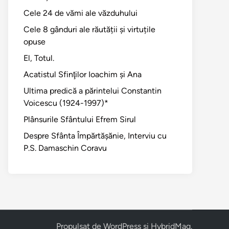
Cele 24 de vămi ale văzduhului
Cele 8 gânduri ale răutății și virtuțile
opuse
El, Totul.
Acatistul Sfinţilor Ioachim şi Ana
Ultima predică a părintelui Constantin
Voicescu (1924-1997)*
Plânsurile Sfântului Efrem Sirul
Despre Sfânta Împărtăşănie, Interviu cu
P.S. Damaschin Coravu
Propulsat de
WordPress
și
HybridMag
.