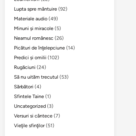
Lupta spre mântuire
(92)
Materiale audio
(49)
Minuni şi miracole
(5)
Neamul românesc
(26)
Picături de înţelepciune
(14)
Predici şi omilii
(102)
Rugăciuni
(24)
Să nu uităm trecutul
(53)
Sărbători
(4)
Sfintele Taine
(1)
Uncategorized
(3)
Versuri si cântece
(7)
Vieţile sfinţilor
(51)