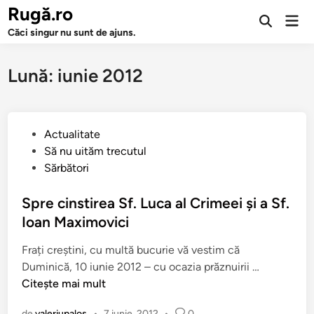
Sari
Rugă.ro
Men
la
Deschide
prin
Căci singur nu sunt de ajuns.
căutarea
conținut
Lună:
iunie 2012
P
Actualitate
u
Să nu uităm trecutul
b
Sărbători
l
i
Spre cinstirea Sf. Luca al Crimeei și a Sf.
c
Ioan Maximovici
a
Frați creștini, cu multă bucurie vă vestim că
t
S
Duminică, 10 iunie 2012 – cu ocazia prăznuirii …
î
p
Citește mai mult
n
r
de
valeriupalos
•
7 iunie, 2012
•
0