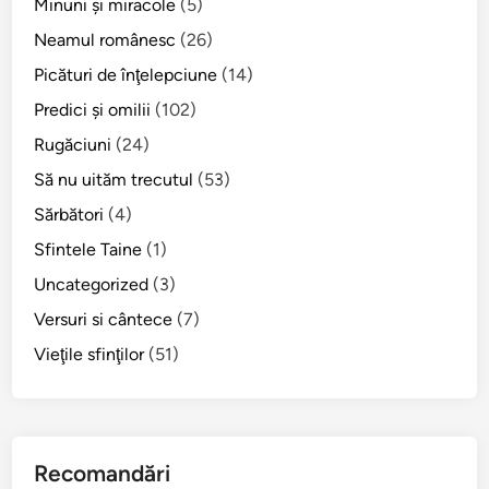
Minuni şi miracole
(5)
C
r
Neamul românesc
(26)
i
Picături de înţelepciune
(14)
m
Predici şi omilii
(102)
e
e
Rugăciuni
(24)
i
Să nu uităm trecutul
(53)
ș
Sărbători
(4)
i
a
Sfintele Taine
(1)
S
Uncategorized
(3)
f
Versuri si cântece
(7)
.
I
Vieţile sfinţilor
(51)
o
a
n
M
Recomandări
a