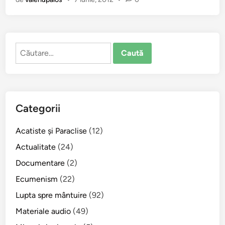
e
c
i
n
Caută
s
după:
t
i
r
e
Categorii
a
S
Acatiste şi Paraclise
(12)
f
.
Actualitate
(24)
L
Documentare
(2)
u
Ecumenism
(22)
c
a
Lupta spre mântuire
(92)
a
Materiale audio
(49)
l