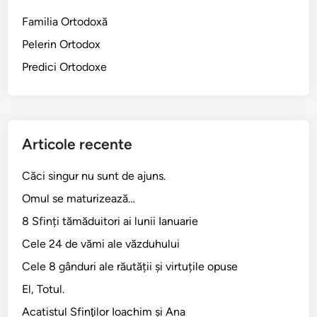
x
Familia Ortodoxă
i
Pelerin Ortodox
m
o
Predici Ortodoxe
v
i
c
i
Articole recente
Căci singur nu sunt de ajuns.
Omul se maturizează…
8 Sfinți tămăduitori ai lunii Ianuarie
Cele 24 de vămi ale văzduhului
Cele 8 gânduri ale răutății și virtuțile opuse
El, Totul.
Acatistul Sfinţilor Ioachim şi Ana