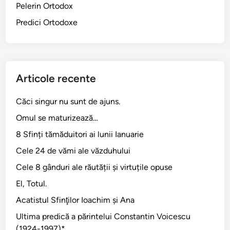
Pelerin Ortodox
Predici Ortodoxe
Articole recente
Căci singur nu sunt de ajuns.
Omul se maturizează…
8 Sfinți tămăduitori ai lunii Ianuarie
Cele 24 de vămi ale văzduhului
Cele 8 gânduri ale răutății și virtuțile opuse
El, Totul.
Acatistul Sfinţilor Ioachim şi Ana
Ultima predică a părintelui Constantin Voicescu
(1924-1997)*