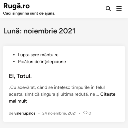
Sari
Rugă.ro
Men
la
Deschide
prin
Căci singur nu sunt de ajuns.
căutarea
conținut
Lună:
noiembrie 2021
P
Lupta spre mântuire
u
Picături de înţelepciune
b
l
El, Totul.
i
„Cu adevărat, când se înteţesc timpurile în felul
c
E
acesta, simt că singura şi ultima redută, ne …
Citește
a
l
mai mult
t
,
î
de
valeriupalos
•
24 noiembrie, 2021
•
0
T
n
o