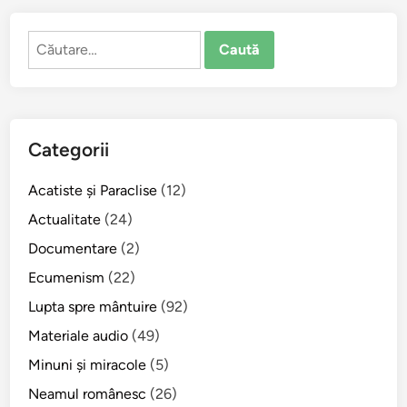
t
u
Caută
l
după:
.
Categorii
Acatiste şi Paraclise
(12)
Actualitate
(24)
Documentare
(2)
Ecumenism
(22)
Lupta spre mântuire
(92)
Materiale audio
(49)
Minuni şi miracole
(5)
Neamul românesc
(26)