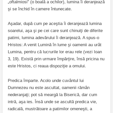
„oftalmiosi” (o boală a ochilor), lumina îi deranjează
şi se închid în camere întunecate.
Aşadar, după cum pe aceştia îi deranjează lumina
soarelui, aşa şi pe cei care sunt chinuiţi de diferite
patimi, lumina adevărului îi deranjează. A spus-o
Hristos: A venit Lumină în lume şi oamenii au urât
Lumina, pentru că lucrurile lor erau rele (vezi Ioan
3, 19). Există prin urmare împărţire, însă pricina nu
este Hristos, ci reaua dispoziţie a omului.
Predica împarte. Acolo unde cuvântul lui
Dumnezeu nu este ascultat, oamenii rămân
nederanjaţi; pot să meargă la Biserică, dar cum
intră, aşa ies. Însă unde se ascultă predica vie,
radicală, mustrătoare a patimilor omeneşti, a