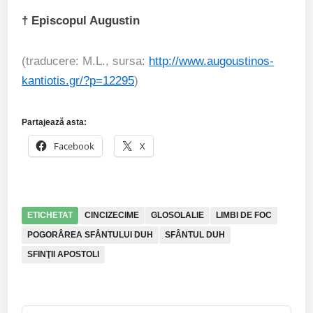
† Episcopul Augustin
(traducere: M.L., sursa:
http://www.augoustinos-
kantiotis.gr/?p=12295
)
Partajează asta:
Facebook
X
ETICHETAT
CINCIZECIME
GLOSOLALIE
LIMBI DE FOC
POGORÂREA SFÂNTULUI DUH
SFÂNTUL DUH
SFINŢII APOSTOLI