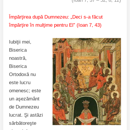
(Ioan 7, 37 – 52; 8, 12)
Împărţirea după Dumnezeu: „Deci s-a făcut
împărţire în mulţime pentru El” (Ioan 7, 43)
Iubiţii mei,
Biserica
noastră,
Biserica
Ortodoxă nu
este lucru
omenesc; este
un aşezământ
de Dumnezeu
lucrat. Şi astăzi
sărbătoreşte