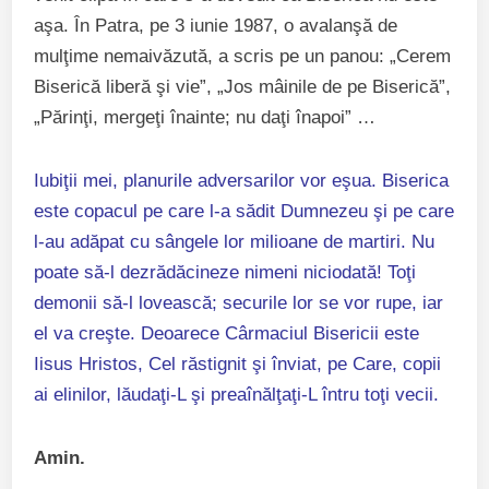
aşa. În Patra, pe 3 iunie 1987, o avalanşă de
mulţime nemaivăzută, a scris pe un panou: „Cerem
Biserică liberă şi vie”, „Jos mâinile de pe Biserică”,
„Părinţi, mergeţi înainte; nu daţi înapoi” …
Iubiţii mei, planurile adversarilor vor eşua. Biserica
este copacul pe care l-a sădit Dumnezeu şi pe care
l-au adăpat cu sângele lor milioane de martiri. Nu
poate să-l dezrădăcineze nimeni niciodată! Toţi
demonii să-l lovească; securile lor se vor rupe, iar
el va creşte. Deoarece Cârmaciul Bisericii este
Iisus Hristos, Cel răstignit şi înviat, pe Care, copii
ai elinilor, lăudaţi-L şi preaînălţaţi-L întru toţi vecii.
Amin.