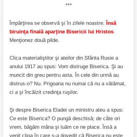
***
Împărţirea se observă şi în zilele noastre.
Însă
biruinţa finală aparţine Bisericii lui Hristos
.
Menţionez două pilde.
Clica materialiştilor şi ateilor din Sfânta Rusie a
anului 1917 au spus: Vom distruge Biserica. Şi au
muncit din greu pentru asta. În cele din urmă au
distrus-o? Nu. Prigoana nu numai că nu a vătămat,
ci a şi încălzit credinţa ruşilor.
Şi despre Biserica Eladei un ministru ateu a spus:
Ce este Biserica? O pungă deschisă; de câte ori
vrem, băgăm mâna şi luăm ce ne place. Însă a
venit clipa în care s-a dovedit că Biserica nu este