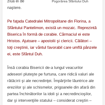
ziua ei de
Pogorârea Sfântului Duh
naştere.
Pe faţada Catedralei Mitropolitane din Florina, a
Sfântului Pantelimon, există un mozaic. Reprezintă
Biserica în formă de corabie. Cârmaciul ei este
Hristos. Ajutoare – apostolii şi clericii. Călători –
toţi creştinii, iar vântul favorabil care umflă pânzele
ei, este Sfântul Duh.
Însă corabia Bisericii de-a lungul veacurilor
adeseori pluteşte pe furtuna, care ridică valuri ale
rătăcirii şi ale necredinţei. Împărţirile lăuntrice ale
ereziilor şi ale schismelor, prigoanele din afară din
partea închinătorilor la idoli şi a necredincioşilor,
dar şi intervenţiile statului – considerat creştin –