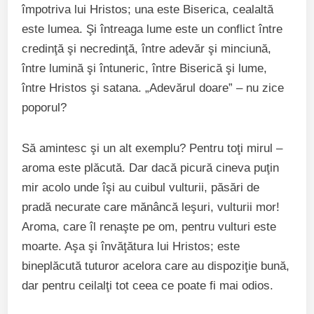
împotriva lui Hristos; una este Biserica, cealaltă
este lumea. Şi întreaga lume este un conflict între
credinţă şi necredinţă, între adevăr şi minciună,
între lumină şi întuneric, între Biserică şi lume,
între Hristos şi satana. „Adevărul doare” – nu zice
poporul?
Să amintesc şi un alt exemplu? Pentru toţi mirul –
aroma este plăcută. Dar dacă picură cineva puţin
mir acolo unde îşi au cuibul vulturii, păsări de
pradă necurate care mănâncă leşuri, vulturii mor!
Aroma, care îl renaşte pe om, pentru vulturi este
moarte. Aşa şi învăţătura lui Hristos; este
bineplăcută tuturor acelora care au dispoziţie bună,
dar pentru ceilalţi tot ceea ce poate fi mai odios.