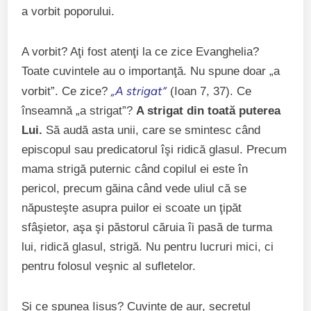
a vorbit poporului.
A vorbit? Aţi fost atenţi la ce zice Evanghelia?
Toate cuvintele au o importanţă. Nu spune doar „a
„A strigat”
vorbit”. Ce zice?
(Ioan 7, 37). Ce
înseamnă „a strigat”?
A strigat din toată puterea
Lui.
Să audă asta unii, care se smintesc când
episcopul sau predicatorul îşi ridică glasul. Precum
mama strigă puternic când copilul ei este în
pericol, precum găina când vede uliul că se
năpusteşte asupra puilor ei scoate un ţipăt
sfâşietor, aşa şi păstorul căruia îi pasă de turma
lui, ridică glasul, strigă. Nu pentru lucruri mici, ci
pentru folosul veşnic al sufletelor.
Şi ce spunea Iisus? Cuvinte de aur, secretul