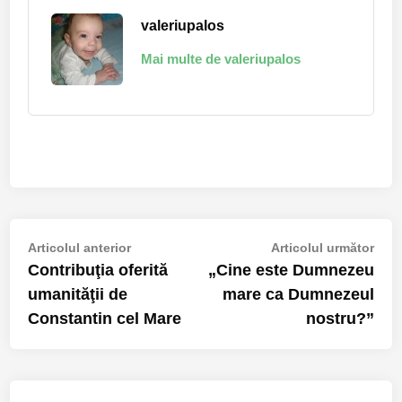
valeriupalos
Mai multe de valeriupalos
Navigare
Articolul
Arti
Articolul anterior
Articolul următor
anterior:
urmă
Contribuţia oferită
„Cine este Dumnezeu
în
umanităţii de
mare ca Dumnezeul
articole
Constantin cel Mare
nostru?”