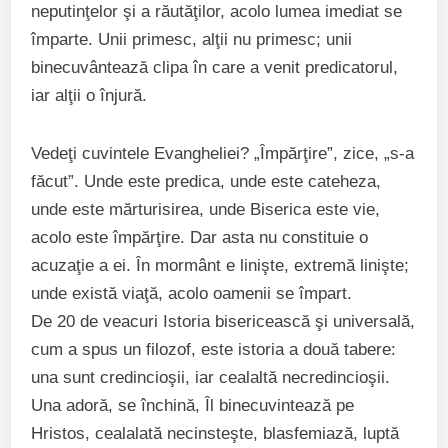
neputinţelor şi a răutăţilor, acolo lumea imediat se
împarte. Unii primesc, alţii nu primesc; unii
binecuvântează clipa în care a venit predicatorul,
iar alţii o înjură.
Vedeţi cuvintele Evangheliei? „Împărţire”, zice, „s-a
făcut”. Unde este predica, unde este cateheza,
unde este mărturisirea, unde Biserica este vie,
acolo este împărţire. Dar asta nu constituie o
acuzaţie a ei. În mormânt e linişte, extremă linişte;
unde există viaţă, acolo oamenii se împart.
De 20 de veacuri Istoria bisericească şi universală,
cum a spus un filozof, este istoria a două tabere:
una sunt credincioşii, iar cealaltă necredincioşii.
Una adoră, se închină, Îl binecuvintează pe
Hristos, cealalată necinsteşte, blasfemiază, luptă