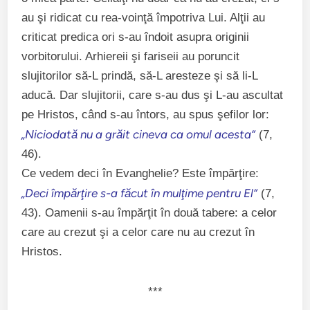
au şi ridicat cu rea-voinţă împotriva Lui. Alţii au
criticat predica ori s-au îndoit asupra originii
vorbitorului. Arhiereii şi fariseii au poruncit
slujitorilor să-L prindă, să-L aresteze şi să li-L
aducă. Dar slujitorii, care s-au dus şi L-au ascultat
pe Hristos, când s-au întors, au spus şefilor lor:
„Niciodată nu a grăit cineva ca omul acesta”
(7,
46).
Ce vedem deci în Evanghelie? Este împărţire:
„Deci împărţire s-a făcut în mulţime pentru El”
(7,
43). Oamenii s-au împărţit în două tabere: a celor
care au crezut şi a celor care nu au crezut în
Hristos.
***