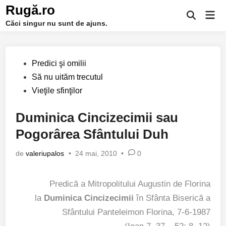
Sari
Rugă.ro
Men
la
Deschide
Căci singur nu sunt de ajuns.
prin
căutarea
conținut
Publicat
Predici şi omilii
în
Să nu uităm trecutul
Vieţile sfinţilor
Duminica Cincizecimii sau
Pogorârea Sfântului Duh
de
valeriupalos
•
24 mai, 2010
•
0
Predică a Mitropolitului Augustin de Florina
la
Duminica Cincizecimii
în Sfânta Biserică a
Sfântului Panteleimon Florina, 7-6-1987