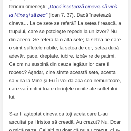
„Dacă însetează cineva, să vină
fericirii omeneşti:
la Mine şi să bea”
(Ioan 7, 37). Dacă însetează
cineva… La ce sete se referă? La setea firească, a
trupului, care se potoleşte repede la un izvor? Nu
din aceea. Se referă la o altă sete; la setea pe care
o simt sufletele nobile, la setea de cer, setea după
adevăr, pace, dreptate, iubire, izbăvire de patimi.
Ce om nu suspină din cauza legăturilor care îl
robesc? Aşadar, cine simte această sete, acesta
să vină la Mine şi Eu îi voi da apa cea nemuritoare,
care va împlini toate dorinţele nobile ale sufletului
lui.
S-ar fi aşteptat cineva ca toţi aceia care L-au
ascultat pe Hristos să creadă. Au crezut? Nu. Doar
o mică parte. Ceilalţi nu doar că nu au crezut, ci s-