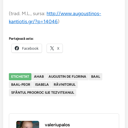
(trad. M.L., sursa:
http://www.augoustinos-
kantiotis.gr/?p=14046
)
Partajează asta:
Facebook
X
ETICHETAT
AHAB
AUGUSTIN DE FLORINA
BAAL
BAAL-PEOR
ISABELA
RÂVNITORUL
SFÂNTUL PROOROC ILIE TEZVITEANUL
valeriupalos