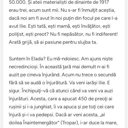
50.000. Şi ateii materialişti de dinainte de 1917
erau trei, acum sunt mii. Nu s-ar fi înmulţit aceştia,
dacă noi am fi avut în noi puţin din focul pe care l-a
avut Ilie. Eşti tată, eşti mamă, eşti învăţător, eşti
poliţist, eşti preot? Nu fi nepăsător, nu fi indiferent!
Arată grijă, să ai pasiune pentru slujba ta.
Suntem în Elada? Eu mă-ndoiesc. Am ajuns nişte
necredincioşi. În această ţară mai demult n-ai fi
auzit pe cineva înjurând. Acum nu trece o secundă
fără să se audă o înjurătură. Va veni iarăşi Ilie. E
sigur. Închipuiţi-vă că atunci când va veni va auzi
înjurături. Acesta, care a apucat 450 de preoţi ai
ruşinii şi i-a junghiat, îi va apuca şi pe toţi cei care
înjură şi-i va pedepsi. Dacă ar veni acesta, „al
doilea Înaintemergător” (Tropar), i-ar duce la mare,