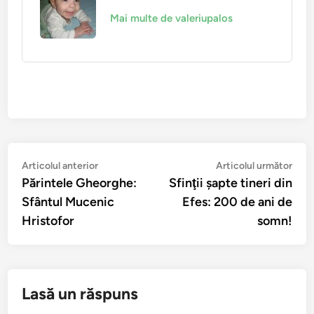
Mai multe de valeriupalos
Navigare
Articolul
Arti
Articolul anterior
Articolul următor
anterior:
urmă
Părintele Gheorghe:
Sfinţii şapte tineri din
în
Sfântul Mucenic
Efes: 200 de ani de
articole
Hristofor
somn!
Lasă un răspuns