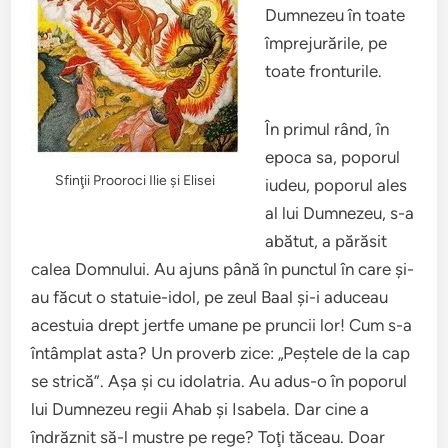
Dumnezeu în toate
împrejurările, pe
toate fronturile.
În primul rând, în
epoca sa, poporul
Sfinţii Prooroci Ilie şi Elisei
iudeu, poporul ales
al lui Dumnezeu, s-a
abătut, a părăsit
calea Domnului. Au ajuns până în punctul în care şi-
au făcut o statuie-idol, pe zeul Baal şi-i aduceau
acestuia drept jertfe umane pe pruncii lor! Cum s-a
întâmplat asta? Un proverb zice: „Peştele de la cap
se strică”. Aşa şi cu idolatria. Au adus-o în poporul
lui Dumnezeu regii Ahab şi Isabela. Dar cine a
îndrăznit să-l mustre pe rege? Toţi tăceau. Doar