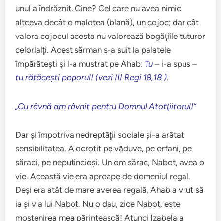
unul a îndrăznit. Cine? Cel care nu avea nimic
altceva decât o malotea (blană), un cojoc; dar cât
valora cojocul acesta nu valorează bogăţiile tuturor
celorlalţi. Acest sărman s-a suit la palatele
împărăteşti şi l-a mustrat pe Ahab:
Tu
– i-a spus –
tu rătăceşti poporul! (vezi III Regi 18,18 )
.
„Cu râvnă am râvnit pentru Domnul Atotţiitorul!”
Dar şi împotriva nedreptăţii sociale şi-a arătat
sensibilitatea. A ocrotit pe văduve, pe orfani, pe
săraci, pe neputincioşi. Un om sărac, Nabot, avea o
vie. Această vie era aproape de domeniul regal.
Deşi era atât de mare averea regală, Ahab a vrut să
ia şi via lui Nabot. Nu o dau, zice Nabot, este
moştenirea mea părintească! Atunci Izabela a