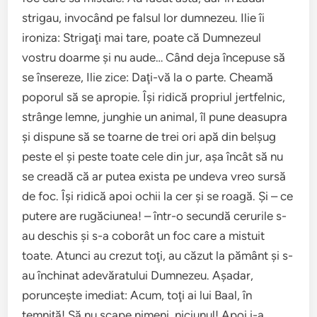
strigau, invocând pe falsul lor dumnezeu. Ilie îi
ironiza: Strigaţi mai tare, poate că Dumnezeul
vostru doarme şi nu aude… Când deja începuse să
se însereze, Ilie zice: Daţi-vă la o parte. Cheamă
poporul să se apropie. Îşi ridică propriul jertfelnic,
strânge lemne, junghie un animal, îl pune deasupra
şi dispune să se toarne de trei ori apă din belşug
peste el şi peste toate cele din jur, aşa încât să nu
se creadă că ar putea exista pe undeva vreo sursă
de foc. Îşi ridică apoi ochii la cer şi se roagă. Şi – ce
putere are rugăciunea! – într-o secundă cerurile s-
au deschis şi s-a coborât un foc care a mistuit
toate. Atunci au crezut toţi, au căzut la pământ şi s-
au închinat adevăratului Dumnezeu. Aşadar,
porunceşte imediat: Acum, toţi ai lui Baal, în
temniţă! Să nu scape nimeni, niciunul! Apoi i-a