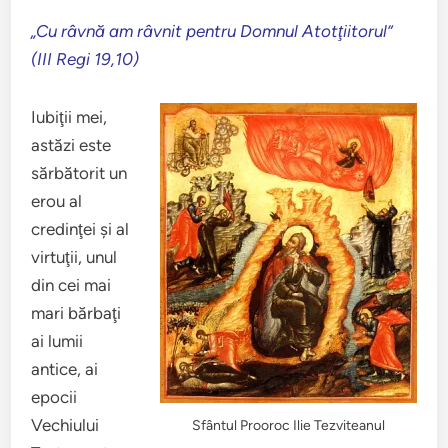
„Cu râvnă am râvnit pentru Domnul Atotţiitorul”
(III Regi 19,10)
Iubiţii mei,
astăzi este
sărbătorit un
erou al
credinţei şi al
virtuţii, unul
din cei mai
mari bărbaţi
ai lumii
antice, ai
epocii
Vechiului
Sfântul Prooroc Ilie Tezviteanul