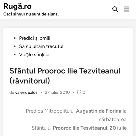
Sari
Rugă.ro
Men
la
Deschide
prin
Căci singur nu sunt de ajuns.
căutarea
conținut
Publicat
Predici şi omilii
în
Să nu uităm trecutul
Vieţile sfinţilor
Sfăntul Prooroc Ilie Tezviteanul
(râvnitorul)
de
valeriupalos
•
27 iulie, 2010
•
0
Predica Mitropolitului
Augustin de Florina
la
sărbătoarea
Sfântului
Prooroc Ilie Tesviteanul
,
20 iulie