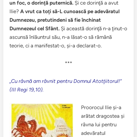
un foc, o dorinţă puternică.
Şi ce dorinţă a avut
Ilie?
A vrut ca toţi să-L cunoască pe adevăratul
Dumnezeu, pretutindeni să fie închinat
Dumnezeul cel Sfânt.
Şi această dorinţă n-a ţinut-o
ascunsă înlăuntrul său, n-a lăsat-o să rămână
teorie, ci a manifestat-o, şi-a declarat-o.
***
„Cu râvnă am râvnit pentru Domnul Atotţiitorul!”
(III Regi 19,10).
Proorocul Ilie şi-a
arătat dragostea şi
râvna lui pentru
adevăratul