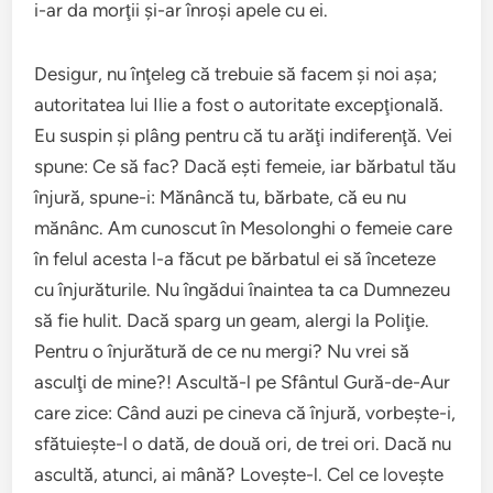
i-ar da morţii şi-ar înroşi apele cu ei.
Desigur, nu înţeleg că trebuie să facem şi noi aşa;
autoritatea lui Ilie a fost o autoritate excepţională.
Eu suspin şi plâng pentru că tu arăţi indiferenţă. Vei
spune: Ce să fac? Dacă eşti femeie, iar bărbatul tău
înjură, spune-i: Mănâncă tu, bărbate, că eu nu
mănânc. Am cunoscut în Mesolonghi o femeie care
în felul acesta l-a făcut pe bărbatul ei să înceteze
cu înjurăturile. Nu îngădui înaintea ta ca Dumnezeu
să fie hulit. Dacă sparg un geam, alergi la Poliţie.
Pentru o înjurătură de ce nu mergi? Nu vrei să
asculţi de mine?! Ascultă-l pe Sfântul Gură-de-Aur
care zice: Când auzi pe cineva că înjură, vorbeşte-i,
sfătuieşte-l o dată, de două ori, de trei ori. Dacă nu
ascultă, atunci, ai mână? Loveşte-l. Cel ce loveşte