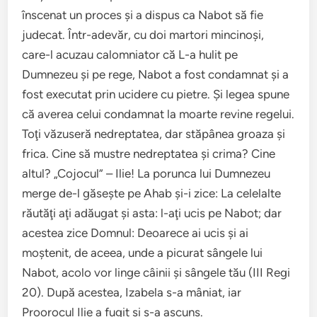
înscenat un proces şi a dispus ca Nabot să fie
judecat. Într-adevăr, cu doi martori mincinoşi,
care-l acuzau calomniator că L-a hulit pe
Dumnezeu şi pe rege, Nabot a fost condamnat şi a
fost executat prin ucidere cu pietre. Şi legea spune
că averea celui condamnat la moarte revine regelui.
Toţi văzuseră nedreptatea, dar stăpânea groaza şi
frica. Cine să mustre nedreptatea şi crima? Cine
altul? „Cojocul” – Ilie! La porunca lui Dumnezeu
merge de-l găseşte pe Ahab şi-i zice: La celelalte
răutăţi aţi adăugat şi asta: l-aţi ucis pe Nabot; dar
acestea zice Domnul: Deoarece ai ucis şi ai
moştenit, de aceea, unde a picurat sângele lui
Nabot, acolo vor linge câinii şi sângele tău (III Regi
20). După acestea, Izabela s-a mâniat, iar
Proorocul Ilie a fugit şi s-a ascuns.