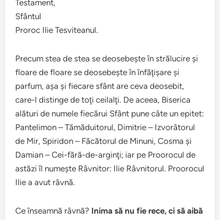
Testament,
Sfântul
Proroc Ilie Tesviteanul.
Precum stea de stea se deosebeşte în strălucire şi
floare de floare se deosebeşte în înfăţişare şi
parfum, aşa şi fiecare sfânt are ceva deosebit,
care-l distinge de toţi ceilalţi. De aceea, Biserica
alături de numele fiecărui Sfânt pune câte un epitet:
Pantelimon – Tămăduitorul, Dimitrie – Izvorâtorul
de Mir, Spiridon – Făcătorul de Minuni, Cosma şi
Damian – Cei-fără-de-arginţi; iar pe Proorocul de
astăzi îl numeşte Râvnitor: Ilie Râvnitorul. Proorocul
Ilie a avut râvnă.
Ce înseamnă râvnă?
Inima să nu fie rece, ci să aibă