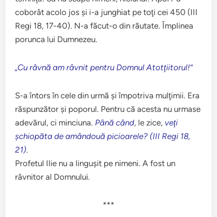
coborât acolo jos şi i-a junghiat pe toţi cei 450 (III
Regi 18, 17-40). N-a făcut-o din răutate. Împlinea
porunca lui Dumnezeu.
„Cu râvnă am râvnit pentru Domnul Atotţiitorul!”
S-a întors în cele din urmă şi împotriva mulţimii. Era
răspunzător şi poporul. Pentru că acesta nu urmase
adevărul, ci minciuna.
Până când
, le zice,
veţi
şchiopăta de amândouă picioarele? (III Regi 18,
21)
.
Profetul Ilie nu a linguşit pe nimeni. A fost un
râvnitor al Domnului.
***