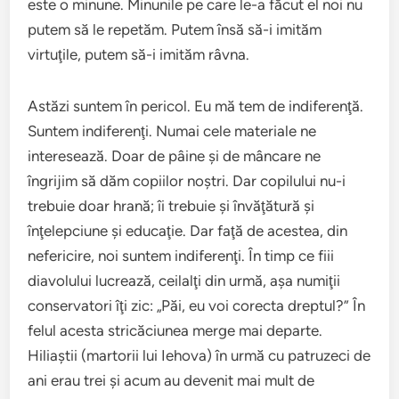
este o minune. Minunile pe care le-a făcut el noi nu
putem să le repetăm. Putem însă să-i imităm
virtuţile, putem să-i imităm râvna.
Astăzi suntem în pericol. Eu mă tem de indiferenţă.
Suntem indiferenţi. Numai cele materiale ne
interesează. Doar de pâine şi de mâncare ne
îngrijim să dăm copiilor noştri. Dar copilului nu-i
trebuie doar hrană; îi trebuie şi învăţătură şi
înţelepciune şi educaţie. Dar faţă de acestea, din
nefericire, noi suntem indiferenţi. În timp ce fiii
diavolului lucrează, ceilalţi din urmă, aşa numiţii
conservatori îţi zic: „Păi, eu voi corecta dreptul?” În
felul acesta stricăciunea merge mai departe.
Hiliaştii (martorii lui Iehova) în urmă cu patruzeci de
ani erau trei şi acum au devenit mai mult de