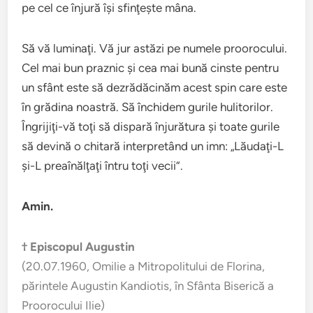
pe cel ce înjură îşi sfinţeşte mâna.
Să vă luminaţi. Vă jur astăzi pe numele proorocului.
Cel mai bun praznic şi cea mai bună cinste pentru
un sfânt este să dezrădăcinăm acest spin care este
în grădina noastră. Să închidem gurile hulitorilor.
Îngrijiţi-vă toţi să dispară înjurătura şi toate gurile
să devină o chitară interpretând un imn: „Lăudaţi-L
şi-L preaînălţaţi întru toţi vecii”.
Amin.
† Episcopul Augustin
(20.07.1960, Omilie a Mitropolitului de Florina,
părintele Augustin Kandiotis, în Sfânta Biserică a
Proorocului Ilie)