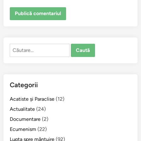
Caută
după:
Categorii
Acatiste şi Paraclise
(12)
Actualitate
(24)
Documentare
(2)
Ecumenism
(22)
Lupta spre mântuire
(92)