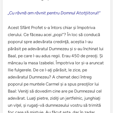
„Cu râvnă am râvnit pentru Domnul Atotţiitorul!”
Acest Sfânt Profet s-a întors chiar şi împotriva
clerului. Ce făceau acei „popi”? În loc să conducă
poporul spre adevărata credinţă, aceştia l-au
părăsit pe adevăratul Dumnezeu şi s-au închinat lui
Baal, pe care l-au adus regii. Erau 450 de preoţi. Şi
mâncau la masa Izabelei. Împotriva lor şi-a aruncat
Ilie fulgerele. De ce l-aţi părăsit, le zice, pe
adevăratul Dumnezeu? A chemat deci întreg
poporul pe muntele Carmel şi a spus preoţilor lui
Baal: Veniţi să dovedim cine are pe Dumnezeul cel
adevărat. Luaţi pietre, zidiţi un jertfelnic, junghiaţi
un viţel, şi rugaţi-vă dumnezeului vostru să trimită
foc care să mistuie. Au făcut asta, dar în zadar