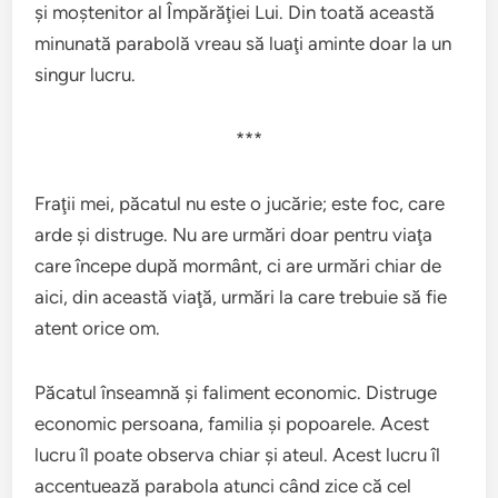
şi moştenitor al Împărăţiei Lui. Din toată această
minunată parabolă vreau să luaţi aminte doar la un
singur lucru.
***
Fraţii mei, păcatul nu este o jucărie; este foc, care
arde şi distruge. Nu are urmări doar pentru viaţa
care începe după mormânt, ci are urmări chiar de
aici, din această viaţă, urmări la care trebuie să fie
atent orice om.
Păcatul înseamnă şi faliment economic. Distruge
economic persoana, familia şi popoarele. Acest
lucru îl poate observa chiar şi ateul. Acest lucru îl
accentuează parabola atunci când zice că cel