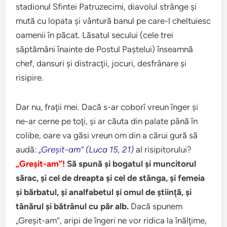
stadionul Sfintei Patruzecimi, diavolul strânge şi
mută cu lopata şi vântură banul pe care-l cheltuiesc
oamenii în păcat. Lăsatul secului (cele trei
săptămâni înainte de Postul Paştelui) înseamnă
chef, dansuri şi distracţii, jocuri, desfrânare şi
risipire.
Dar nu, fraţii mei. Dacă s-ar coborî vreun înger şi
ne-ar cerne pe toţi, şi ar căuta din palate până în
colibe, oare va găsi vreun om din a cărui gură să
audă:
„Greşit-am” (Luca 15, 21)
al risipitorului?
„Greşit-am”!
Să spună şi bogatul şi muncitorul
sărac, şi cel de dreapta şi cel de stânga, şi femeia
şi bărbatul, şi analfabetul şi omul de ştiinţă, şi
tânărul şi bătrânul cu păr alb.
Dacă spunem
„Greşit-am”, aripi de îngeri ne vor ridica la înălţime,