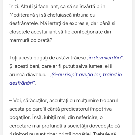
în zi. Altul îşi face iaht, ca să se învârtă prin
Mediterană şi să chefuiască întruna cu
desfrânatele. Mă iertaţi de expresie, dar până şi
closetele acestui iaht să fie confecţionate din
marmură colorată?
Toţi aceşti bogaţi de astăzi trăiesc
„în dezmierdări”
.
Şi aceşti bani, care ar fi putut salva lumea, ei îi
aruncă diavolului.
„Şi-au risipit avuţia lor, trăind în
desfrânări”
.
– Voi, sărăcuţilor, ascultaţi cu mulţumire troparul
acesta pe care îl cântă predicatorul împotriva
bogaţilor. Însă, iubiţii mei, din nefericire, o
cercetare mai profundă a societăţii dovedeşte că
risipitori nu sunt doar prinţii bogăţiei. Trebuie să