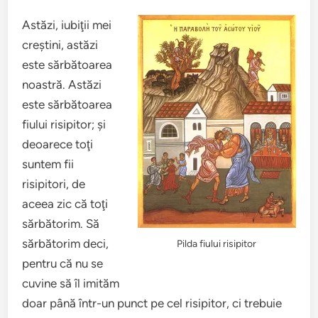
Astăzi, iubiţii mei
creştini, astăzi
este sărbătoarea
noastră. Astăzi
este sărbătoarea
fiului risipitor; şi
deoarece toţi
suntem fii
risipitori, de
aceea zic că toţi
sărbătorim. Să
sărbătorim deci,
Pilda fiului risipitor
pentru că nu se
cuvine să îl imităm
doar până într-un punct pe cel risipitor, ci trebuie