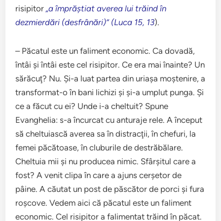
risipitor
„a împrăştiat averea lui trăind în
dezmierdări (desfrânări)” (Luca 15, 13
).
– Păcatul este un faliment economic. Ca dovadă,
întâi şi întâi este cel risipitor. Ce era mai înainte? Un
sărăcuţ? Nu. Şi-a luat partea din uriaşa moştenire, a
transformat-o în bani lichizi şi şi-a umplut punga. Şi
ce a făcut cu ei? Unde i-a cheltuit? Spune
Evanghelia: s-a încurcat cu anturaje rele. A început
să cheltuiască averea sa în distracţii, în chefuri, la
femei păcătoase, în cluburile de destrăbălare.
Cheltuia mii şi nu producea nimic. Sfârşitul care a
fost? A venit clipa în care a ajuns cerşetor de
pâine. A căutat un post de păscător de porci şi fura
roşcove. Vedem aici că păcatul este un faliment
economic. Cel risipitor a falimentat trăind în păcat.