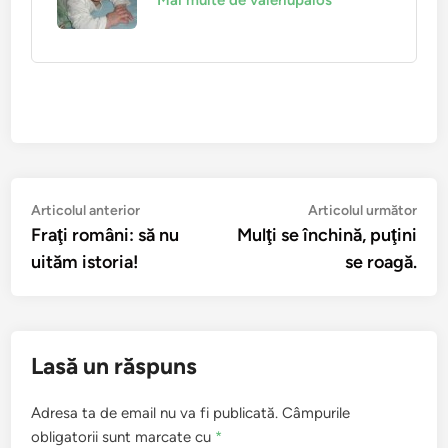
Mai multe de valeriupalos
Navigare
Articolul
Arti
Articolul anterior
Articolul următor
anterior:
urmă
Fraţi români: să nu
Mulţi se închină, puţini
în
uităm istoria!
se roagă.
articole
Lasă un răspuns
Adresa ta de email nu va fi publicată.
Câmpurile
obligatorii sunt marcate cu
*