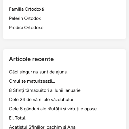
Familia Ortodoxă
Pelerin Ortodox
Predici Ortodoxe
Articole recente
Căci singur nu sunt de ajuns.
Omul se maturizează…
8 Sfinți tămăduitori ai lunii Ianuarie
Cele 24 de vămi ale văzduhului
Cele 8 gânduri ale răutății și virtuțile opuse
El, Totul.
Acatistul Sfinţilor Ioachim şi Ana