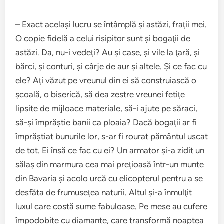
– Exact acelaşi lucru se întâmplă şi astăzi, fraţii mei.
O copie fidelă a celui risipitor sunt şi bogaţii de
astăzi. Da, nu-i vedeţi? Au şi case, şi vile la ţară, şi
bărci, şi conturi, şi cârje de aur şi altele. Şi ce fac cu
ele? Aţi văzut pe vreunul din ei să construiască o
şcoală, o biserică, să dea zestre vreunei fetiţe
lipsite de mijloace materiale, să-i ajute pe săraci,
să-şi împrăştie banii ca ploaia? Dacă bogaţii ar fi
împrăştiat bunurile lor, s-ar fi rourat pământul uscat
de tot. Ei însă ce fac cu ei? Un armator şi-a zidit un
sălaş din marmura cea mai preţioasă într-un munte
din Bavaria şi acolo urcă cu elicopterul pentru a se
desfăta de frumuseţea naturii. Altul şi-a înmulţit
luxul care costă sume fabuloase. Pe mese au cufere
împodobite cu diamante, care transformă noaptea