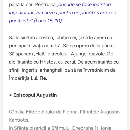
până la cer. Pentru că
„bucurie se face înaintea
îngerilor lui Dumnezeu pentru un păcătos care se
pocăieşte” (Luca 15, 10)
.
Să le simţim acestea, iubiţii mei, şi să le avem ca
principii în viaţa noastră. Să ne oprim de la păcat.
Să spunem „Halt” diavolului. Ajunge, diavole. De
aici înainte cu Hristos, cu cerul. De acum înainte cu
sfinţii îngeri şi arhangheli, ca să ne învrednicim de
Împărăţia Lui.
Fie.
+ Episcopul Augustin
(Omilia Mitropolitului de Florina, Părintele Augustin
Kantiotis,
în Sfânta biserică a Sfântului Gheorghe N. Ionia,