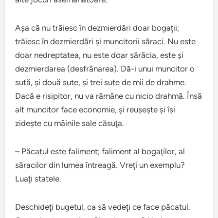
Aşa că nu trăiesc în dezmierdări doar bogaţii;
trăiesc în dezmierdări şi muncitorii săraci. Nu este
doar nedreptatea, nu este doar sărăcia, este şi
dezmierdarea (desfrânarea). Dă-i unui muncitor o
sută, şi două sute, şi trei sute de mii de drahme.
Dacă e risipitor, nu va rămâne cu nicio drahmă. Însă
alt muncitor face economie, şi reuşeşte şi îşi
zideşte cu mâinile sale căsuţa.
– Păcatul este faliment; faliment al bogaţilor, al
săracilor din lumea întreagă. Vreţi un exemplu?
Luaţi statele.
Deschideţi bugetul, ca să vedeţi ce face păcatul.