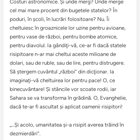
Costuri astronomice. Şi unde merg? Unde merge
cel mai mare procent din bugetele statelor? În
poduri, în şcoli, în lucrări folositoare? Nu. Îi
cheltuiesc în groaznicele lor uzine pentru avioane,
pentru vase de război, pentru bombe atomice,
pentru diavolul. Ia gândiţi-vă, ce-ar fi dacă statele
risipitoare n-ar mai cheltui aceste milioane de
dolari, sau de ruble, sau de lire, pentru distrugere.
Să ştergem cuvântul „război” din dicţionar. Ia
imaginaţi-vă cheltuirea lor pentru pace! O, ce
binecuvântare! Şi stâncile vor scoate rodii, iar
Sahara se va transforma în grădină. O, Evanghelie,
dacă te-ar fi ascultat şi aplicat oamenii risipitori!
„…Şi acolo, umanitatea şi-a risipit averea trăind în
dezmierdări”.