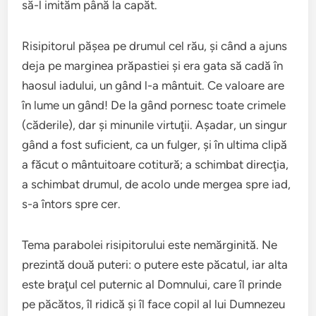
să-l imităm până la capăt.
Risipitorul păşea pe drumul cel rău, şi când a ajuns
deja pe marginea prăpastiei şi era gata să cadă în
haosul iadului, un gând l-a mântuit. Ce valoare are
în lume un gând! De la gând pornesc toate crimele
(căderile), dar şi minunile virtuţii. Aşadar, un singur
gând a fost suficient, ca un fulger, şi în ultima clipă
a făcut o mântuitoare cotitură; a schimbat direcţia,
a schimbat drumul, de acolo unde mergea spre iad,
s-a întors spre cer.
Tema parabolei risipitorului este nemărginită. Ne
prezintă două puteri: o putere este păcatul, iar alta
este braţul cel puternic al Domnului, care îl prinde
pe păcătos, îl ridică şi îl face copil al lui Dumnezeu