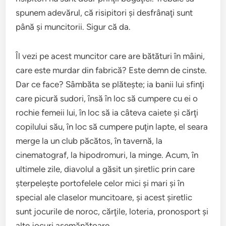
spunem adevărul, că risipitori şi desfrânaţi sunt
până şi muncitorii. Sigur că da.
Îl vezi pe acest muncitor care are bătături în mâini,
care este murdar din fabrică? Este demn de cinste.
Dar ce face? Sâmbăta se plăteşte; ia banii lui sfinţi
care picură sudori, însă în loc să cumpere cu ei o
rochie femeii lui, în loc să ia câteva caiete şi cărţi
copilului său, în loc să cumpere puţin lapte, el seara
merge la un club păcătos, în tavernă, la
cinematograf, la hipodromuri, la minge. Acum, în
ultimele zile, diavolul a găsit un şiretlic prin care
şterpeleşte portofelele celor mici şi mari şi în
special ale claselor muncitoare, şi acest şiretlic
sunt jocurile de noroc, cărţile, loteria, pronosport şi
alte jocuri asemănătoare.