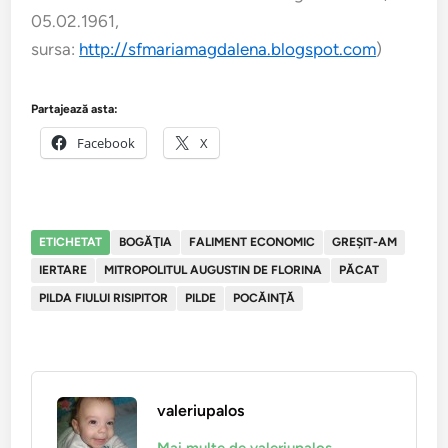
05.02.1961,
sursa:
http://sfmariamagdalena.blogspot.com
)
Partajează asta:
Facebook
X
ETICHETAT
BOGĂŢIA
FALIMENT ECONOMIC
GREŞIT-AM
IERTARE
MITROPOLITUL AUGUSTIN DE FLORINA
PĂCAT
PILDA FIULUI RISIPITOR
PILDE
POCĂINŢĂ
valeriupalos