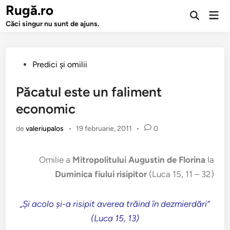
Sari
Rugă.ro
Men
la
Deschide
prin
Căci singur nu sunt de ajuns.
căutarea
conținut
Publicat
Predici şi omilii
în
Păcatul este un faliment
economic
de
valeriupalos
•
19 februarie, 2011
•
0
Omilie a
Mitropolitului Augustin de Florina
la
Duminica fiului risipitor
(Luca 15, 11 – 32)
„Şi acolo şi-a risipit averea trăind în dezmierdări”
(Luca 15, 13)