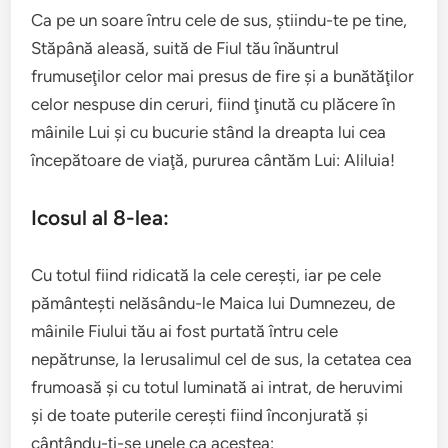
Ca pe un soare întru cele de sus, ştiindu-te pe tine,
Stăpână aleasă, suită de Fiul tău înăuntrul
frumuseţilor celor mai presus de fire şi a bunătăţilor
celor nespuse din ceruri, fiind ţinută cu plăcere în
mâinile Lui şi cu bucurie stând la dreapta lui cea
începătoare de viaţă, pururea cântăm Lui: Aliluia!
Icosul al 8-lea:
Cu totul fiind ridicată la cele cereşti, iar pe cele
pământeşti nelăsându-le Maica lui Dumnezeu, de
mâinile Fiului tău ai fost purtată întru cele
nepătrunse, la Ierusalimul cel de sus, la cetatea cea
frumoasă şi cu totul luminată ai intrat, de heruvimi
şi de toate puterile cereşti fiind înconjurată şi
cântându-ţi-se unele ca acestea: