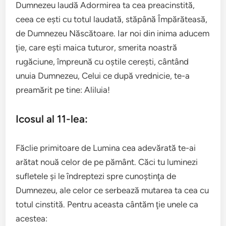
Dumnezeu laudă Adormirea ta cea preacinstită,
ceea ce eşti cu totul laudată, stăpână Împărăteasă,
de Dumnezeu Născătoare. Iar noi din inima aducem
ţie, care eşti maica tuturor, smerita noastră
rugăciune, împreună cu oştile cereşti, cântând
unuia Dumnezeu, Celui ce după vrednicie, te-a
preamărit pe tine: Aliluia!
Icosul al 11-lea:
Făclie primitoare de Lumina cea adevărată te-ai
arătat nouă celor de pe pământ. Căci tu luminezi
sufletele şi le îndreptezi spre cunoştinţa de
Dumnezeu, ale celor ce serbează mutarea ta cea cu
totul cinstită. Pentru aceasta cântăm ţie unele ca
acestea: