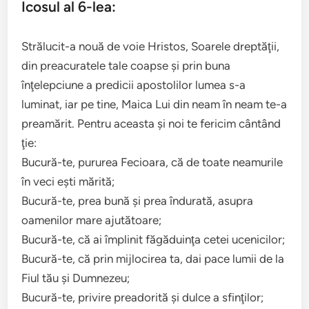
Icosul al 6-lea:
Strălucit-a nouă de voie Hristos, Soarele dreptăţii,
din preacuratele tale coapse şi prin buna
înţelepciune a predicii apostolilor lumea s-a
luminat, iar pe tine, Maica Lui din neam în neam te-a
preamărit. Pentru aceasta şi noi te fericim cântând
ţie:
Bucură-te, pururea Fecioara, că de toate neamurile
în veci eşti mărită;
Bucură-te, prea bună şi prea îndurată, asupra
oamenilor mare ajutătoare;
Bucură-te, că ai împlinit făgăduinţa cetei ucenicilor;
Bucură-te, că prin mijlocirea ta, dai pace lumii de la
Fiul tău şi Dumnezeu;
Bucură-te, privire preadorită şi dulce a sfinţilor;