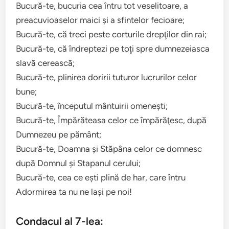
Bucură-te, bucuria cea întru tot veselitoare, a
preacuvioaselor maici şi a sfintelor fecioare;
Bucură-te, că treci peste corturile drepţilor din rai;
Bucură-te, că îndreptezi pe toţi spre dumnezeiasca
slavă cerească;
Bucură-te, plinirea doririi tuturor lucrurilor celor
bune;
Bucură-te, începutul mântuirii omeneşti;
Bucură-te, Împărăteasa celor ce împărăţesc, după
Dumnezeu pe pământ;
Bucură-te, Doamna şi Stăpâna celor ce domnesc
după Domnul şi Stapanul cerului;
Bucură-te, cea ce eşti plină de har, care întru
Adormirea ta nu ne laşi pe noi!
Condacul al 7-lea: