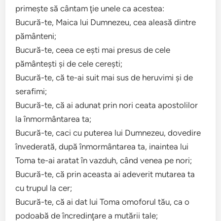
primeşte să cântam ţie unele ca acestea:
Bucură-te, Maica lui Dumnezeu, cea aleasă dintre
pământeni;
Bucură-te, ceea ce eşti mai presus de cele
pământeşti şi de cele cereşti;
Bucură-te, că te-ai suit mai sus de heruvimi şi de
serafimi;
Bucură-te, că ai adunat prin nori ceata apostolilor
la înmormântarea ta;
Bucură-te, caci cu puterea lui Dumnezeu, dovedire
învederată, după înmormântarea ta, inaintea lui
Toma te-ai aratat în vazduh, când venea pe nori;
Bucură-te, că prin aceasta ai adeverit mutarea ta
cu trupul la cer;
Bucură-te, că ai dat lui Toma omoforul tău, ca o
podoabă de încredinţare a mutării tale;