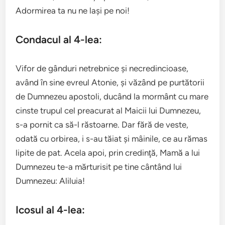
Adormirea ta nu ne laşi pe noi!
Condacul al 4-lea:
Vifor de gânduri netrebnice şi necredincioase,
având în sine evreul Atonie, şi văzând pe purtătorii
de Dumnezeu apostoli, ducând la mormânt cu mare
cinste trupul cel preacurat al Maicii lui Dumnezeu,
s-a pornit ca să-l răstoarne. Dar fără de veste,
odată cu orbirea, i s-au tăiat şi mâinile, ce au rămas
lipite de pat. Acela apoi, prin credinţă, Mamă a lui
Dumnezeu te-a mărturisit pe tine cântând lui
Dumnezeu: Aliluia!
Icosul al 4-lea: