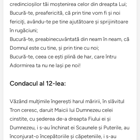
credincioşilor tăi moştenirea celor din dreapta Lui;
Bucură-te, preafericită, că prin tine vom fi şi noi
fericiţi, avându-te pe tine ajutătoare şi sprijinitoare
în rugăciuni;
Bucură-te, preabinecuvântată din neam în neam, că
Domnul este cu tine, şi prin tine cu noi;
Bucură-te, ceea ce eşti plină de har, care întru
Adormirea ta nu ne laşi pe noi!
Condacul al 12-lea:
Văzând mulţimile îngereşti harul măririi, în slăvitul
Tron ceresc, daruit Maicii lui Dumnezeu celei
cinstite, cu şederea de-a dreapta Fiului ei şi
Dumnezeu, i s-au închinat ei Scaunele şi Puterile, au
înconjurat-o începătoriile şi căpeteniile, i s-au