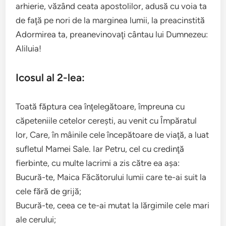
arhierie, văzând ceata apostolilor, adusă cu voia ta
de faţă pe nori de la marginea lumii, la preacinstită
Adormirea ta, preanevinovaţi cântau lui Dumnezeu:
Aliluia!
Icosul al 2-lea:
Toată făptura cea înţelegătoare, împreuna cu
căpeteniile cetelor cereşti, au venit cu Împăratul
lor, Care, în mâinile cele începătoare de viaţă, a luat
sufletul Mamei Sale. Iar Petru, cel cu credinţă
fierbinte, cu multe lacrimi a zis către ea aşa:
Bucură-te, Maica Făcătorului lumii care te-ai suit la
cele fără de grijă;
Bucură-te, ceea ce te-ai mutat la lărgimile cele mari
ale cerului;