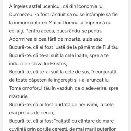
A înţeles astfel ucenicul, că din iconomia lui
Dumnezeu i-a fost rânduit să nu se întâmple să fie
la înmormântarea Maicii Domnului împreună cu
ceilalţi. Pentru aceea, bucurându-se pentru
Adormirea ei cea fără de moarte, a zis aşa:
Bucură-te, că ai fost luată de la pământ de Fiul tău;
Bucură-te, că te-ai suit la cele înalte, spre a te
îndulci de slava lui Hristos;
Bucură-te, că te-ai suit la cele de sus, înconjurată
de toate căpeteniile îngereşti şi i-ai aruncat lui
Toma omoforul tău în vazduh, ca o adeverire, spre
mărturie;
Bucură-te, că ai fost purtată de heruvimi, la cele
mai presus de ceruri;
Bucură-te, că ai fost înalţată cu cântare de mare
cuviinţă prin porţile cereşti, de mai marii puterilor