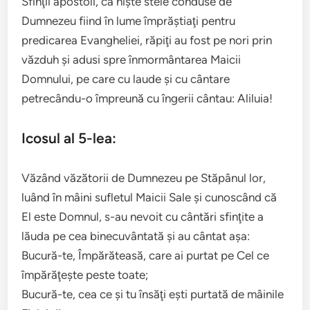
Sfinţii apostoli, ca nişte stele conduse de
Dumnezeu fiind în lume împrăştiaţi pentru
predicarea Evangheliei, răpiţi au fost pe nori prin
văzduh şi adusi spre înmormântarea Maicii
Domnului, pe care cu laude şi cu cântare
petrecându-o împreună cu îngerii cântau: Aliluia!
Icosul al 5-lea:
Văzând văzătorii de Dumnezeu pe Stăpânul lor,
luând în mâini sufletul Maicii Sale şi cunoscând că
El este Domnul, s-au nevoit cu cântări sfinţite a
lăuda pe cea binecuvântată şi au cântat aşa:
Bucură-te, Împărăteasă, care ai purtat pe Cel ce
împărăţeşte peste toate;
Bucură-te, cea ce şi tu însăţi eşti purtată de mâinile