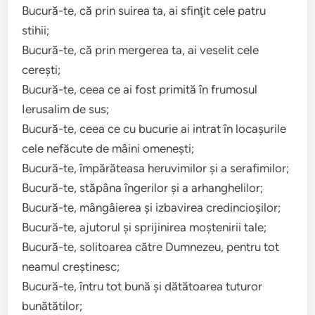
Bucură-te, că prin suirea ta, ai sfinţit cele patru
stihii;
Bucură-te, că prin mergerea ta, ai veselit cele
cereşti;
Bucură-te, ceea ce ai fost primită în frumosul
Ierusalim de sus;
Bucură-te, ceea ce cu bucurie ai intrat în locaşurile
cele nefăcute de mâini omeneşti;
Bucură-te, împărăteasa heruvimilor şi a serafimilor;
Bucură-te, stăpâna îngerilor şi a arhanghelilor;
Bucură-te, mângâierea şi izbavirea credincioşilor;
Bucură-te, ajutorul şi sprijinirea moştenirii tale;
Bucură-te, solitoarea către Dumnezeu, pentru tot
neamul creştinesc;
Bucură-te, întru tot bună şi dătătoarea tuturor
bunătătilor;