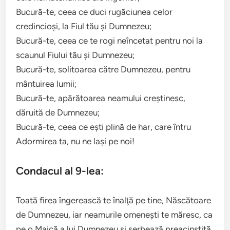
Bucură-te, ceea ce duci rugăciunea celor
credincioşi, la Fiul tău şi Dumnezeu;
Bucură-te, ceea ce te rogi neîncetat pentru noi la
scaunul Fiului tău şi Dumnezeu;
Bucură-te, solitoarea către Dumnezeu, pentru
mântuirea lumii;
Bucură-te, apărătoarea neamului creştinesc,
dăruită de Dumnezeu;
Bucură-te, ceea ce eşti plină de har, care întru
Adormirea ta, nu ne laşi pe noi!
Condacul al 9-lea:
Toată firea îngerească te înalţă pe tine, Născătoare
de Dumnezeu, iar neamurile omeneşti te măresc, ca
pe o Maică a lui Dumnezeu şi serbează preacinstită