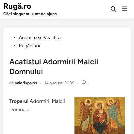
Sari
Rugă.ro
Men
la
Deschide
prin
Căci singur nu sunt de ajuns.
căutarea
conținut
Publicat
Acatiste şi Paraclise
în
Rugăciuni
Acatistul Adormirii Maicii
Domnului
de
valeriupalos
•
14 august, 2009
•
1
Troparul
Adormirii Maicii
Domnului: