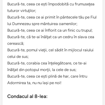
Bucură-te, ceea ce eşti împodobită cu frumuseţea
tuturor virtuţilor;
Bucură-te, ceea ce ai primit în pântecele tău pe Fiul
lui Dumnezeu spre mântuirea oamenilor;
Bucură-te, ceea ce ai înflorit ca un finic cu trupul;
Bucură-te, că te-ai înălţat ca un cedru în slava cea
cerească;
Bucură-te, pomul vieţii, cel sădit în mijlocul raiului
celui de sus;
Bucură-te, corabia cea înţelegătoare, ce te-ai
înălţat din potopul morţii, la cele de sus;
Bucură-te, ceea ce eşti plină de har, care întru
Adormirea ta, nu nu laşi pe noi!
Condacul al 8-lea: