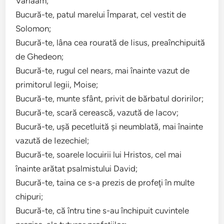
Varlaam;
Bucură-te, patul marelui Împarat, cel vestit de
Solomon;
Bucură-te, lâna cea rourată de Iisus, preaînchipuită
de Ghedeon;
Bucură-te, rugul cel nears, mai înainte vazut de
primitorul legii, Moise;
Bucură-te, munte sfânt, privit de bărbatul doririlor;
Bucură-te, scară cerească, vazută de Iacov;
Bucură-te, uşă pecetluită şi neumblată, mai înainte
vazută de Iezechiel;
Bucură-te, soarele locuirii lui Hristos, cel mai
înainte arătat psalmistului David;
Bucură-te, taina ce s-a prezis de profeţi în multe
chipuri;
Bucură-te, că întru tine s-au închipuit cuvintele