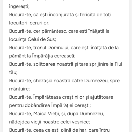
îngereşti;
Bucură-te, că eşti înconjurată şi fericită de toţi
locuitorii cerurilor;
Bucură-te, cer pământesc, care eşti înălţată la
locuinţa Celui de Sus;
Bucură-te, tronul Domnului, care eşti înălţată de la
pământ la Împărăţia cerească;
Bucură-te, solitoarea noastră şi tare sprijinire la Fiul
tău;
Bucură-te, chezăşia noastră către Dumnezeu, spre
mântuire;
Bucură-te, Împărăteasa creştinilor şi ajutătoare
pentru dobândirea Împărăţiei cereşti;
Bucură-te, Maica Vieţii, şi, după Dumnezeu,
nădejdea vieţii noastre celei veşnice;
Bucură-te, ceea ce eşti plină de har, care întru