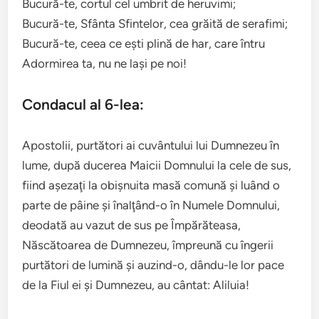
Bucură-te, cortul cel umbrit de heruvimi;
Bucură-te, Sfânta Sfintelor, cea grăită de serafimi;
Bucură-te, ceea ce eşti plină de har, care întru
Adormirea ta, nu ne laşi pe noi!
Condacul al 6-lea:
Apostolii, purtători ai cuvântului lui Dumnezeu în
lume, după ducerea Maicii Domnului la cele de sus,
fiind aşezaţi la obişnuita masă comună şi luând o
parte de pâine şi înalţând-o în Numele Domnului,
deodată au vazut de sus pe Împărăteasa,
Născătoarea de Dumnezeu, împreună cu îngerii
purtători de lumină şi auzind-o, dându-le lor pace
de la Fiul ei şi Dumnezeu, au cântat: Aliluia!