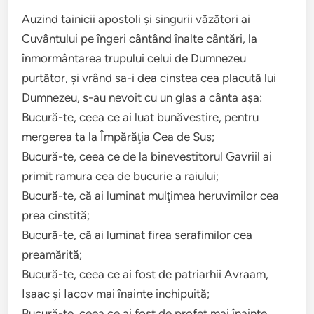
Auzind tainicii apostoli şi singurii văzători ai
Cuvântului pe îngeri cântând înalte cântări, la
înmormântarea trupului celui de Dumnezeu
purtător, şi vrând sa-i dea cinstea cea placută lui
Dumnezeu, s-au nevoit cu un glas a cânta aşa:
Bucură-te, ceea ce ai luat bunăvestire, pentru
mergerea ta la Împărăţia Cea de Sus;
Bucură-te, ceea ce de la binevestitorul Gavriil ai
primit ramura cea de bucurie a raiului;
Bucură-te, că ai luminat mulţimea heruvimilor cea
prea cinstită;
Bucură-te, că ai luminat firea serafimilor cea
preamărită;
Bucură-te, ceea ce ai fost de patriarhii Avraam,
Isaac şi Iacov mai înainte inchipuită;
Bucură-te, ceea ce ai fost de profet mai înainte