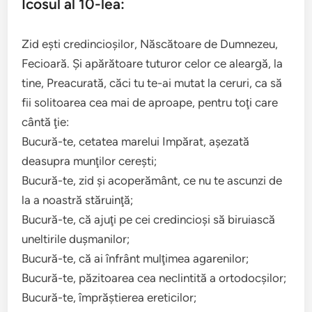
Icosul al 10-lea:
Zid eşti credincioşilor, Născătoare de Dumnezeu,
Fecioară. Şi apărătoare tuturor celor ce aleargă, la
tine, Preacurată, căci tu te-ai mutat la ceruri, ca să
fii solitoarea cea mai de aproape, pentru toţi care
cântă ţie:
Bucură-te, cetatea marelui Impărat, aşezată
deasupra munţilor cereşti;
Bucură-te, zid şi acoperământ, ce nu te ascunzi de
la a noastră stăruinţă;
Bucură-te, că ajuţi pe cei credincioşi să biruiască
uneltirile duşmanilor;
Bucură-te, că ai înfrânt mulţimea agarenilor;
Bucură-te, păzitoarea cea neclintită a ortodocşilor;
Bucură-te, împrăştierea ereticilor;