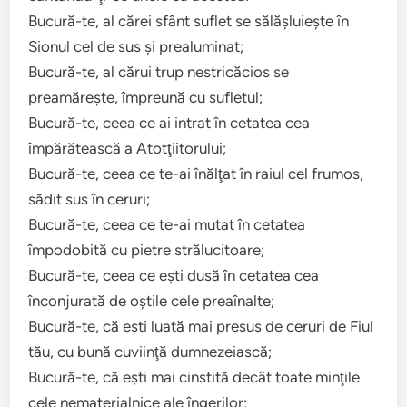
Bucură-te, al cărei sfânt suflet se sălăşluieşte în
Sionul cel de sus şi prealuminat;
Bucură-te, al cărui trup nestricăcios se
preamăreşte, împreună cu sufletul;
Bucură-te, ceea ce ai intrat în cetatea cea
împărătească a Atotţiitorului;
Bucură-te, ceea ce te-ai înălţat în raiul cel frumos,
sădit sus în ceruri;
Bucură-te, ceea ce te-ai mutat în cetatea
împodobită cu pietre strălucitoare;
Bucură-te, ceea ce eşti dusă în cetatea cea
înconjurată de oştile cele preaînalte;
Bucură-te, că eşti luată mai presus de ceruri de Fiul
tău, cu bună cuviinţă dumnezeiască;
Bucură-te, că eşti mai cinstită decât toate minţile
cele nematerialnice ale îngerilor;