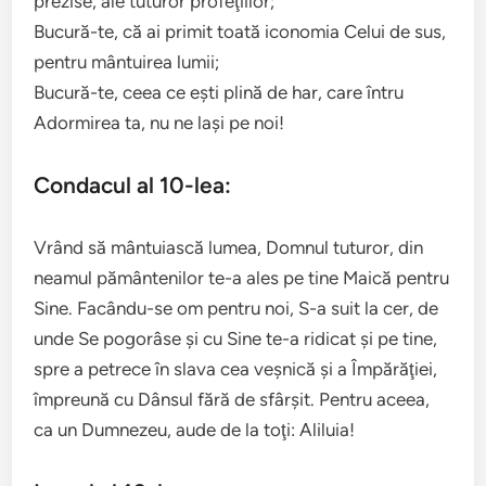
prezise, ale tuturor profeţiilor;
Bucură-te, că ai primit toată iconomia Celui de sus,
pentru mântuirea lumii;
Bucură-te, ceea ce eşti plină de har, care întru
Adormirea ta, nu ne laşi pe noi!
Condacul al 10-lea:
Vrând să mântuiască lumea, Domnul tuturor, din
neamul pământenilor te-a ales pe tine Maică pentru
Sine. Facându-se om pentru noi, S-a suit la cer, de
unde Se pogorâse şi cu Sine te-a ridicat şi pe tine,
spre a petrece în slava cea veşnică şi a Împărăţiei,
împreună cu Dânsul fără de sfârşit. Pentru aceea,
ca un Dumnezeu, aude de la toţi: Aliluia!