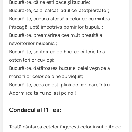
Bucură-te, că ne eşti pace şi bucurie;
Bucură-te, că ai călcat iadul cel atotpierzător;
Bucură-te, cununa aleasă a celor ce cu mintea
întreagă luptă împotriva pornirilor trupului;
Bucură-te, preamărirea cea mult preţuită a
nevoitorilor mucenici;
Bucură-te, solitoarea odihnei celei fericite a
ostenitorilor cuvioşi;
Bucură-te, dătătoarea bucuriei celei veşnice a
monahilor celor ce bine au vieţuit;
Bucură-te, ceea ce eşti plină de har, care întru
Adormirea ta nu ne laşi pe noi!
Condacul al 11-lea:
Toată cântarea cetelor îngereşti celor însufleţite de