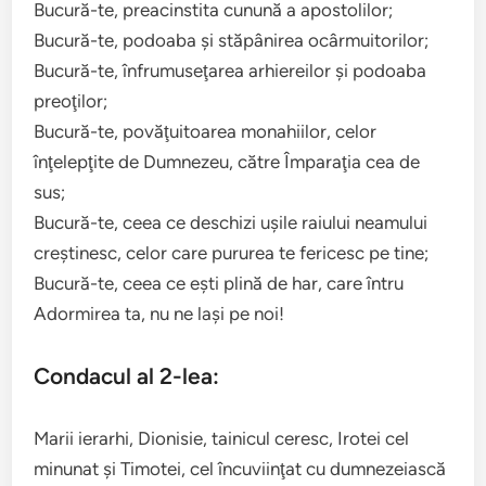
Bucură-te, preacinstita cunună a apostolilor;
Bucură-te, podoaba şi stăpânirea ocârmuitorilor;
Bucură-te, înfrumuseţarea arhiereilor şi podoaba
preoţilor;
Bucură-te, povăţuitoarea monahiilor, celor
înţelepţite de Dumnezeu, către Împaraţia cea de
sus;
Bucură-te, ceea ce deschizi uşile raiului neamului
creştinesc, celor care pururea te fericesc pe tine;
Bucură-te, ceea ce eşti plină de har, care întru
Adormirea ta, nu ne laşi pe noi!
Condacul al 2-lea:
Marii ierarhi, Dionisie, tainicul ceresc, Irotei cel
minunat şi Timotei, cel încuviinţat cu dumnezeiască