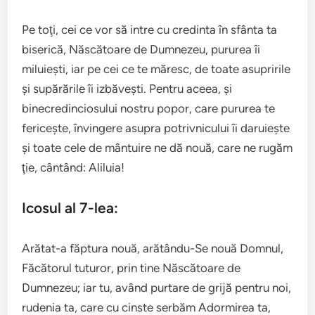
Pe toţi, cei ce vor să intre cu credinta în sfânta ta
biserică, Născătoare de Dumnezeu, pururea îi
miluieşti, iar pe cei ce te măresc, de toate asupririle
şi supărările îi izbăveşti. Pentru aceea, şi
binecredinciosului nostru popor, care pururea te
fericeşte, învingere asupra potrivnicului îi daruieşte
şi toate cele de mântuire ne dă nouă, care ne rugăm
ţie, cântând: Aliluia!
Icosul al 7-lea:
Arătat-a făptura nouă, arătându-Se nouă Domnul,
Făcătorul tuturor, prin tine Născătoare de
Dumnezeu; iar tu, având purtare de grijă pentru noi,
rudenia ta, care cu cinste serbăm Adormirea ta,