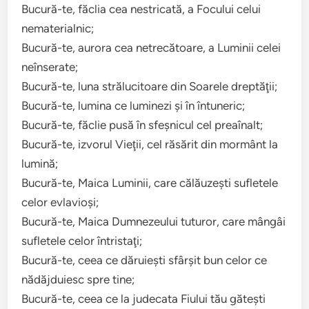
Bucură-te, făclia cea nestricată, a Focului celui
nematerialnic;
Bucură-te, aurora cea netrecătoare, a Luminii celei
neînserate;
Bucură-te, luna strălucitoare din Soarele dreptăţii;
Bucură-te, lumina ce luminezi şi în întuneric;
Bucură-te, făclie pusă în sfeşnicul cel preaînalt;
Bucură-te, izvorul Vieţii, cel răsărit din mormânt la
lumină;
Bucură-te, Maica Luminii, care călăuzeşti sufletele
celor evlavioşi;
Bucură-te, Maica Dumnezeului tuturor, care mângâi
sufletele celor întristaţi;
Bucură-te, ceea ce dăruieşti sfârşit bun celor ce
nădăjduiesc spre tine;
Bucură-te, ceea ce la judecata Fiului tău găteşti