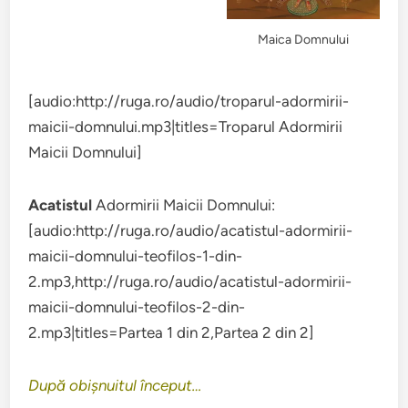
Maica Domnului
[audio:http://ruga.ro/audio/troparul-adormirii-
maicii-domnului.mp3|titles=Troparul Adormirii
Maicii Domnului]
Acatistul
Adormirii Maicii Domnului:
[audio:http://ruga.ro/audio/acatistul-adormirii-
maicii-domnului-teofilos-1-din-
2.mp3,http://ruga.ro/audio/acatistul-adormirii-
maicii-domnului-teofilos-2-din-
2.mp3|titles=Partea 1 din 2,Partea 2 din 2]
După obişnuitul început…