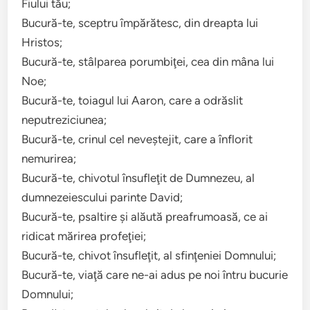
Fiului tău;
Bucură-te, sceptru împărătesc, din dreapta lui
Hristos;
Bucură-te, stâlparea porumbiţei, cea din mâna lui
Noe;
Bucură-te, toiagul lui Aaron, care a odrăslit
neputreziciunea;
Bucură-te, crinul cel neveştejit, care a înflorit
nemurirea;
Bucură-te, chivotul însufleţit de Dumnezeu, al
dumnezeiescului parinte David;
Bucură-te, psaltire şi alăută preafrumoasă, ce ai
ridicat mărirea profeţiei;
Bucură-te, chivot însufleţit, al sfinţeniei Domnului;
Bucură-te, viaţă care ne-ai adus pe noi întru bucurie
Domnului;