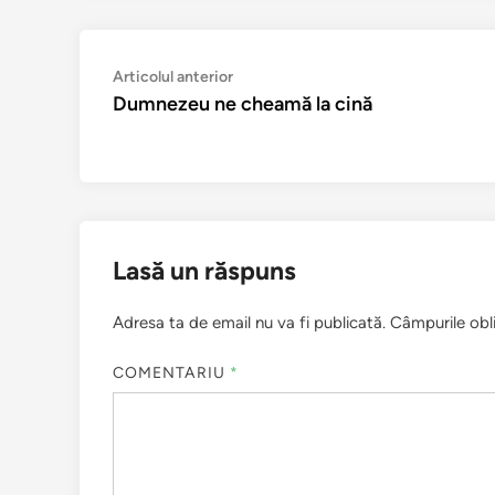
Navigare
Articolul
Articolul anterior
anterior:
Dumnezeu ne cheamă la cină
în
articole
Lasă un răspuns
Adresa ta de email nu va fi publicată.
Câmpurile obl
COMENTARIU
*