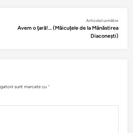
Articol
Articolul următor
următo
Avem o ţară!… (Măicuţele de la Mânăstirea
Diaconeşti)
igatorii sunt marcate cu
*