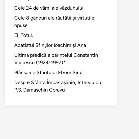
Cele 24 de vămi ale văzduhului
Cele 8 gânduri ale răutății și virtuțile
ul
opuse
r:
El, Totul.
Acatistul Sfinţilor Ioachim şi Ana
Ultima predică a părintelui Constantin
Voicescu (1924-1997)*
Plânsurile Sfântului Efrem Sirul
Despre Sfânta Împărtăşănie, Interviu cu
P.S. Damaschin Coravu