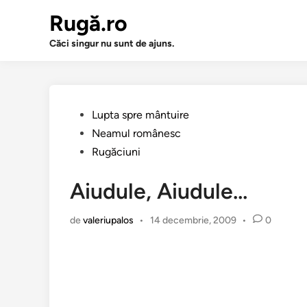
Sari
Rugă.ro
la
conținut
Căci singur nu sunt de ajuns.
Publicat
Lupta spre mântuire
în
Neamul românesc
Rugăciuni
Aiudule, Aiudule…
de
valeriupalos
•
14 decembrie, 2009
•
0