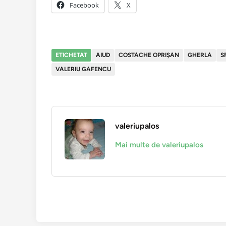
Facebook
X
ETICHETAT
AIUD
COSTACHE OPRIŞAN
GHERLA
S
VALERIU GAFENCU
valeriupalos
Mai multe de valeriupalos