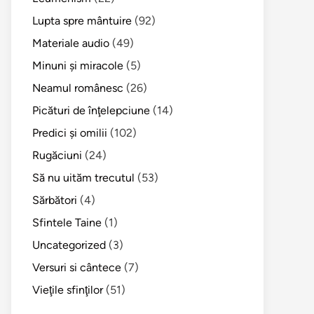
Lupta spre mântuire
(92)
Materiale audio
(49)
Minuni şi miracole
(5)
Neamul românesc
(26)
Picături de înţelepciune
(14)
Predici şi omilii
(102)
Rugăciuni
(24)
Să nu uităm trecutul
(53)
Sărbători
(4)
Sfintele Taine
(1)
Uncategorized
(3)
Versuri si cântece
(7)
Vieţile sfinţilor
(51)