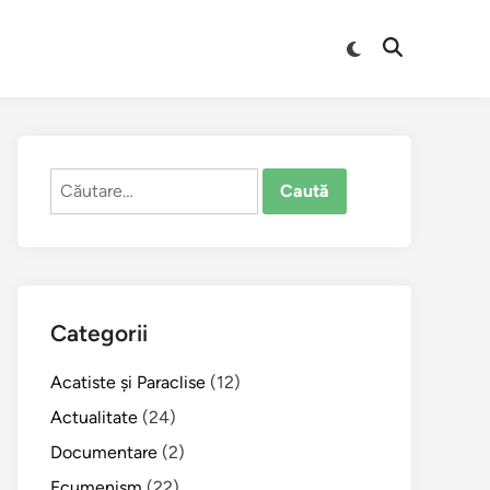
Comută
Deschide
la
căutarea
modul
întunecat
Caută
după:
Categorii
Acatiste şi Paraclise
(12)
Actualitate
(24)
Documentare
(2)
Ecumenism
(22)