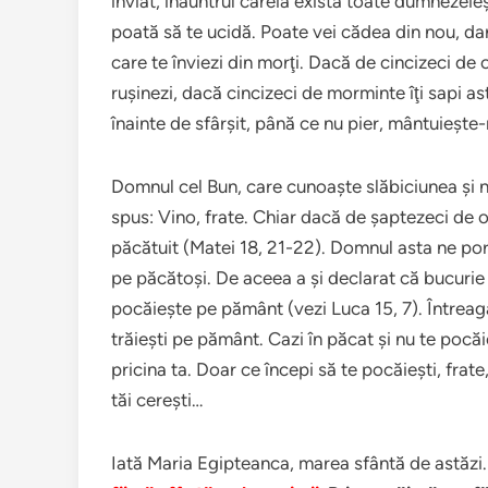
înviat, înăuntrul căreia există toate dumnezeie
poată să te ucidă. Poate vei cădea din nou, da
care te înviezi din morţi. Dacă de cincizeci de o
ruşinezi, dacă cincizeci de morminte îţi sapi a
înainte de sfârşit, până ce nu pier, mântuieşte
Domnul cel Bun, care cunoaşte slăbiciunea şi n
spus: Vino, frate. Chiar dacă de şaptezeci de or
păcătuit (Matei 18, 21-22). Domnul asta ne poru
pe păcătoşi. De aceea a şi declarat că bucurie
pocăieşte pe pământ (vezi Luca 15, 7). Întreaga
trăieşti pe pământ. Cazi în păcat şi nu te pocăie
pricina ta. Doar ce începi să te pocăieşti, frate,
tăi cereşti…
Iată Maria Egipteanca, marea sfântă de astăzi