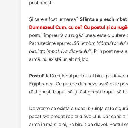
pustniceşti.
Şi care a fost urmarea?
Sfânta a preschimbat ia
Dumnezeu!
Cum, cu ce? Cu postul şi cu rugă
postul împreună cu rugăciunea, este o putere c
Patruzecime spune:
„Să urmăm Mântuitorului s
biruinţa împotriva diavolului”
. Prin post ne-a a
armă, nu există un alt mijloc.
Postul!
Iată mijlocul pentru a-l birui pe diavol
Egipteanca. Ce putere dumnezeiască este postu
răstigneşti trupul, să-ţi răstigneşti trupul, să te
De vreme ce există crucea, biruinţa este sigură
păcat s-a predat robiei diavolului. Dar când a 
armă în mâinile ei, l-a biruit pe diavol. Postul 