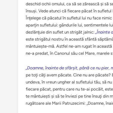
deschid ochii omului, ca să se zărească şi să s
însuşi. Vede atunci că fiecare păcat în sufletul
Înţelege că păcatul în sufletul lui nu face nimi
aparţin sufletului: gândurile lui, sentimentele lui
dezlănţuie din suflet un strigăt jalnic:
„Înainte 
este strigătul nostru în această sfântă săptămâ
mântuieşte-mă. Astfel ne-am rugat în această
ne-a predat, în Canonul său cel Mare, marele sf
„Doamne, înainte de sfârşit, până ce nu pier,
pe toţi câţi avem păcate. Cine nu are păcate? Est
undeva, în vreun ungher al sufletului tău, să nu 
fiecare păcat, pentru care nu te-ai pocăit, este
te mântuieşti şi să te înviezi pe tine însuţi din
rugătoare ale Marii Patruzecimi: „Doamne, înai