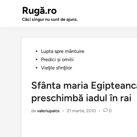
Sari
Rugă.ro
la
conținut
Căci singur nu sunt de ajuns.
Publicat
Lupta spre mântuire
în
Predici şi omilii
Vieţile sfinţilor
Sfânta maria Egipteanc
preschimbă iadul în rai
de
valeriupalos
•
21 martie, 2010
•
0