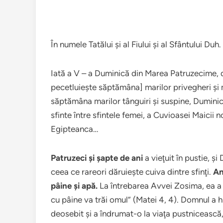
În numele Tatălui şi al Fiului şi al Sfântului Duh.
Iată a V – a Duminică din Marea Patruzecime, 
pecetluieşte săptămâna] marilor privegheri şi 
săptămâna marilor tânguiri şi suspine, Duminic
sfinte între sfintele femei, a Cuvioasei Maicii 
Egipteanca…
Patruzeci şi şapte de ani
a vieţuit în pustie, şi
ceea ce rareori dăruieşte cuiva dintre sfinţi.
An
pâine şi apă.
La întrebarea Avvei Zosima, ea a
cu pâine va trăi omul” (Matei 4, 4). Domnul a 
deosebit şi a îndrumat-o la viaţa pustnicească,