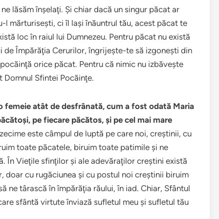
 ne lăsăm înşelaţi. Şi chiar dacă un singur păcat ar
-l mărturiseşti, ci îl laşi înăuntrul tău, acest păcat te
istă loc în raiul lui Dumnezeu. Pentru păcat nu există
i de Împărăţia Cerurilor, îngrijeşte-te să izgoneşti din
n pocăinţă orice păcat. Pentru că nimic nu izbăveşte
t Domnul Sfintei Pocăinţe.
 o femeie atât de desfrânată, cum a fost odată Maria
ăcătoşi, pe fiecare păcătos, şi pe cel mai mare
ecime este câmpul de luptă pe care noi, creştinii, cu
iruim toate păcatele, biruim toate patimile şi ne
În Vieţile sfinţilor şi ale adevăraţilor creştini există
 doar cu rugăciunea şi cu postul noi creştinii biruim
ă ne târască în împărăţia răului, în iad. Chiar, Sfântul
care sfântă virtute înviază sufletul meu şi sufletul tău