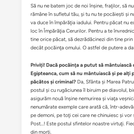
Să nu ne batem joc de noi înşine, fraţilor, să nu
rămâne în sufletul tău, şi tu nu te pocăieşti şi nu
va duce în împărăţia iadului. Pentru păcat nu ex
loc în Împărăţia Cerurilor. Pentru a te învrednic
tine orice păcat, să dezrădăcinezi din tine pri
decât pocăinţa omului. O astfel de putere a da
Priviţi! Dacă pocăinţa a putut să mântuiască
Egipteanca, cum să nu mântuiască şi pe alţi p
păcătos şi criminal?
Da, Sfânta şi Marea Patruz
postul şi cu rugăciunea îl biruim pe diavolul, b
asigurăm nouă înşine nemurirea şi viaţa veşnică. 
nenumărate exemple care arată că, într-adevăr,
pe demoni, pe toţi cei care ne chinuiesc şi vor s
Post…! Este postul sfintelor noastre virtuţi. Fie
din morţi.