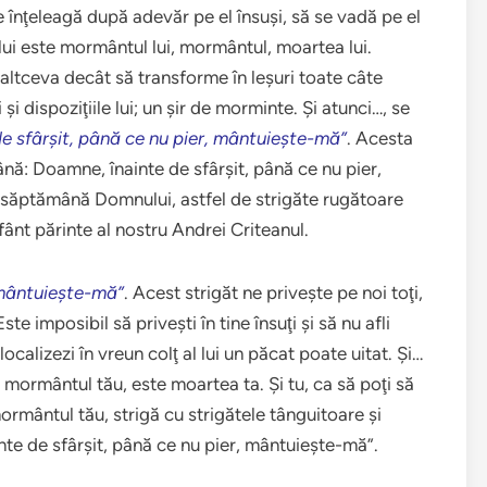
e înţeleagă după adevăr pe el însuşi, să se vadă pe el
 lui este mormântul lui, mormântul, moartea lui.
c altceva decât să transforme în leşuri toate câte
 şi dispoziţiile lui; un şir de morminte. Şi atunci…, se
de sfârşit, până ce nu pier, mântuieşte-mă”
. Acesta
nă: Doamne, înainte de sfârşit, până ce nu pier,
 săptămână Domnului, astfel de strigăte rugătoare
ânt părinte al nostru Andrei Criteanul.
 mântuieşte-mă”
. Acest strigăt ne priveşte pe noi toţi,
e imposibil să priveşti în tine însuţi şi să nu afli
localizezi în vreun colţ al lui un păcat poate uitat. Şi…
 mormântul tău, este moartea ta. Şi tu, ca să poţi să
 mormântul tău, strigă cu strigătele tânguitoare şi
nte de sfârşit, până ce nu pier, mântuieşte-mă”.