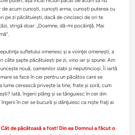
ştile puteri, aşa încât niciun păcat de acum să nu
r de acum cunoşti, cunoşti arma, cunoşti puterea cu
ri pe zi păcătuieşti, dacă de cincizeci de ori te
stăzi, strigă doar: „Doamne, dă-mi pocăinţă. Mai
-mă”.
eputinţa sufletului omenesc şi a voinţei omeneşti, a
i câte şapte păcătuieşti pe zi, vino iar şi spune: Am
nceşte nouă, oamenilor slabi şi neputincioşi. Îi iartă
 mare se face în cer pentru un păcătos care se
 lume cerească priveşte la tine, frate şi soră, cum
şti? Iată, îngerii plâng şi se tânguiesc în cer din
 îngerii în cer se bucură şi dănţuiesc ca nişte fraţi ai
.
Cât de păcătoasă a fost! Din ea Domnul a făcut o