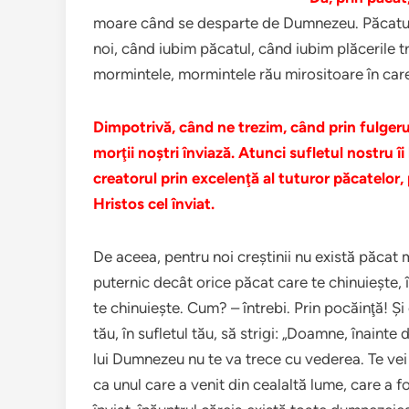
moare când se desparte de Dumnezeu. Păcatul 
noi, când iubim păcatul, când iubim plăcerile tr
mormintele, mormintele rău mirositoare în car
Dimpotrivă, când ne trezim, când prin fulgeru
morţii noştri înviază. Atunci sufletul nostru îi b
creatorul prin excelenţă al tuturor păcatelor, 
Hristos cel înviat.
De aceea, pentru noi creştinii nu există păcat m
puternic decât orice păcat care te chinuieşte,
te chinuieşte. Cum? – întrebi. Prin pocăinţă! Ş
tău, în sufletul tău, să strigi: „Doamne, înainte
lui Dumnezeu nu te va trece cu vederea. Te vei î
ca unul care a venit din cealaltă lume, care a fo