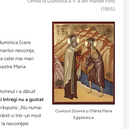
Omilie la Duminica a V-a din Marele Post
(1965)
duminica [care
marilor nevoinţe,
a celei mai mari
noastre Maria
 Domnul i-a dăruit
i întregi nu a gustat
 răspuns: „Nu numai
Cuviosul Zosima şi Sfânta Maria
hrănit-o într-un mod
Egipteanca
 la nevoinţele