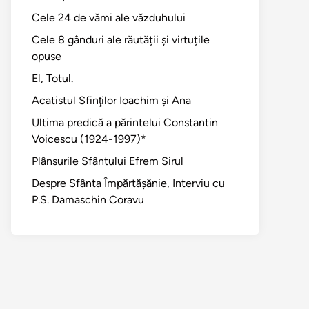
Cele 24 de vămi ale văzduhului
Cele 8 gânduri ale răutății și virtuțile
opuse
El, Totul.
Acatistul Sfinţilor Ioachim şi Ana
Ultima predică a părintelui Constantin
Voicescu (1924-1997)*
Plânsurile Sfântului Efrem Sirul
Despre Sfânta Împărtăşănie, Interviu cu
P.S. Damaschin Coravu