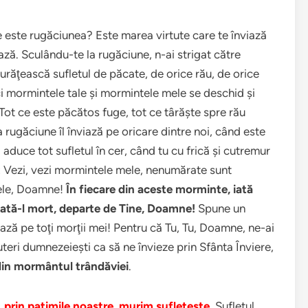
 este rugăciunea? Este marea virtute care te înviază
ază. Sculându-te la rugăciune, n-ai strigat către
urăţească sufletul de păcate, de orice rău, de orice
 mormintele tale şi mormintele mele se deschid şi
 Tot ce este păcătos fuge, tot ce târăşte spre rău
 rugăciune îl înviază pe oricare dintre noi, când este
i aduce tot sufletul în cer, când tu cu frică şi cutremur
 Vezi, vezi mormintele mele, nenumărate sunt
ele, Doamne!
În fiecare din aceste morminte, iată
iată-l mort, departe de Tine, Doamne!
Spune un
viază pe toţi morţii mei! Pentru că Tu, Tu, Doamne, ne-ai
teri dumnezeieşti ca să ne învieze prin Sfânta Înviere,
din mormântul trândăviei
.
, prin patimile noastre, murim sufleteşte.
Sufletul