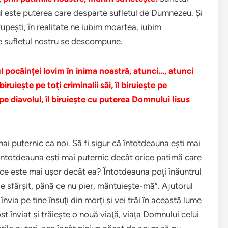
este puterea care desparte sufletul de Dumnezeu. Şi
upeşti, în realitate ne iubim moartea, iubim
e sufletul nostru se descompune.
l pocăinţei lovim în inima noastră, atunci…, atunci
iruieşte pe toţi criminalii săi, îl biruieşte pe
pe diavolul, îl biruieşte cu puterea Domnului Iisus
ai puternic ca noi. Să fi sigur că întotdeauna eşti mai
 întotdeauna eşti mai puternic decât orice patimă care
i ce este mai uşor decât ea? Întotdeauna poţi înăuntrul
 de sfârşit, până ce nu pier, mântuieşte-mă”. Ajutorul
nvia pe tine însuţi din morţi şi vei trăi în această lume
st înviat şi trăieşte o nouă viaţă, viaţa Domnului celui