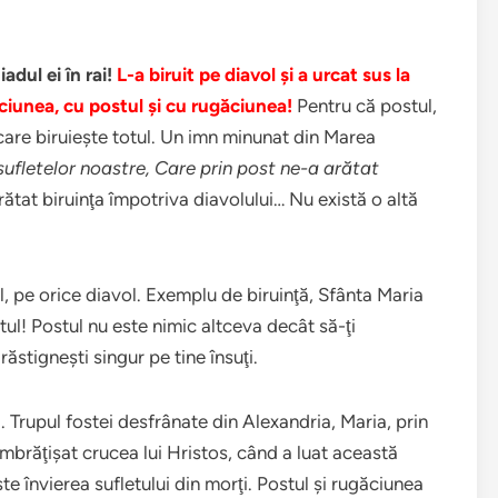
dul ei în rai!
L-a biruit pe diavol şi a urcat sus la
ciunea, cu postul şi cu rugăciunea!
Pentru că postul,
are biruieşte totul. Un imn minunat din Marea
ufletelor noastre, Care prin post ne-a arătat
rătat biruinţa împotriva diavolului… Nu există o altă
ul, pe orice diavol. Exemplu de biruinţă, Sfânta Maria
l! Postul nu este nimic altceva decât să-ţi
 răstigneşti singur pe tine însuţi.
. Trupul fostei desfrânate din Alexandria, Maria, prin
îmbrăţişat crucea lui Hristos, când a luat această
este învierea sufletului din morţi. Postul şi rugăciunea