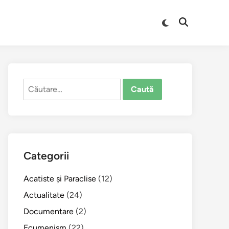
Comută
Deschide
la
căutarea
modul
întunecat
Caută
după:
Categorii
Acatiste şi Paraclise
(12)
Actualitate
(24)
Documentare
(2)
Ecumenism
(22)