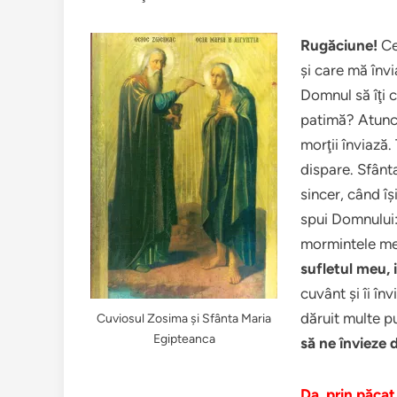
Rugăciune!
Ce
şi care mă învi
Domnul să îţi c
patimă? Atunci
morţii înviază.
dispare. Sfânta
sincer, când îş
spui Domnului:
mormintele m
sufletul meu, 
cuvânt şi îi în
dăruit multe pu
Cuviosul Zosima şi Sfânta Maria
Egipteanca
să ne învieze 
Da, prin păcat