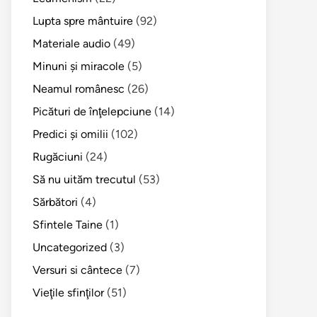
Lupta spre mântuire
(92)
Materiale audio
(49)
Minuni şi miracole
(5)
Neamul românesc
(26)
Picături de înţelepciune
(14)
Predici şi omilii
(102)
Rugăciuni
(24)
Să nu uităm trecutul
(53)
Sărbători
(4)
Sfintele Taine
(1)
Uncategorized
(3)
Versuri si cântece
(7)
Vieţile sfinţilor
(51)