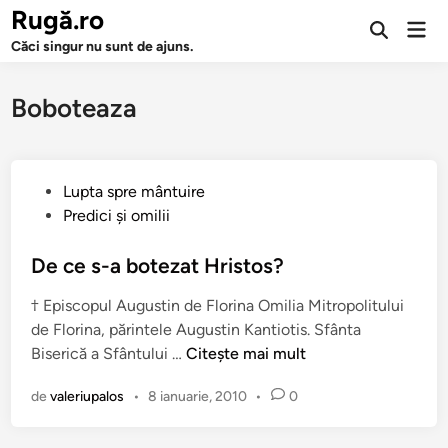
Sari
Rugă.ro
Men
la
Deschide
prin
Căci singur nu sunt de ajuns.
căutarea
conținut
Boboteaza
P
Lupta spre mântuire
u
Predici şi omilii
b
l
De ce s-a botezat Hristos?
i
† Episcopul Augustin de Florina Omilia Mitropolitului
c
de Florina, părintele Augustin Kantiotis. Sfânta
a
D
Biserică a Sfântului …
Citește mai mult
t
e
î
de
valeriupalos
•
8 ianuarie, 2010
•
0
c
n
e