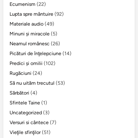
Ecumenism
(22)
u
l
Lupta spre mântuire
(92)
u
Materiale audio
(49)
i
Minuni şi miracole
(5)
I
o
Neamul românesc
(26)
a
Picături de înţelepciune
(14)
n
Predici şi omilii
(102)
B
o
Rugăciuni
(24)
t
Să nu uităm trecutul
(53)
e
Sărbători
(4)
z
ă
Sfintele Taine
(1)
t
Uncategorized
(3)
o
Versuri si cântece
(7)
r
u
Vieţile sfinţilor
(51)