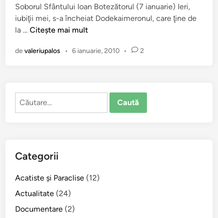
Soborul Sfântului Ioan Botezătorul (7 ianuarie) Ieri,
c
L
iubiţii mei, s-a încheiat Dodekaimeronul, care ţine de
a
a
V
la …
Citește mai mult
t
s
i
î
c
de
valeriupalos
•
6 ianuarie, 2010
•
2
a
n
u
ţ
l
a
t
s
a
Caută
i
ţ
după:
m
i
p
!
l
ă
Categorii
a
S
Acatiste şi Paraclise
(12)
f
â
Actualitate
(24)
n
Documentare
(2)
t