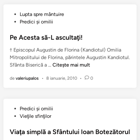
s
-
P
Lupta spre mântuire
a
u
Predici şi omilii
b
b
o
l
Pe Acesta să-L ascultaţi!
t
i
e
† Episcopul Augustin de Florina (Kandiotul) Omilia
c
z
Mitropolitului de Florina, părintele Augustin Kandiotul.
a
a
P
Sfânta Biserică a …
Citește mai mult
t
t
e
î
H
de
valeriupalos
•
8 ianuarie, 2010
•
0
A
n
r
c
i
e
s
s
t
P
Predici şi omilii
t
o
u
Vieţile sfinţilor
a
s
b
s
?
l
Viaţa simplă a Sfântului Ioan Botezătorul
ă
i
-