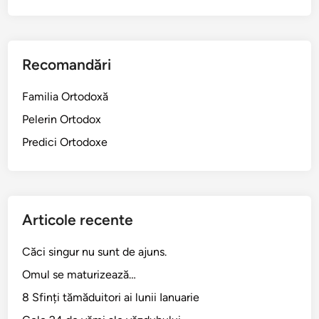
l
Recomandări
Familia Ortodoxă
Pelerin Ortodox
Predici Ortodoxe
Articole recente
Căci singur nu sunt de ajuns.
Omul se maturizează…
8 Sfinți tămăduitori ai lunii Ianuarie