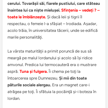
cerului. Tovarăşii săi, fiarele pustiului, care stăteau
înaintea lui ca nişte mieluşei.
Sfinţenia – vedeţi ? –
toate le îmblânzeşte.
Şi dacă leii şi tigrii îl
respectau, o femeie l-a sfâşiat – Irodiada. Aşadar,
acolo trăia, în universitatea tăcerii, unde se edifică
marile personalităţi.
La vârsta maturităţii a primit poruncă de sus să
meargă pe malul Iordanului şi acolo să îşi ridice
amvonul. Predica lui termocauteră era o mustrare
aspră.
Tuna şi fulgera.
Îi chema pe toţi la
întoarcerea spre Dumnezeu.
Şi mii din toate
păturile sociale alergau.
Era un magnet care-i
atrăgea pe toţi. Îi sfătuia la pocăinţă şi-i boteza în
Iordan.