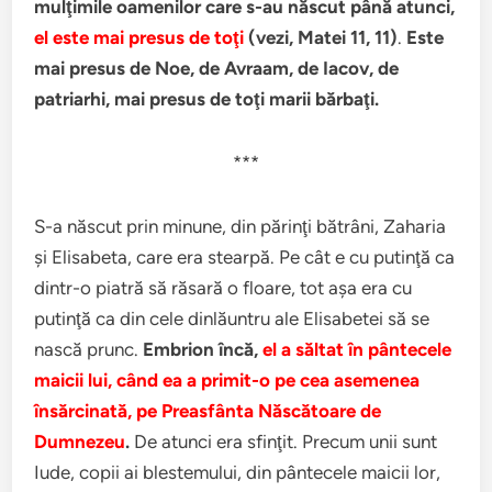
mulţimile oamenilor care s-au născut până atunci,
el este mai presus de toţi
(vezi, Matei 11, 11)
.
Este
mai presus de Noe, de Avraam, de Iacov, de
patriarhi, mai presus de toţi marii bărbaţi.
***
S-a născut prin minune, din părinţi bătrâni, Zaharia
şi Elisabeta, care era stearpă. Pe cât e cu putinţă ca
dintr-o piatră să răsară o floare, tot aşa era cu
putinţă ca din cele dinlăuntru ale Elisabetei să se
nască prunc.
Embrion încă,
el a săltat în pântecele
maicii lui, când ea a primit-o pe cea asemenea
însărcinată, pe Preasfânta Născătoare de
Dumnezeu
.
De atunci era sfinţit. Precum unii sunt
Iude, copii ai blestemului, din pântecele maicii lor,