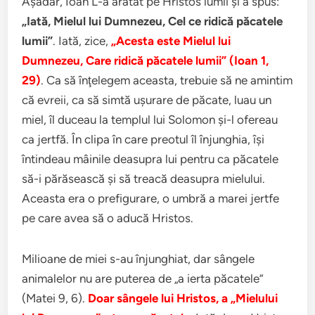
Aşadar, Ioan L-a arătat pe Hristos lumii şi a spus:
„Iată, Mielul lui Dumnezeu, Cel ce ridică păcatele
lumii”
. Iată, zice,
„Acesta este Mielul lui
Dumnezeu, Care ridică păcatele lumii” (Ioan 1,
29)
. Ca să înţelegem aceasta, trebuie să ne amintim
că evreii, ca să simtă uşurare de păcate, luau un
miel, îl duceau la templul lui Solomon şi-l ofereau
ca jertfă. În clipa în care preotul îl înjunghia, îşi
întindeau mâinile deasupra lui pentru ca păcatele
să-i părăsească şi să treacă deasupra mielului.
Aceasta era o prefigurare, o umbră a marei jertfe
pe care avea să o aducă Hristos.
Milioane de miei s-au înjunghiat, dar sângele
animalelor nu are puterea de „a ierta păcatele”
(Matei 9, 6).
Doar sângele lui Hristos, a „Mielului