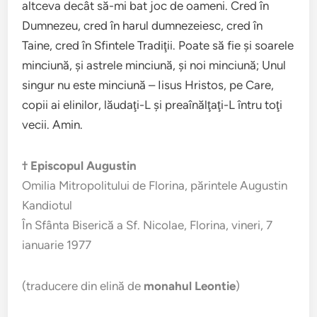
altceva decât să-mi bat joc de oameni. Cred în
Dumnezeu, cred în harul dumnezeiesc, cred în
Taine, cred în Sfintele Tradiţii. Poate să fie şi soarele
minciună, şi astrele minciună, şi noi minciună; Unul
singur nu este minciună – Iisus Hristos, pe Care,
copii ai elinilor, lăudaţi-L şi preaînălţaţi-L întru toţi
vecii. Amin.
† Episcopul Augustin
Omilia Mitropolitului de Florina, părintele Augustin
Kandiotul
În Sfânta Biserică a Sf. Nicolae, Florina, vineri, 7
ianuarie 1977
(traducere din elină de
monahul Leontie
)