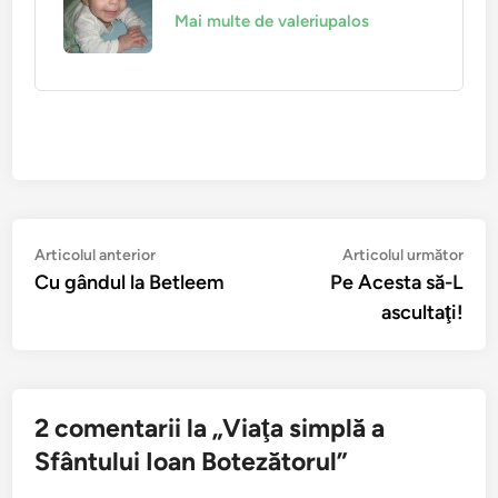
Mai multe de valeriupalos
Navigare
Articolul
Arti
Articolul anterior
Articolul următor
anterior:
urmă
Cu gândul la Betleem
Pe Acesta să-L
în
ascultaţi!
articole
2 comentarii la „
Viaţa simplă a
Sfântului Ioan Botezătorul
”