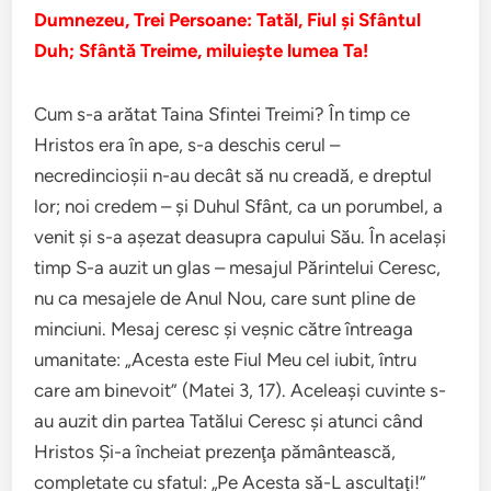
Dumnezeu, Trei Persoane: Tatăl, Fiul şi Sfântul
Duh; Sfântă Treime, miluieşte lumea Ta!
Cum s-a arătat Taina Sfintei Treimi? În timp ce
Hristos era în ape, s-a deschis cerul –
necredincioşii n-au decât să nu creadă, e dreptul
lor; noi credem – şi Duhul Sfânt, ca un porumbel, a
venit şi s-a aşezat deasupra capului Său. În acelaşi
timp S-a auzit un glas – mesajul Părintelui Ceresc,
nu ca mesajele de Anul Nou, care sunt pline de
minciuni. Mesaj ceresc şi veşnic către întreaga
umanitate: „Acesta este Fiul Meu cel iubit, întru
care am binevoit” (Matei 3, 17). Aceleaşi cuvinte s-
au auzit din partea Tatălui Ceresc şi atunci când
Hristos Şi-a încheiat prezenţa pământească,
completate cu sfatul: „Pe Acesta să-L ascultaţi!”