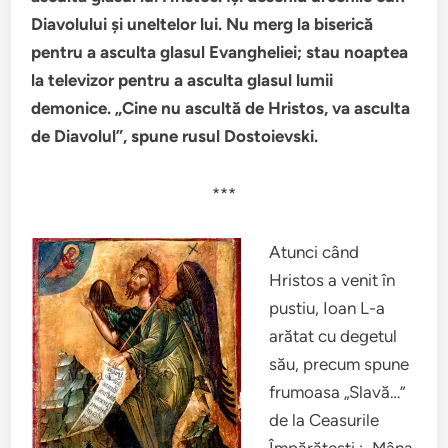
Diavolului şi uneltelor lui. Nu merg la biserică
pentru a asculta glasul Evangheliei; stau noaptea
la televizor pentru a asculta glasul lumii
demonice. „Cine nu ascultă de Hristos, va asculta
de Diavolul”, spune rusul Dostoievski.
***
Atunci când
Hristos a venit în
pustiu, Ioan L-a
arătat cu degetul
său, precum spune
frumoasa „Slavă…”
de la Ceasurile