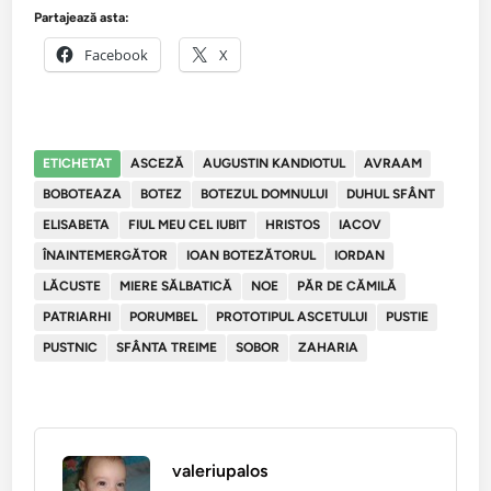
Partajează asta:
Facebook
X
ETICHETAT
ASCEZĂ
AUGUSTIN KANDIOTUL
AVRAAM
BOBOTEAZA
BOTEZ
BOTEZUL DOMNULUI
DUHUL SFÂNT
ELISABETA
FIUL MEU CEL IUBIT
HRISTOS
IACOV
ÎNAINTEMERGĂTOR
IOAN BOTEZĂTORUL
IORDAN
LĂCUSTE
MIERE SĂLBATICĂ
NOE
PĂR DE CĂMILĂ
PATRIARHI
PORUMBEL
PROTOTIPUL ASCETULUI
PUSTIE
PUSTNIC
SFÂNTA TREIME
SOBOR
ZAHARIA
valeriupalos