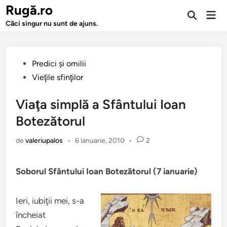
Sari
Rugă.ro
Men
la
Deschide
prin
Căci singur nu sunt de ajuns.
căutarea
conținut
Publicat
Predici şi omilii
în
Vieţile sfinţilor
Viaţa simplă a Sfântului Ioan
Botezătorul
de
valeriupalos
•
6 ianuarie, 2010
•
2
Soborul Sfântului Ioan Botezătorul (7 ianuarie)
Ieri, iubiţii mei, s-a
încheiat