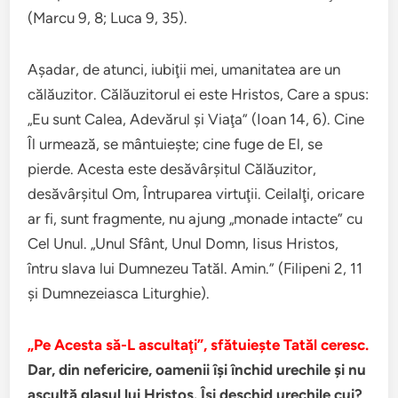
(Marcu 9, 8; Luca 9, 35).
Aşadar, de atunci, iubiţii mei, umanitatea are un
călăuzitor. Călăuzitorul ei este Hristos, Care a spus:
„Eu sunt Calea, Adevărul şi Viaţa” (Ioan 14, 6). Cine
Îl urmează, se mântuieşte; cine fuge de El, se
pierde. Acesta este desăvârşitul Călăuzitor,
desăvârşitul Om, Întruparea virtuţii. Ceilalţi, oricare
ar fi, sunt fragmente, nu ajung „monade intacte” cu
Cel Unul. „Unul Sfânt, Unul Domn, Iisus Hristos,
întru slava lui Dumnezeu Tatăl. Amin.” (Filipeni 2, 11
şi Dumnezeiasca Liturghie).
„Pe Acesta să-L ascultaţi”, sfătuieşte Tatăl ceresc.
Dar, din nefericire, oamenii îşi închid urechile şi nu
ascultă glasul lui Hristos. Îşi deschid urechile cui?