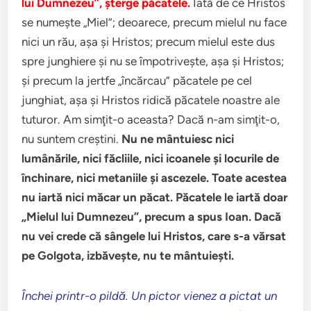
lui Dumnezeu”, şterge păcatele.
Iată de ce Hristos
se numeşte „Miel”; deoarece, precum mielul nu face
nici un rău, aşa şi Hristos; precum mielul este dus
spre junghiere şi nu se împotriveşte, aşa şi Hristos;
şi precum la jertfe „încărcau” păcatele pe cel
junghiat, aşa şi Hristos ridică păcatele noastre ale
tuturor. Am simţit-o aceasta? Dacă n-am simţit-o,
nu suntem creştini.
Nu ne mântuiesc nici
lumânările, nici făcliile, nici icoanele şi locurile de
închinare, nici metaniile şi ascezele. Toate acestea
nu iartă nici măcar un păcat. Păcatele le iartă doar
„Mielul lui Dumnezeu”, precum a spus Ioan. Dacă
nu vei crede că sângele lui Hristos, care s-a vărsat
pe Golgota, izbăveşte, nu te mântuieşti.
Închei printr-o pildă. Un pictor vienez a pictat un