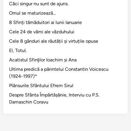
Căci singur nu sunt de ajuns.
Omul se maturizează…
8 Sfinți tămăduitori ai lunii Ianuarie
Cele 24 de vămi ale văzduhului
Cele 8 gânduri ale răutății și virtuțile opuse
El, Totul.
Acatistul Sfinţilor Ioachim şi Ana
Ultima predică a părintelui Constantin Voicescu
(1924-1997)*
Plânsurile Sfântului Efrem Sirul
Despre Sfânta Împărtăşănie, Interviu cu P.S.
Damaschin Coravu