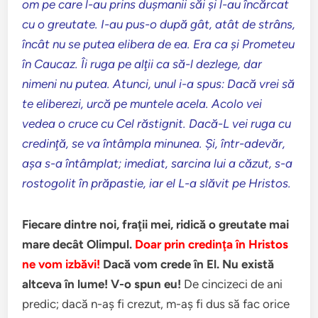
om pe care l-au prins duşmanii săi şi l-au încărcat
cu o greutate. I-au pus-o după gât, atât de strâns,
încât nu se putea elibera de ea. Era ca şi Prometeu
în Caucaz. Îi ruga pe alţii ca să-l dezlege, dar
nimeni nu putea. Atunci, unul i-a spus: Dacă vrei să
te eliberezi, urcă pe muntele acela. Acolo vei
vedea o cruce cu Cel răstignit. Dacă-L vei ruga cu
credinţă, se va întâmpla minunea. Şi, într-adevăr,
aşa s-a întâmplat; imediat, sarcina lui a căzut, s-a
rostogolit în prăpastie, iar el L-a slăvit pe Hristos.
Fiecare dintre noi, fraţii mei, ridică o greutate mai
mare decât Olimpul.
Doar prin credinţa în Hristos
ne vom izbăvi!
Dacă vom crede în El. Nu există
altceva în lume! V-o spun eu!
De cincizeci de ani
predic; dacă n-aş fi crezut, m-aş fi dus să fac orice