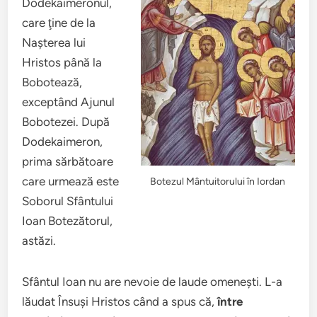
Dodekaimeronul,
care ţine de la
Naşterea lui
Hristos până la
Bobotează,
exceptând Ajunul
Bobotezei. După
Dodekaimeron,
prima sărbătoare
care urmează este
Botezul Mântuitorului în Iordan
Soborul Sfântului
Ioan Botezătorul,
astăzi.
Sfântul Ioan nu are nevoie de laude omeneşti. L-a
lăudat Însuşi Hristos când a spus că,
între