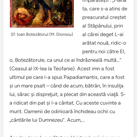
Împărăteşti : „Mâna
ta, care s-a atins de
preacuratul creştet
al Stăpânului, prin
al cărei deget L-ai
Sf. Ioan Botezătorul (M. Dionisiu)
arătat nouă, ridic-o
pentru noi către El,
o, Botezătorule, ca unul ce ai îndrăzneală multă…”
(Ceasul al IX-lea la Teofanie). Acest imn a fost
ultimul pe care l-a spus Papadiamantis, care a fost
şi un mare psalt – când de acum, bătrân, în insuliţa
lui, sărac şi dispreţuit, a plecat din această viaţă. S-
a ridicat din pat şi l-a cântat. Cu aceste cuvinte a
murit. Oamenii de odinioară închideau ochii cu
„cântările lui Dumnezeu”. Acum,…