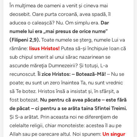
În mulţimea de oameni a venit şi cineva mai
deosebit. Oare purta coroană, avea spadă, îl
aducea o caleaşcă? Nu. Om simplu era.
Dar
numele lui era „mai presus de orice nume”
(Filipeni 2,9).
Toate numele se şterg, numele Lui va
rămâne:
Iisus Hristos!
Putea să-şi închipuie Ioan că
sub chipul smerit al unui sărac nazarinean se
ascunde măreţia Dumnezeirii? Şi totuşi, L-a
recunoscut.
Îi zice Hristos: – Botează-Mă!
– Nu se
poate; eu sunt un zero înaintea Ta, nu sunt vrednic
să Te botez. Hristos însă a insistat şi, în sfârşit, a
fost botezat.
Nu pentru că avea păcate – este fără
de păcat – ci pentru a se arăta taina Sfintei Treimi.
Şi S-a arătat. Prin aceasta noi ne diferenţiem de
celelalte religii, chiar monoteiste: acestea îl au pe
Allah sau pe oarecare altul. Noi spunem:
Un singur