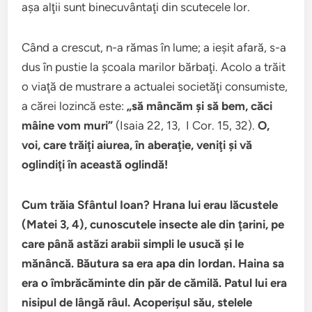
aşa alţii sunt binecuvântaţi din scutecele lor.
Când a crescut, n-a rămas în lume; a ieşit afară, s-a
dus în pustie la şcoala marilor bărbaţi. Acolo a trăit
o viaţă de mustrare a actualei societăţi consumiste,
a cărei lozincă este:
„să mâncăm şi să bem, căci
mâine vom muri”
(Isaia 22, 13, I Cor. 15, 32).
O,
voi, care trăiţi aiurea, în aberaţie, veniţi şi vă
oglindiţi în această oglindă!
Cum trăia Sfântul Ioan? Hrana lui erau lăcustele
(Matei 3, 4), cunoscutele insecte ale din ţarini, pe
care până astăzi arabii simpli le usucă şi le
mănâncă. Băutura sa era apa din Iordan. Haina sa
era o îmbrăcăminte din păr de cămilă. Patul lui era
nisipul de lângă râul. Acoperişul său, stelele