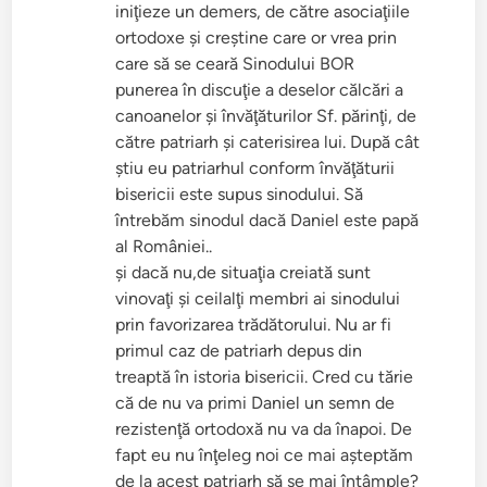
iniţieze un demers, de către asociaţiile
ortodoxe şi creştine care or vrea prin
care să se ceară Sinodului BOR
punerea în discuţie a deselor călcări a
canoanelor şi învăţăturilor Sf. părinţi, de
către patriarh şi caterisirea lui. După cât
ştiu eu patriarhul conform învăţăturii
bisericii este supus sinodului. Să
întrebăm sinodul dacă Daniel este papă
al României..
şi dacă nu,de situaţia creiată sunt
vinovaţi şi ceilalţi membri ai sinodului
prin favorizarea trădătorului. Nu ar fi
primul caz de patriarh depus din
treaptă în istoria bisericii. Cred cu tărie
că de nu va primi Daniel un semn de
rezistenţă ortodoxă nu va da înapoi. De
fapt eu nu înţeleg noi ce mai aşteptăm
de la acest patriarh să se mai întâmple?