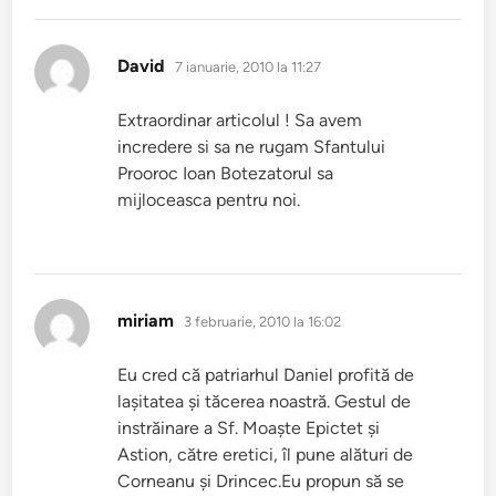
spune:
David
7 ianuarie, 2010 la 11:27
Extraordinar articolul ! Sa avem
incredere si sa ne rugam Sfantului
Prooroc Ioan Botezatorul sa
mijloceasca pentru noi.
spune:
miriam
3 februarie, 2010 la 16:02
Eu cred că patriarhul Daniel profită de
laşitatea şi tăcerea noastră. Gestul de
instrăinare a Sf. Moaşte Epictet şi
Astion, către eretici, îl pune alături de
Corneanu şi Drincec.Eu propun să se