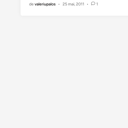
n
de
valeriupalos
•
25 mai, 2011
•
1