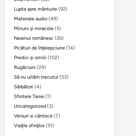
Lupta spre mântuire
(92)
Materiale audio
(49)
Minuni şi miracole
(5)
Neamul românesc
(26)
Picături de înţelepciune
(14)
Predici şi omilii
(102)
Rugăciuni
(24)
Să nu uităm trecutul
(53)
Sărbători
(4)
Sfintele Taine
(1)
Uncategorized
(3)
Versuri si cântece
(7)
Vieţile sfinţilor
(51)