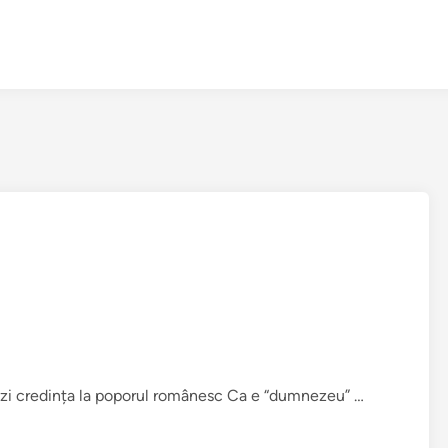
„
i azi credința la poporul românesc Ca e “dumnezeu” …
C
r