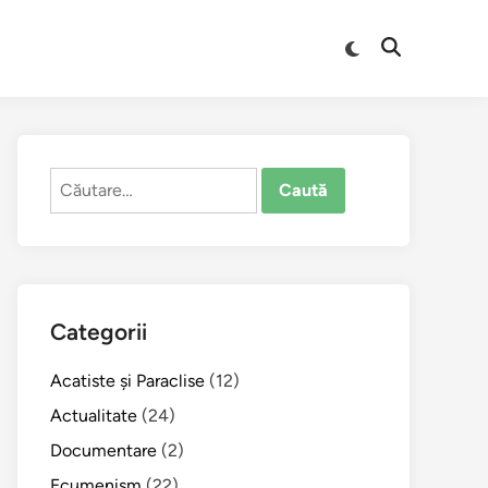
Comută
Deschide
la
căutarea
modul
întunecat
Caută
după:
Categorii
Acatiste şi Paraclise
(12)
Actualitate
(24)
Documentare
(2)
Ecumenism
(22)