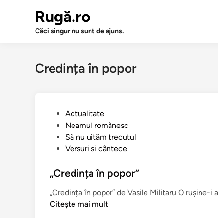
Sari
Rugă.ro
la
conținut
Căci singur nu sunt de ajuns.
Credința în popor
P
Actualitate
u
Neamul românesc
b
Să nu uităm trecutul
l
Versuri si cântece
i
c
„Credința în popor”
a
„Credința în popor” de Vasile Militaru O rușine-
t
Citește mai mult
î