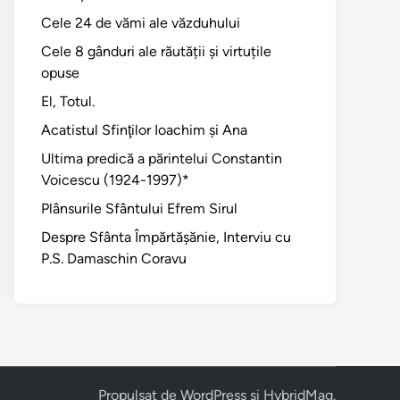
Cele 24 de vămi ale văzduhului
Cele 8 gânduri ale răutății și virtuțile
opuse
El, Totul.
Acatistul Sfinţilor Ioachim şi Ana
Ultima predică a părintelui Constantin
Voicescu (1924-1997)*
Plânsurile Sfântului Efrem Sirul
Despre Sfânta Împărtăşănie, Interviu cu
P.S. Damaschin Coravu
Propulsat de
WordPress
și
HybridMag
.