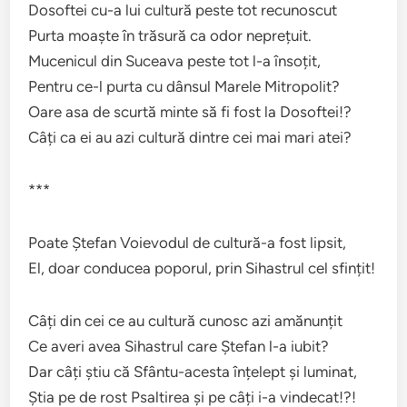
Dosoftei cu-a lui cultură peste tot recunoscut
Purta moaște în trăsură ca odor neprețuit.
Mucenicul din Suceava peste tot l-a însoțit,
Pentru ce-l purta cu dânsul Marele Mitropolit?
Oare asa de scurtă minte să fi fost la Dosoftei!?
Câți ca ei au azi cultură dintre cei mai mari atei?
***
Poate Ștefan Voievodul de cultură-a fost lipsit,
El, doar conducea poporul, prin Sihastrul cel sfințit!
Câți din cei ce au cultură cunosc azi amănunțit
Ce averi avea Sihastrul care Ștefan l-a iubit?
Dar câți știu că Sfântu-acesta înțelept și luminat,
Știa pe de rost Psaltirea și pe câți i-a vindecat!?!