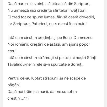
Dacă nare-n el voința să citească din Scripturi,
Nu urmează nici credința sfintelor învățături:
Ei cred tot ce spune lumea, făr-să ceară dovediri,
Iar Scriptura, Patericul, nu-s decat închipuiri!
Iată cum cinstim credința și pe Bunul Dumnezeu
Noi românii, creștini de astazi, am ajuns popor
ateu!
Iată cum cinstim strămoșii și pe toți ai noștri Sfinți
Tăvălindu-ne în rele și-n spurcatele dorinți.
Pentru ce-au luptat străbunii să ne scape de
păgâni,
Dacă noi trăim ca hunii, dar ne socotim
creștini…???