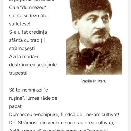
Ca e “dumnezeu”
știința și dezmățul
sufletesc!
S-a uitat credința
sfântă cu tradiții
strămoșești
Azi la modă-i
desfrânarea și slujirile
trupești!
Vasile Militaru
Să te-nchini azi “e
rușine”, lumea râde de
pacat
Dumnezeu e-nchipuire, fiindcă de …ne-am cultivat!
De! Strămoșii din vechime nu erau prea cultivați,
Astăzi merg să se închine numai cei înapoiați!