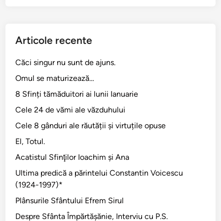
Articole recente
Căci singur nu sunt de ajuns.
Omul se maturizează…
8 Sfinți tămăduitori ai lunii Ianuarie
Cele 24 de vămi ale văzduhului
Cele 8 gânduri ale răutății și virtuțile opuse
El, Totul.
Acatistul Sfinţilor Ioachim şi Ana
Ultima predică a părintelui Constantin Voicescu
(1924-1997)*
Plânsurile Sfântului Efrem Sirul
Despre Sfânta Împărtăşănie, Interviu cu P.S.