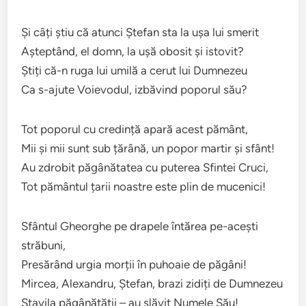
Și câți știu că atunci Ștefan sta la ușa lui smerit
Așteptând, el domn, la ușă obosit și istovit?
Știți că-n ruga lui umilă a cerut lui Dumnezeu
Ca s-ajute Voievodul, izbăvind poporul său?
Tot poporul cu credință apară acest pământ,
Mii și mii sunt sub țărână, un popor martir și sfânt!
Au zdrobit păgânătatea cu puterea Sfintei Cruci,
Tot pământul țarii noastre este plin de mucenici!
Sfântul Gheorghe pe drapele întărea pe-acești
străbuni,
Presărând urgia morții în puhoaie de păgâni!
Mircea, Alexandru, Ștefan, brazi zidiți de Dumnezeu
Stavila păgânătății – au slăvit Numele Său!