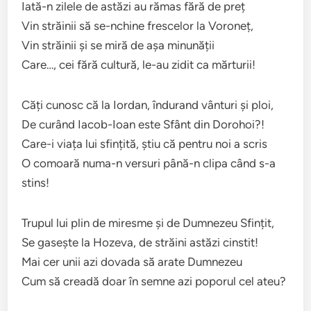
Iată-n zilele de astăzi au rămas fără de preț
Vin străinii să se-nchine frescelor la Voroneț,
Vin străinii și se miră de așa minunății
Care…, cei fără cultură, le-au zidit ca mărturii!
Căți cunosc că la Iordan, îndurand vânturi și ploi,
De curând Iacob-Ioan este Sfânt din Dorohoi?!
Care-i viața lui sfințită, știu că pentru noi a scris
O comoară numa-n versuri până-n clipa când s-a
stins!
Trupul lui plin de miresme și de Dumnezeu Sfințit,
Se gasește la Hozeva, de străini astăzi cinstit!
Mai cer unii azi dovada să arate Dumnezeu
Cum să creadă doar în semne azi poporul cel ateu?