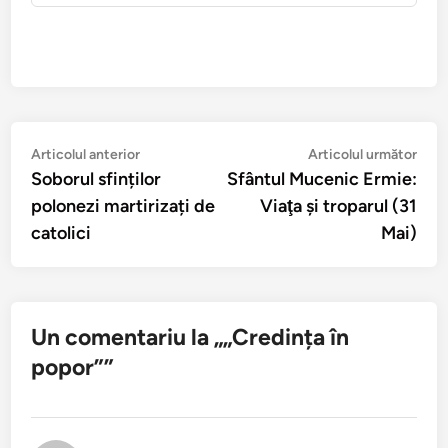
Navigare
Articolul
Arti
Articolul anterior
Articolul următor
anterior:
urmă
Soborul sfinților
Sfântul Mucenic Ermie:
în
polonezi martirizați de
Viaţa şi troparul (31
articole
catolici
Mai)
Un comentariu la „
„Credința în
popor”
”