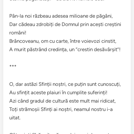
Pân-la noi răzbeau adesea milioane de păgâni,
Dar cădeau zdrobiți de Domnul prin acești creștini
români!
Brâncoveanu, om cu carte, între voievozi cinstit,
A murit păstrând credința, un “crestin desăvârșit”!
***
O, dar astăzi Sfinții noștri, ce puțin sunt cunoscuți,
Au sfințit aceste plaiuri în cumplite suferinți!
Azi când gradul de cultură este mult mai ridicat,
Toți strămoșii Sfinți ai noștri, neamul nostru i-a
uitat.