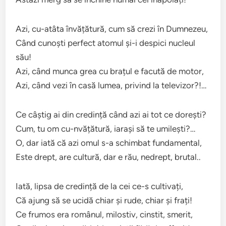
Azi, cu-atâta învățătură, cum să crezi în Dumnezeu,
Când cunoști perfect atomul și-i despici nucleul
său!
Azi, când munca grea cu brațul e facută de motor,
Azi, când vezi în casă lumea, privind la televizor?!…
Ce câștig ai din credință când azi ai tot ce dorești?
Cum, tu om cu-nvățătură, iarași să te umilești?…
O, dar iată că azi omul s-a schimbat fundamental,
Este drept, are cultură, dar e rău, nedrept, brutal..
Iată, lipsa de credință de la cei ce-s cultivați,
Că ajung să se ucidă chiar și rude, chiar și frați!
Ce frumos era românul, milostiv, cinstit, smerit,