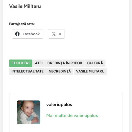
Vasile Militaru
Partajează asta:
Facebook
X
ETICHETAT
ATEI
CREDINȚA ÎN POPOR
CULTURĂ
INTELECTUALITATE
NECREDINŢĂ
VASILE MILITARU
valeriupalos
Mai multe de valeriupalos