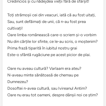
Credincios și cu nădejdea vieții fără de sfârșit!
Toți strămoșii cei din veacuri, iată că au fost uitați,
Sau, sunt defăimați de unii, că n-au fost prea
cultivați!
Oare limba românească care-o scriem și-o vorbim
Nu din cărțile lor sfinte, ce le-au scris, o moștenim?
Prima frază tiparită în iubitul nostru grai
Este-o sfântă rugăciune pe acest picior de plai.
Oare nu aveau cultură? Varlaam era ateu?
N-aveau minte sănătoasă de chemau pe
Dumnezeu?
Dosoftei n-avea cultură, sau Ivireanul Antim?
Oare nu erau tot oameni, despre dânșii noi ce știm?