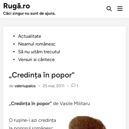
Sari
Rugă.ro
Men
la
Deschide
prin
Căci singur nu sunt de ajuns.
căutarea
conținut
Publicat
Actualitate
în
Neamul românesc
Să nu uităm trecutul
Versuri si cântece
„Credința în popor”
de
valeriupalos
•
25 mai, 2011
•
1
„Credința în popor”
de Vasile Militaru
O rușine-i azi credința
la poporul românesc