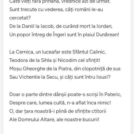
Câte vieți fără prihană, vrednice azi de urmat.
Sunt trecute cu vederea, câți români le-au
cercetat?
De la Daniil la Iacob, de curând mort la Iordan,
Un popor întreg de Îngeri sunt în plaiul Dunărean!
La Cernica, un luceafar este Sfântul Calinic,
Teodora de la Sihla și Nicodim cel sfințit!
Moșu Gheorghe de la Piatra, din clopotniță de sus
Sau Vichentie la Secu, și căți sunt întru Iisus!?
Doar o parte dintre dânșii poate-s scriși în Pateric,
Despre care, lumea cultă, n-a aflat înca nimic!
O, dar țara noastră-i plină de sfințite ctitorii
Ale Domnului Altare, ale noastre bucurii!