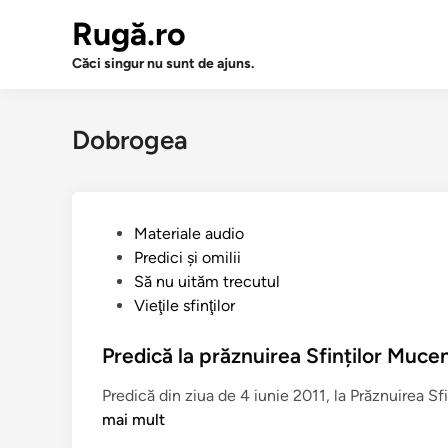
Sari
Rugă.ro
la
conținut
Căci singur nu sunt de ajuns.
Dobrogea
P
Materiale audio
u
Predici şi omilii
b
Să nu uităm trecutul
l
Vieţile sfinţilor
i
c
Predică la prăznuirea Sfinților Mucen
a
Predică din ziua de 4 iunie 2011, la Prăznuirea Sf
t
mai mult
î