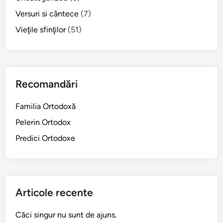
r
Versuri si cântece
(7)
a
p
Vieţile sfinţilor
(51)
ă
c
i
i
Recomandări
Familia Ortodoxă
Pelerin Ortodox
Predici Ortodoxe
Articole recente
Căci singur nu sunt de ajuns.