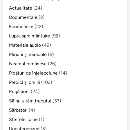
D
t
e
u
Actualitate
(24)
e
n
h
z
Documentare
(2)
i
u
ă
Ecumenism
(22)
c
l
t
u
Lupta spre mântuire
(92)
o
i
r
Materiale audio
(49)
,
u
Minuni şi miracole
(5)
î
l
n
Neamul românesc
(26)
t
Picături de înţelepciune
(14)
r
Predici şi omilii
(102)
u
l
Rugăciuni
(24)
e
Să nu uităm trecutul
(53)
g
Sărbători
(4)
ă
t
Sfintele Taine
(1)
u
Uncategorized
(3)