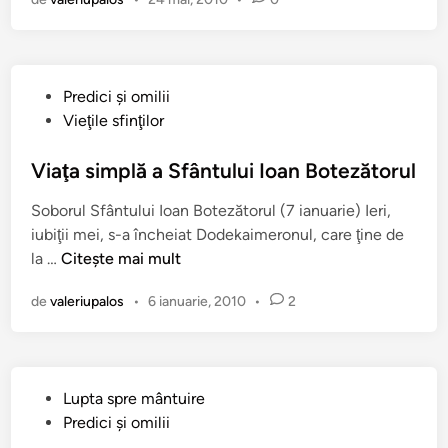
m
i
n
i
P
Predici şi omilii
c
u
Vieţile sfinţilor
a
b
S
l
Viaţa simplă a Sfântului Ioan Botezătorul
f
i
i
Soborul Sfântului Ioan Botezătorul (7 ianuarie) Ieri,
c
n
iubiţii mei, s-a încheiat Dodekaimeronul, care ţine de
a
ţ
V
la …
Citește mai mult
t
i
i
î
l
de
valeriupalos
•
6 ianuarie, 2010
•
2
a
n
o
ţ
r
a
P
s
ă
P
Lupta spre mântuire
i
r
u
Predici şi omilii
m
i
b