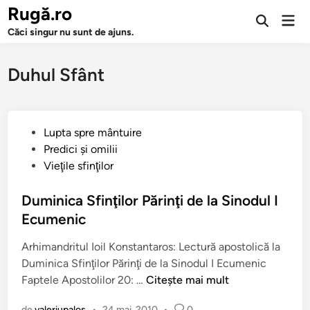
Sari
Rugă.ro
Men
la
Deschide
prin
Căci singur nu sunt de ajuns.
căutarea
conținut
Duhul Sfânt
P
Lupta spre mântuire
u
Predici şi omilii
b
Vieţile sfinţilor
l
i
Duminica Sfinţilor Părinţi de la Sinodul I
c
Ecumenic
a
Arhimandritul Ioil Konstantaros: Lectură apostolică la
t
Duminica Sfinţilor Părinţi de la Sinodul I Ecumenic
î
D
Faptele Apostolilor 20: …
Citește mai mult
n
u
de
valeriupalos
•
24 mai, 2010
•
0