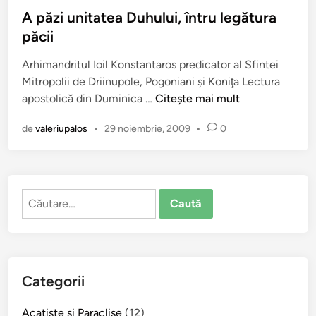
p
n
l
A păzi unitatea Duhului, întru legătura
l
ţ
i
păcii
ă
i
c
a
d
Arhimandritul Ioil Konstantaros predicator al Sfintei
a
S
e
Mitropolii de Driinupole, Pogoniani şi Koniţa Lectura
t
f
l
A
apostolică din Duminica …
Citește mai mult
î
â
a
p
n
n
S
de
valeriupalos
•
29 noiembrie, 2009
•
0
ă
t
i
z
u
n
i
l
o
u
u
d
Caută
n
i
u
după:
i
I
l
t
o
I
a
a
E
t
n
Categorii
c
e
B
u
a
o
Acatiste şi Paraclise
(12)
m