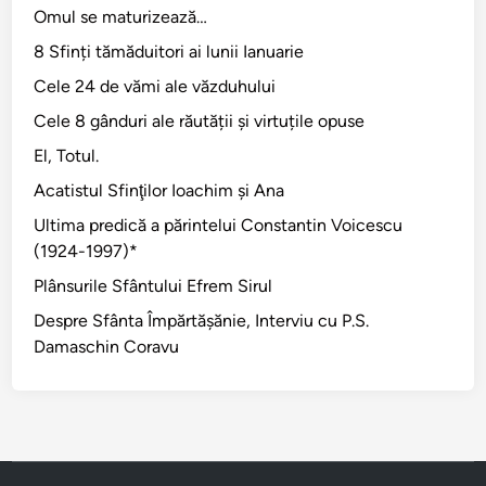
Omul se maturizează…
8 Sfinți tămăduitori ai lunii Ianuarie
Cele 24 de vămi ale văzduhului
Cele 8 gânduri ale răutății și virtuțile opuse
El, Totul.
Acatistul Sfinţilor Ioachim şi Ana
Ultima predică a părintelui Constantin Voicescu
(1924-1997)*
Plânsurile Sfântului Efrem Sirul
Despre Sfânta Împărtăşănie, Interviu cu P.S.
Damaschin Coravu