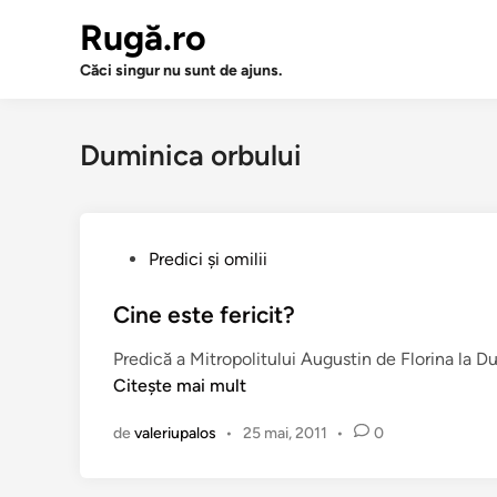
Sari
Rugă.ro
la
conținut
Căci singur nu sunt de ajuns.
Duminica orbului
P
Predici şi omilii
u
b
Cine este fericit?
l
Predică a Mitropolitului Augustin de Florina la D
i
Citește mai mult
c
a
de
valeriupalos
•
25 mai, 2011
•
0
t
î