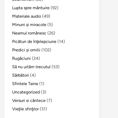
Lupta spre mântuire
(92)
Materiale audio
(49)
Minuni şi miracole
(5)
Neamul românesc
(26)
Picături de înţelepciune
(14)
Predici şi omilii
(102)
Rugăciuni
(24)
Să nu uităm trecutul
(53)
Sărbători
(4)
Sfintele Taine
(1)
Uncategorized
(3)
Versuri si cântece
(7)
Vieţile sfinţilor
(51)