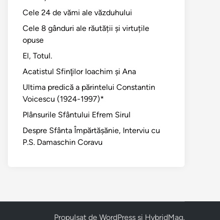
Cele 24 de vămi ale văzduhului
Cele 8 gânduri ale răutății și virtuțile
opuse
El, Totul.
Acatistul Sfinţilor Ioachim şi Ana
Ultima predică a părintelui Constantin
Voicescu (1924-1997)*
Plânsurile Sfântului Efrem Sirul
Despre Sfânta Împărtăşănie, Interviu cu
P.S. Damaschin Coravu
Propulsat de
WordPress
și
HybridMag
.