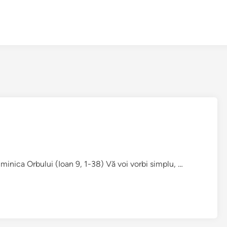
C
uminica Orbului (Ioan 9, 1-38) Vă voi vorbi simplu, …
i
n
e
e
s