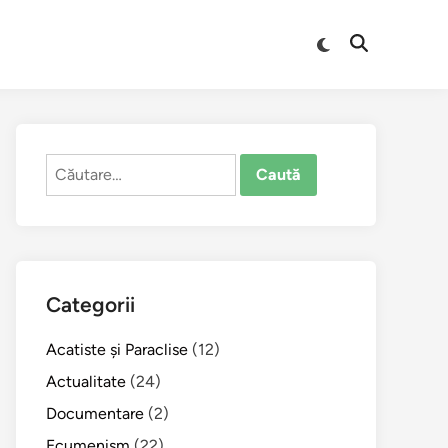
Comută
Deschide
la
căutarea
modul
întunecat
Caută
după:
Categorii
Acatiste şi Paraclise
(12)
Actualitate
(24)
Documentare
(2)
Ecumenism
(22)