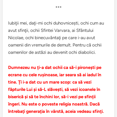
***
Iubiţii mei, daţi-mi ochi duhovniceşti, ochi cum au
avut sfinţii, ochii Sfintei Varvara, ai Sfântului
Nicolae, ochi binecuvântaţi pe care i-au avut
oamenii din vremurile de demult. Pentru că ochii
oamenilor de astăzi au devenit ochi diabolici.
Dumnezeu nu ţi-a dat ochii ca să-i pironeşti pe
ecrane cu cele ruşinoase, iar seara să ai iadul în
tine. Ţi i-a dat cu un mare scop: ca să vezi
făpturile Lui şi să-L slăveşti, să vezi icoanele în
biserică şi să te închini lor, să-i vezi pe sfinţii
îngeri. Nu este o poveste religia noastră. Dacă
întrebaţi generaţia în vârstă, aceia vedeau sfinţi.