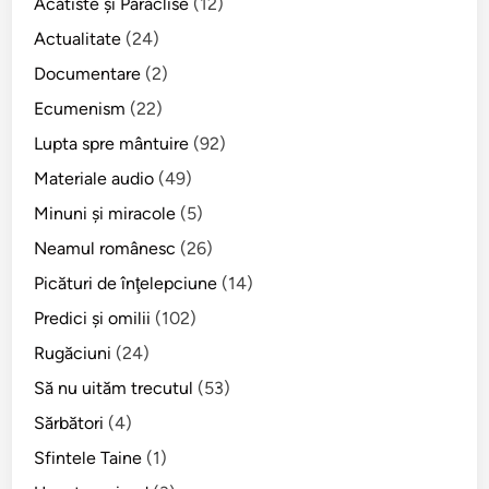
Acatiste şi Paraclise
(12)
Actualitate
(24)
Documentare
(2)
Ecumenism
(22)
Lupta spre mântuire
(92)
Materiale audio
(49)
Minuni şi miracole
(5)
Neamul românesc
(26)
Picături de înţelepciune
(14)
Predici şi omilii
(102)
Rugăciuni
(24)
Să nu uităm trecutul
(53)
Sărbători
(4)
Sfintele Taine
(1)