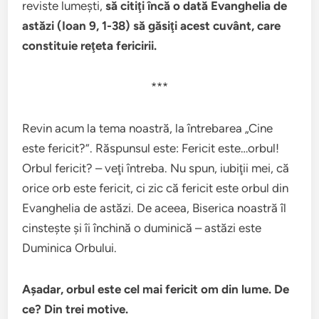
reviste lumeşti,
să citiţi încă o dată Evanghelia de
astăzi (Ioan 9, 1-38) să găsiţi acest cuvânt, care
constituie reţeta fericirii.
***
Revin acum la tema noastră, la întrebarea „Cine
este fericit?”. Răspunsul este: Fericit este…orbul!
Orbul fericit? – veţi întreba. Nu spun, iubiţii mei, că
orice orb este fericit, ci zic că fericit este orbul din
Evanghelia de astăzi. De aceea, Biserica noastră îl
cinsteşte şi îi închină o duminică – astăzi este
Duminica Orbului.
Aşadar, orbul este cel mai fericit om din lume. De
ce? Din trei motive.