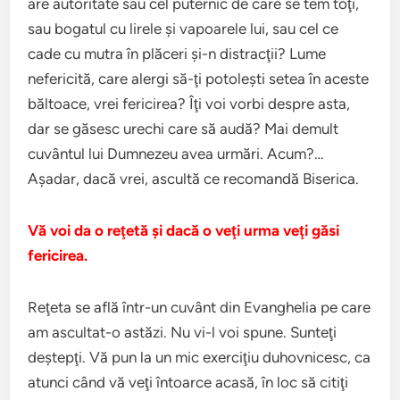
are autoritate sau cel puternic de care se tem toţi,
sau bogatul cu lirele şi vapoarele lui, sau cel ce
cade cu mutra în plăceri şi-n distracţii? Lume
nefericită, care alergi să-ţi potoleşti setea în aceste
băltoace, vrei fericirea? Îţi voi vorbi despre asta,
dar se găsesc urechi care să audă? Mai demult
cuvântul lui Dumnezeu avea urmări. Acum?…
Aşadar, dacă vrei, ascultă ce recomandă Biserica.
Vă voi da o reţetă şi dacă o veţi urma veţi găsi
fericirea.
Reţeta se află într-un cuvânt din Evanghelia pe care
am ascultat-o astăzi. Nu vi-l voi spune. Sunteţi
deştepţi. Vă pun la un mic exerciţiu duhovnicesc, ca
atunci când vă veţi întoarce acasă, în loc să citiţi