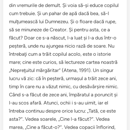
din vremurile de demult. Şi voia să-şi educe copilul
cum trebuie. Şi un pahar de apă dacă bea, să-I
mulţumească lui Dumnezeu. Şi o floare dacă rupe,
să se minuneze de Creator. Şi pentru asta, ce a
făcut? Doar ce s-a născut, l-a luat şi l-a dus într-o
peşteră, unde nu ajungea nicio rază de soare. Nu
întrebaţi cum a trăit copilul acolo, este o istorie
mare; cine este curios, să lectureze cartea noastră
„Nepreţuitul mărgăritar” (Atena, 1991). Un singur
lucru vă zic: că în peşteră, urmaşul a trăit zece ani,
timp în care nu a văzut nimic, cu desăvârşire nimic.
Când s-a făcut de zece ani, împăratul a poruncit şi
l-au scos afară. Atunci, ochii i s-au uimit, iar el
întreba continuu despre orice lucru: „Tată, ce este
asta?”. Vedea soarele, „Cine l-a făcut?”. Vedea
marea, „Cine a făcut-o?”. Vedea copacii înflorind,