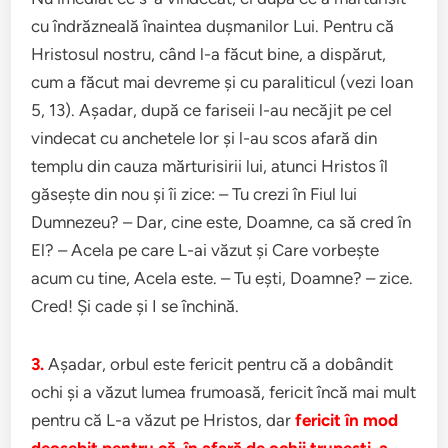
cu îndrăzneală înaintea duşmanilor Lui. Pentru că
Hristosul nostru, când l-a făcut bine, a dispărut,
cum a făcut mai devreme şi cu paraliticul (vezi Ioan
5, 13). Aşadar, după ce fariseii l-au necăjit pe cel
vindecat cu anchetele lor şi l-au scos afară din
templu din cauza mărturisirii lui, atunci Hristos îl
găseşte din nou şi îi zice: – Tu crezi în Fiul lui
Dumnezeu? – Dar, cine este, Doamne, ca să cred în
El? – Acela pe care L-ai văzut şi Care vorbeşte
acum cu tine, Acela este. – Tu eşti, Doamne? – zice.
Cred! Şi cade şi I se închină.
3.
Aşadar, orbul este fericit pentru că a dobândit
ochi şi a văzut lumea frumoasă, fericit încă mai mult
pentru că L-a văzut pe Hristos, dar
fericit în mod