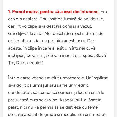
1. Primul motiv: pentru că a ieşit din întuneric.
Era
orb din naştere. Era lipsit de lumină de ani de zile,
dar într-o clipă şi-a deschis ochii şi a văzut.
Gândiţi-vă la asta. Noi deschidem ochii de mii de
ori, continuu, dar nu preţuim acest lucru. Dar
acesta, în clipa în care a ieşit din întuneric, vă
închipuiţi ce-a simţit? S-a minunat şi a spus: „Slavă
Ţie, Dumnezeule!”.
Într-o carte veche am citit următoarele. Un împărat
şi-a dorit ca urmaşul său să fie un vrednic
conducător, să cunoască oameni şi lucruri şi să le
preţuiască cum se cuvine. Aşadar, nu l-a lăsat în
palat, nici nu i-a permis să se distreze cu femei
stricate apăsat de grade şi medalii. Era un împărat