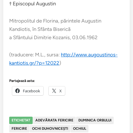
† Episcopul Augustin
Mitropolitul de Florina, părintele Augustin
Kandiotis, în Sfânta Biserică
a Sfântului Dimitrie Kozanis, 03.06.1962
(traducere: M.L., sursa:
http://www.augoustinos-
kantiotis.gr/?p=12022
)
Partajează asta:
Facebook
X
ETICHETAT
ADEVĂRATA FERICIRE
DUMINICA ORBULUI
FERICIRE
OCHI DUHOVNICEȘTI
OCHIUL