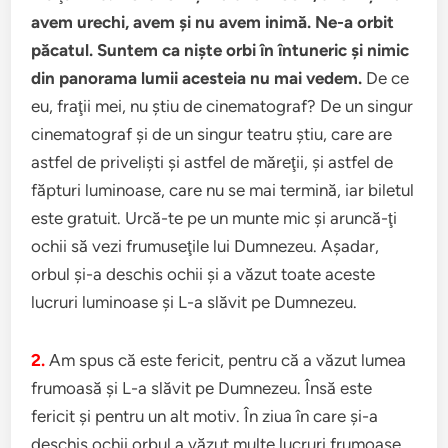
avem urechi, avem şi nu avem inimă. Ne-a orbit
păcatul. Suntem ca nişte orbi în întuneric şi nimic
din panorama lumii acesteia nu mai vedem.
De ce
eu, fraţii mei, nu ştiu de cinematograf? De un singur
cinematograf şi de un singur teatru ştiu, care are
astfel de privelişti şi astfel de măreţii, şi astfel de
făpturi luminoase, care nu se mai termină, iar biletul
este gratuit. Urcă-te pe un munte mic şi aruncă-ţi
ochii să vezi frumuseţile lui Dumnezeu. Aşadar,
orbul şi-a deschis ochii şi a văzut toate aceste
lucruri luminoase şi L-a slăvit pe Dumnezeu.
2.
Am spus că este fericit, pentru că a văzut lumea
frumoasă şi L-a slăvit pe Dumnezeu. Însă este
fericit şi pentru un alt motiv. În ziua în care şi-a
deschis ochii orbul a văzut multe lucruri frumoase.