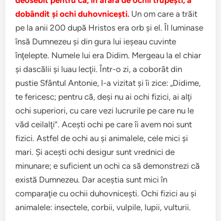
deosebit pentru că, în afară de ochii trupeşti, a
dobândit şi ochi duhovniceşti.
Un om care a trăit
pe la anii 200 după Hristos era orb şi el. Îl luminase
însă Dumnezeu şi din gura lui ieşeau cuvinte
înţelepte. Numele lui era Didim. Mergeau la el chiar
şi dascălii şi luau lecţii. Într-o zi, a coborât din
pustie Sfântul Antonie, l-a vizitat şi îi zice: „Didime,
te fericesc; pentru că, deşi nu ai ochi fizici, ai alţi
ochi superiori, cu care vezi lucrurile pe care nu le
văd ceilalţi”. Aceşti ochi pe care îi avem noi sunt
fizici. Astfel de ochi au şi animalele, cele mici şi
mari. Şi aceşti ochi desigur sunt vrednici de
minunare; e suficient un ochi ca să demonstrezi că
există Dumnezeu. Dar aceştia sunt mici în
comparaţie cu ochii duhovniceşti. Ochi fizici au şi
animalele: insectele, corbii, vulpile, lupii, vulturii.