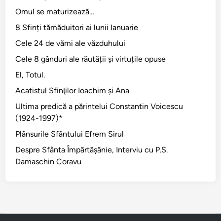
Omul se maturizează…
8 Sfinți tămăduitori ai lunii Ianuarie
Cele 24 de vămi ale văzduhului
Cele 8 gânduri ale răutății și virtuțile opuse
El, Totul.
Acatistul Sfinţilor Ioachim şi Ana
Ultima predică a părintelui Constantin Voicescu
(1924-1997)*
Plânsurile Sfântului Efrem Sirul
Despre Sfânta Împărtăşănie, Interviu cu P.S.
Damaschin Coravu