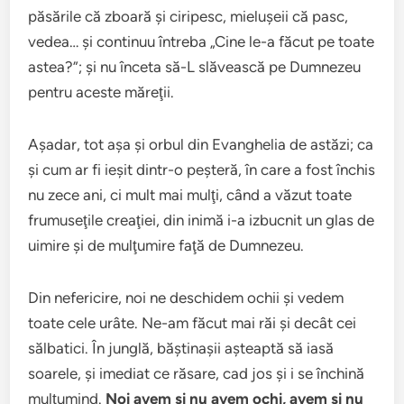
păsările că zboară şi ciripesc, mieluşeii că pasc,
vedea… şi continuu întreba „Cine le-a făcut pe toate
astea?”; şi nu înceta să-L slăvească pe Dumnezeu
pentru aceste măreţii.
Aşadar, tot aşa şi orbul din Evanghelia de astăzi; ca
şi cum ar fi ieşit dintr-o peşteră, în care a fost închis
nu zece ani, ci mult mai mulţi, când a văzut toate
frumuseţile creaţiei, din inimă i-a izbucnit un glas de
uimire şi de mulţumire faţă de Dumnezeu.
Din nefericire, noi ne deschidem ochii şi vedem
toate cele urâte. Ne-am făcut mai răi şi decât cei
sălbatici. În junglă, băştinaşii aşteaptă să iasă
soarele, şi imediat ce răsare, cad jos şi i se închină
mulţumind.
Noi avem şi nu avem ochi, avem şi nu