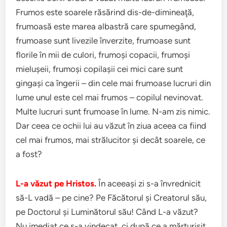
Frumos este soarele răsărind dis-de-dimineaţă,
frumoasă este marea albastră care spumegând,
frumoase sunt livezile înverzite, frumoase sunt
florile în mii de culori, frumoşi copacii, frumoşi
mieluşeii, frumoşi copilaşii cei mici care sunt
gingaşi ca îngerii – din cele mai frumoase lucruri din
lume unul este cel mai frumos – copilul nevinovat.
Multe lucruri sunt frumoase în lume. N-am zis nimic.
Dar ceea ce ochii lui au văzut în ziua aceea ca fiind
cel mai frumos, mai strălucitor şi decât soarele, ce
a fost?
L-a văzut pe Hristos.
În aceeaşi zi s-a învrednicit
să-L vadă – pe cine? Pe Făcătorul şi Creatorul său,
pe Doctorul şi Luminătorul său! Când L-a văzut?
Nu imediat ce s-a vindecat, ci după ce a mărturisit