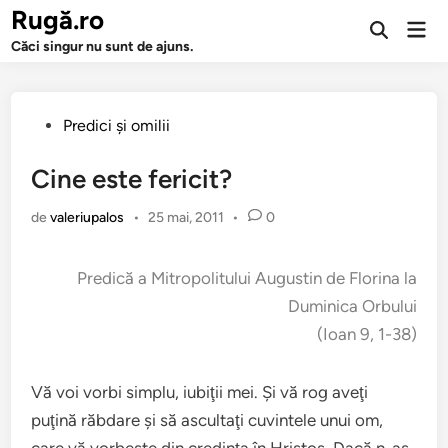
Sari
Rugă.ro
Men
la
Deschide
prin
Căci singur nu sunt de ajuns.
căutarea
conținut
Publicat
Predici şi omilii
în
Cine este fericit?
de
valeriupalos
•
25 mai, 2011
•
0
Predică a Mitropolitului Augustin de Florina la
Duminica Orbului
(Ioan 9, 1-38)
Vă voi vorbi simplu, iubiţii mei. Şi vă rog aveţi
puţină răbdare şi să ascultaţi cuvintele unui om,