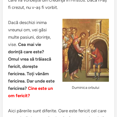
care vă vorbeşte din credinţa în Hristos. Dacă n-aş
fi crezut, nu v-aş fi vorbit.
Dacă deschizi inima
vreunui om, vei găsi
multe pasiuni, dorinţe,
vise.
Cea mai vie
dorinţă care este?
Omul vrea să trăiască
fericit, doreşte
fericirea. Toţi vânăm
fericirea. Dar unde este
Duminica orbului
fericirea?
Cine este un
om fericit?
Aici părerile sunt diferite. Oare este fericit cel care