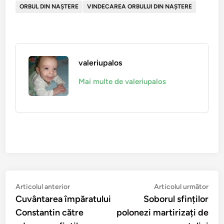
ORBUL DIN NAȘTERE
VINDECAREA ORBULUI DIN NAȘTERE
valeriupalos
Mai multe de valeriupalos
Navigare
Articolul
Arti
Articolul anterior
Articolul următor
anterior:
urmă
Cuvântarea împăratului
Soborul sfinților
în
Constantin către
polonezi martirizați de
articole