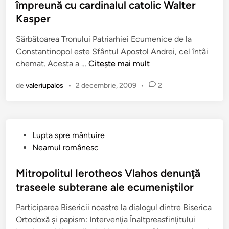
i
S
împreună cu cardinalul catolic Walter
i
c
o
Kasper
t
a
b
i
t
Sărbătoarea Tronului Patriarhiei Ecumenice de la
o
s
î
Constantinopol este Sfântul Apostol Andrei, cel întâi
r
d
n
P
chemat. Acesta a …
n
Citește mai mult
e
a
i
s
de
valeriupalos
•
2 decembrie, 2009
•
2
t
c
p
r
e
r
i
a
e
a
s
D
P
Lupta spre mântuire
r
c
i
u
Neamul românesc
h
ă
a
b
u
ş
l
l
Mitropolitul Ierotheos Vlahos denunţă
l
i
o
i
traseele subterane ale ecumeniştilor
B
A
g
c
a
p
u
Participarea Bisericii noastre la dialogul dintre Biserica
a
r
o
l
Ortodoxă şi papism: Intervenţia Înaltpreasfinţitului
t
t
s
T