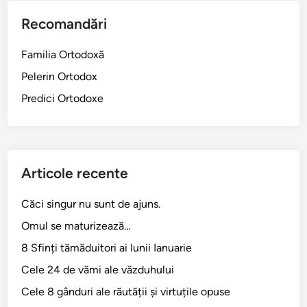
î
e
m
Recomandări
e
p
l
r
Familia Ortodoxă
e
e
Pelerin Ortodox
s
u
u
Predici Ortodoxe
n
b
ă
t
c
e
u
r
c
Articole recente
a
a
n
r
Căci singur nu sunt de ajuns.
e
d
Omul se maturizează…
a
i
l
8 Sfinți tămăduitori ai lunii Ianuarie
n
e
a
Cele 24 de vămi ale văzduhului
e
l
Cele 8 gânduri ale răutății și virtuțile opuse
c
u