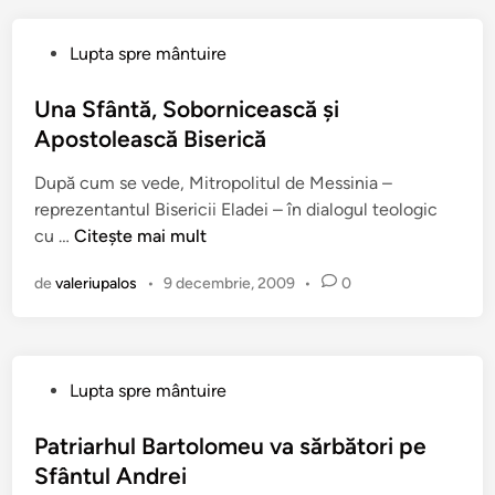
e
s
P
Lupta spre mântuire
o
u
r
b
Una Sfântă, Sobornicească şi
u
l
Apostolească Biserică
l
i
G
După cum se vede, Mitropolitul de Messinia –
c
h
reprezentantul Bisericii Eladei – în dialogul teologic
a
e
U
cu …
Citește mai mult
t
o
n
î
r
de
valeriupalos
•
9 decembrie, 2009
•
0
a
n
g
S
h
f
i
â
o
P
Lupta spre mântuire
n
s
u
t
G
b
Patriarhul Bartolomeu va sărbători pe
ă
a
l
Sfântul Andrei
,
l