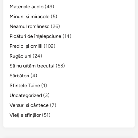
o
S
Materiale audio
(49)
s
f
Minuni şi miracole
(5)
V
â
l
Neamul românesc
(26)
n
a
t
Picături de înţelepciune
(14)
h
u
Predici şi omilii
(102)
o
l
s
Rugăciuni
(24)
A
d
n
Să nu uităm trecutul
(53)
e
d
Sărbători
(4)
n
r
u
Sfintele Taine
(1)
e
n
i
Uncategorized
(3)
ţ
<
Versuri si cântece
(7)
ă
b
t
Vieţile sfinţilor
(51)
r
r
/
a
>
s