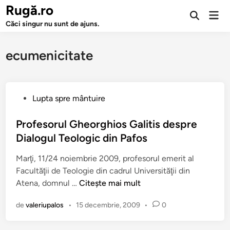
Sari
Rugă.ro
Men
la
Deschide
prin
Căci singur nu sunt de ajuns.
căutarea
conținut
ecumenicitate
P
Lupta spre mântuire
u
b
Profesorul Gheorghios Galitis despre
l
Dialogul Teologic din Pafos
i
Marţi, 11/24 noiembrie 2009, profesorul emerit al
c
Facultăţii de Teologie din cadrul Universităţii din
a
P
Atena, domnul …
Citește mai mult
t
r
î
de
valeriupalos
•
15 decembrie, 2009
•
0
o
n
f