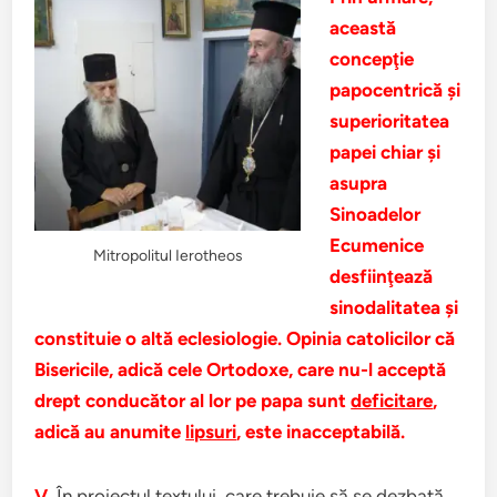
această
concepţie
papocentrică şi
superioritatea
papei chiar şi
asupra
Sinoadelor
Ecumenice
Mitropolitul Ierotheos
desfiinţează
sinodalitatea şi
constituie o altă eclesiologie. Opinia catolicilor că
Bisericile, adică cele Ortodoxe, care nu-l acceptă
drept conducător al lor pe papa sunt
deficitare
,
adică au anumite
lipsuri
, este inacceptabilă.
V.
În proiectul textului, care trebuie să se dezbată