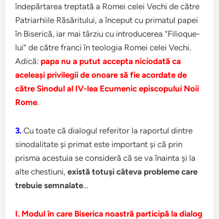
îndepărtarea treptată a Romei celei Vechi de către
Patriarhiile Răsăritului, a început cu primatul papei
în Biserică, iar mai târziu cu introducerea “Filioque-
lui” de către franci în teologia Romei celei Vechi.
Adică:
papa nu a putut accepta niciodată ca
aceleaşi privilegii de onoare să fie acordate de
către Sinodul al IV-lea Ecumenic episcopului Noii
Rome
.
3.
Cu toate că dialogul referitor la raportul dintre
sinodalitate şi primat este important şi că prin
prisma acestuia se consideră că se va înainta şi la
alte chestiuni,
există totuşi câteva probleme care
trebuie semnalate
…
I.
Modul în care Biserica noastră participă la dialog