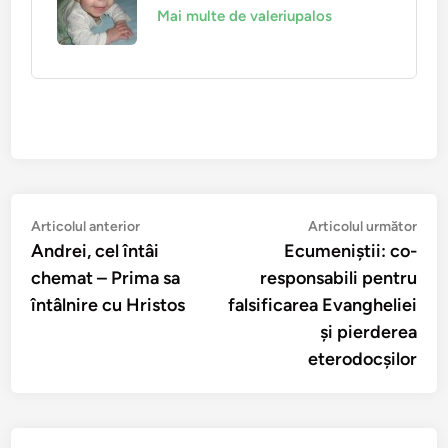
Mai multe de valeriupalos
Navigare
Articolul
Arti
Articolul anterior
Articolul următor
anterior:
urmă
Andrei, cel întâi
Ecumeniştii: co-
în
chemat – Prima sa
responsabili pentru
articole
întâlnire cu Hristos
falsificarea Evangheliei
şi pierderea
eterodocşilor