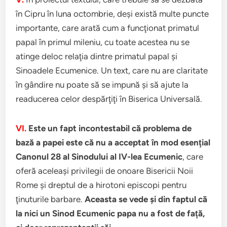
în Cipru în luna octombrie, deşi există multe puncte
importante, care arată cum a funcţionat primatul
papal în primul mileniu, cu toate acestea nu se
atinge deloc relaţia dintre primatul papal şi
Sinoadele Ecumenice. Un text, care nu are claritate
în gândire nu poate să se impună şi să ajute la
readucerea celor despărţiţi în Biserica Universală.
VI.
Este un fapt incontestabil că problema de
bază a papei este că nu a acceptat în mod esenţial
Canonul 28 al Sinodului al IV-lea Ecumenic
, care
oferă aceleaşi privilegii de onoare Bisericii Noii
Rome şi dreptul de a hirotoni episcopi pentru
ţinuturile barbare.
Aceasta se vede şi din faptul că
la nici un Sinod Ecumenic papa nu a fost de faţă,