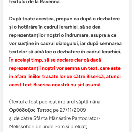
textului de la Ravenna.
După toate acestea, propun ca după o dezbatere
şi o hotărâre în cadrul Ierarhiei, să se dea
reprezentanţilor noştri o îndrumare, asupra a ce
vor susţine în cadrul dialogului, iar după semnarea
textelor să aibă loc o dezbatere în cadrul Ierarhiei.
În acelaşi timp, să se declare clar că dacă
reprezentanţii noştri vor semna un text, care este
în afara liniilor trasate lor de către Biserică, atunci
acest text Biserica noastră nu şi-l asumă.
(Textul a fost publicat în ziarul săptămânal
Ορθόδοξος Τύπος
pe 27/11/2009
şi de către Sfânta Mănăstire Pantocrator-
Melissohori de unde l-am şi preluat;