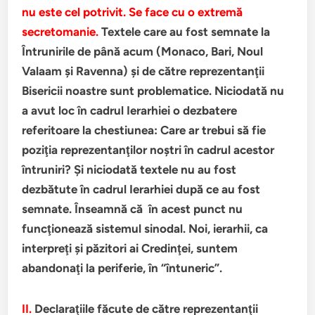
nu este cel potrivit. Se face cu o extremă
secretomanie.
Textele care au fost semnate la
Întrunirile de până acum (Monaco, Bari, Noul
Valaam şi Ravenna) şi de către reprezentanţii
Bisericii noastre sunt problematice. Niciodată nu
a avut loc în cadrul Ierarhiei o dezbatere
referitoare la chestiunea: Care ar trebui să fie
poziţia reprezentanţilor noştri în cadrul acestor
întruniri? Şi niciodată textele nu au fost
dezbătute în cadrul Ierarhiei după ce au fost
semnate. Înseamnă că în acest punct nu
funcţionează sistemul sinodal. Noi, ierarhii, ca
interpreţi şi păzitori ai Credinţei, suntem
abandonaţi la periferie, în “întuneric”.
II.
Declaraţiile făcute de către reprezentanţii