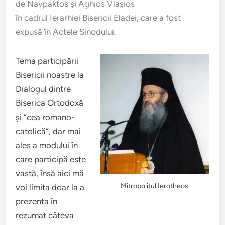
de Navpaktos şi Aghios Vlasios
în cadrul Ierarhiei Bisericii Eladei, care a fost
expusă în Actele Sinodului.
Tema participării
Bisericii noastre la
Dialogul dintre
Biserica Ortodoxă
şi “cea romano-
catolică”, dar mai
ales a modului în
care participă este
vastă, însă aici mă
Mitropolitul Ierotheos
voi limita doar la a
prezenta în
rezumat câteva