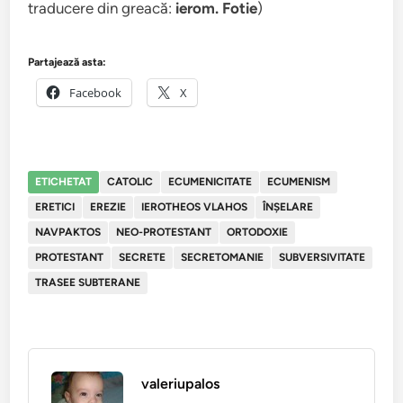
traducere din greacă:
ierom. Fotie
)
Partajează asta:
Facebook
X
ETICHETAT
CATOLIC
ECUMENICITATE
ECUMENISM
ERETICI
EREZIE
IEROTHEOS VLAHOS
ÎNŞELARE
NAVPAKTOS
NEO-PROTESTANT
ORTODOXIE
PROTESTANT
SECRETE
SECRETOMANIE
SUBVERSIVITATE
TRASEE SUBTERANE
valeriupalos