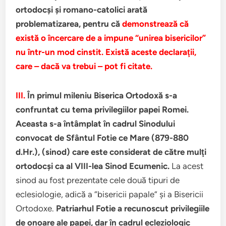
ortodocşi şi romano-catolici arată
problematizarea, pentru că
demonstrează că
există o încercare de a impune “unirea bisericilor”
nu într-un mod cinstit. Există aceste declaraţii,
care – dacă va trebui – pot fi citate.
III.
În primul mileniu Biserica Ortodoxă s-a
confruntat cu tema privilegiilor papei Romei.
Aceasta s-a întâmplat în cadrul Sinodului
convocat de Sfântul Fotie ce Mare (879-880
d.Hr.), (sinod) care este considerat de către mulţi
ortodocşi ca al VIII-lea Sinod Ecumenic.
La acest
sinod au fost prezentate cele două tipuri de
eclesiologie, adică a “bisericii papale” şi a Bisericii
Ortodoxe.
Patriarhul Fotie a recunoscut privilegiile
de onoare ale papei, dar în cadrul ecleziologic