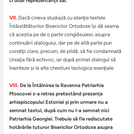
ci doar reprezentanţii săi.
VII.
Dacă cineva studiază cu atenţie textele
Întâistătătorilor Bisericilor Ortodoxe îşi dă seama
că aceştia pe de o parte conglăsuiesc asupra
continuării dialogului, dar pe de altă parte pun
condiţii clare, precum, de pildă, să fie condamnată
Uniaţia fără echivoc, iar după primat dialogul să
înainteze şi la alte chestiuni teologice esenţiale.
VIII.
De la Întâlnirea la Ravenna Patriarhia
Moscovei s-a retras pretextând prezenţa
arhiepiscopului Estoniei şi prin urmare nu a
semnat textul, după cum nu l-a semnat nici
Patriarhia Georgiei. Trebuie să fie rediscutate
hotărârile tuturor Bisericilor Ortodoxe asupra