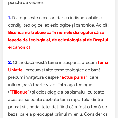
puncte de vedere:
1.
Dialogul este necesar, dar cu indispensabilele
condiţii teologice, eclesiologice şi canonice.
Adică:
Biserica nu trebuie ca în numele dialogului să se
lepede de teologia ei, de eclesiologia şi de Dreptul
ei canonic!
2.
Chiar dacă există teme în suspans, precum
tema
Uniaţiei
, precum şi alte teme teologice de bază,
precum învăţătura despre
“actus purus”
, care
influenţează foarte vizibil întreaga teologie
(
“Filioque”
) şi eclesiologie a papismului, cu toate
acestea se poate dezbate tema raportului dintre
primat şi sinodalitate, dat fiind că a fost o temă de
bază, care a preocupat primul mileniu. Consider că