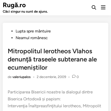
Sari
Rugă.ro
Men
la
Deschide
prin
Căci singur nu sunt de ajuns.
căutarea
conținut
Publicat
Lupta spre mântuire
în
Neamul românesc
Mitropolitul Ierotheos Vlahos
denunţă traseele subterane ale
ecumeniştilor
de
valeriupalos
•
2 decembrie, 2009
•
0
Participarea Bisericii noastre la dialogul dintre
Biserica Ortodoxă şi papism:
Intervenţia Înaltpreasfinţitului Ierotheos, Mitropolit