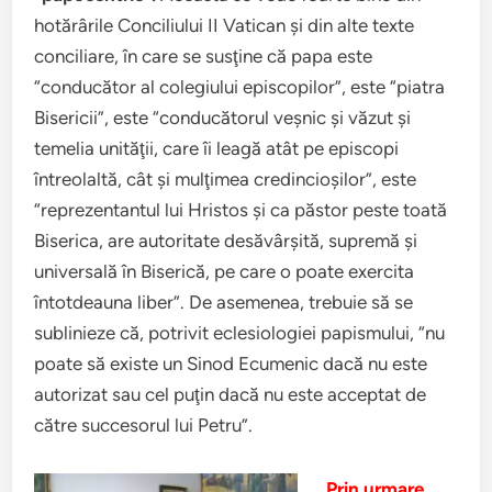
hotărârile Conciliului II Vatican şi din alte texte
conciliare, în care se susţine că papa este
“conducător al colegiului episcopilor”, este “piatra
Bisericii”, este “conducătorul veşnic şi văzut şi
temelia unităţii, care îi leagă atât pe episcopi
întreolaltă, cât şi mulţimea credincioşilor”, este
“reprezentantul lui Hristos şi ca păstor peste toată
Biserica, are autoritate desăvârşită, supremă şi
universală în Biserică, pe care o poate exercita
întotdeauna liber”. De asemenea, trebuie să se
sublinieze că, potrivit eclesiologiei papismului, “nu
poate să existe un Sinod Ecumenic dacă nu este
autorizat sau cel puţin dacă nu este acceptat de
către succesorul lui Petru”.
Prin urmare,