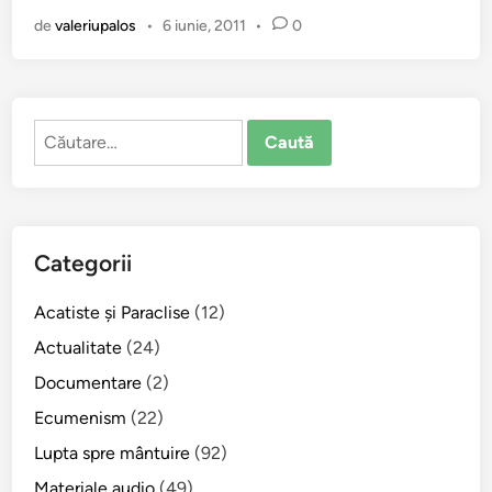
e
de
valeriupalos
•
6 iunie, 2011
•
0
d
i
c
ă
Caută
l
după:
a
p
r
ă
Categorii
z
n
Acatiste şi Paraclise
(12)
u
i
Actualitate
(24)
r
Documentare
(2)
e
Ecumenism
(22)
a
S
Lupta spre mântuire
(92)
f
Materiale audio
(49)