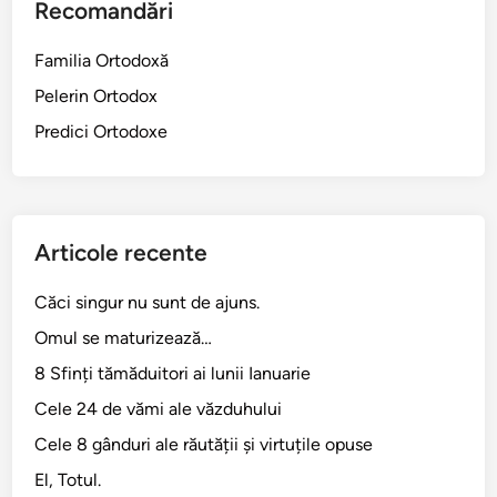
Recomandări
n
i
Familia Ortodoxă
d
Pelerin Ortodox
e
l
Predici Ortodoxe
a
N
i
c
Articole recente
u
l
Căci singur nu sunt de ajuns.
i
Omul se maturizează…
ț
e
8 Sfinți tămăduitori ai lunii Ianuarie
l
Cele 24 de vămi ale văzduhului
Cele 8 gânduri ale răutății și virtuțile opuse
El, Totul.