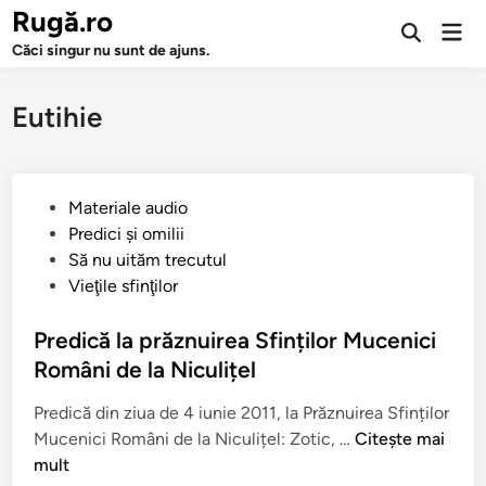
Sari
Rugă.ro
Men
la
Deschide
prin
Căci singur nu sunt de ajuns.
căutarea
conținut
Eutihie
P
Materiale audio
u
Predici şi omilii
b
Să nu uităm trecutul
l
Vieţile sfinţilor
i
c
Predică la prăznuirea Sfinților Mucenici
a
Români de la Niculițel
t
Predică din ziua de 4 iunie 2011, la Prăznuirea Sfinților
î
P
Mucenici Români de la Niculițel: Zotic, …
Citește mai
n
r
mult