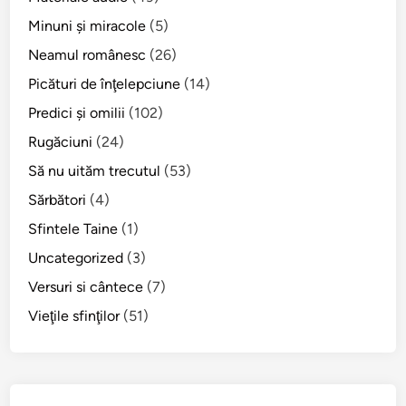
i
Minuni şi miracole
(5)
n
ț
Neamul românesc
(26)
i
Picături de înţelepciune
(14)
l
Predici şi omilii
(102)
o
r
Rugăciuni
(24)
M
Să nu uităm trecutul
(53)
u
Sărbători
(4)
c
e
Sfintele Taine
(1)
n
Uncategorized
(3)
i
Versuri si cântece
(7)
c
i
Vieţile sfinţilor
(51)
R
o
m
â