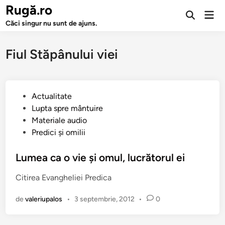
Sari
Rugă.ro
Men
la
Deschide
prin
Căci singur nu sunt de ajuns.
căutarea
conținut
Fiul Stăpânului viei
P
Actualitate
u
Lupta spre mântuire
b
Materiale audio
l
Predici şi omilii
i
c
Lumea ca o vie şi omul, lucrătorul ei
a
Citirea Evangheliei Predica
t
î
de
valeriupalos
•
3 septembrie, 2012
•
0
n