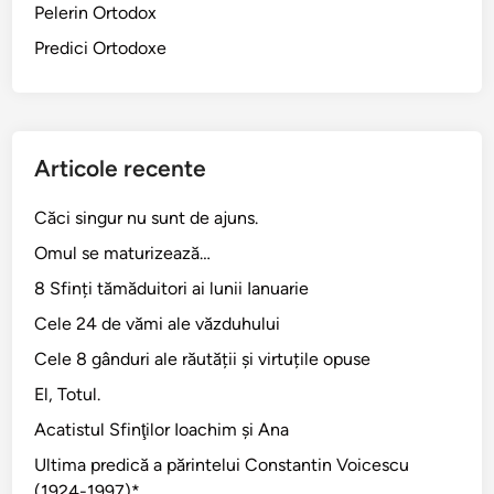
Pelerin Ortodox
Predici Ortodoxe
Articole recente
Căci singur nu sunt de ajuns.
Omul se maturizează…
8 Sfinți tămăduitori ai lunii Ianuarie
Cele 24 de vămi ale văzduhului
Cele 8 gânduri ale răutății și virtuțile opuse
El, Totul.
Acatistul Sfinţilor Ioachim şi Ana
Ultima predică a părintelui Constantin Voicescu
(1924-1997)*