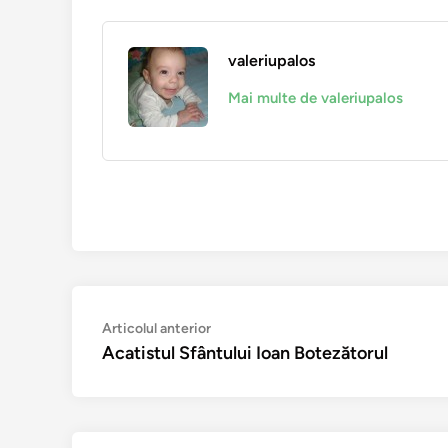
valeriupalos
Mai multe de valeriupalos
Navigare
Articolul
Articolul anterior
anterior:
Acatistul Sfântului Ioan Botezătorul
în
articole