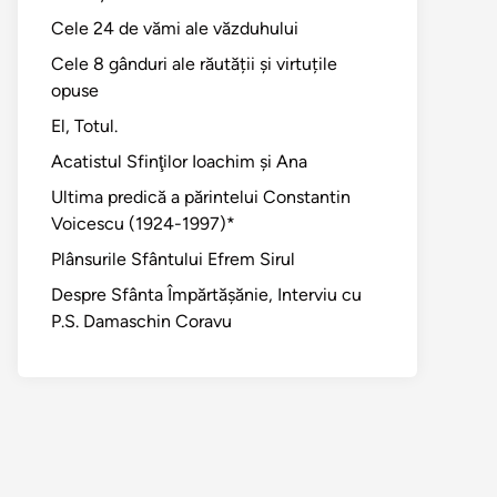
Cele 24 de vămi ale văzduhului
Cele 8 gânduri ale răutății și virtuțile
opuse
El, Totul.
Acatistul Sfinţilor Ioachim şi Ana
Ultima predică a părintelui Constantin
Voicescu (1924-1997)*
Plânsurile Sfântului Efrem Sirul
Despre Sfânta Împărtăşănie, Interviu cu
P.S. Damaschin Coravu