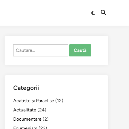
Comută
Deschide
la
căutarea
modul
întunecat
Caută
după:
Categorii
Acatiste şi Paraclise
(12)
Actualitate
(24)
Documentare
(2)
Ecumenism
(22)