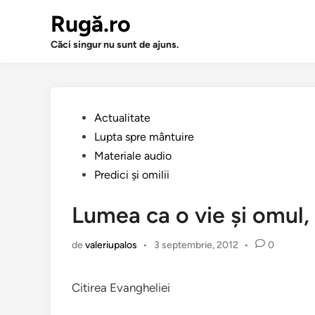
Sari
Rugă.ro
la
conținut
Căci singur nu sunt de ajuns.
Publicat
Actualitate
în
Lupta spre mântuire
Materiale audio
Predici şi omilii
Lumea ca o vie şi omul, 
de
valeriupalos
•
3 septembrie, 2012
•
0
Citirea Evangheliei