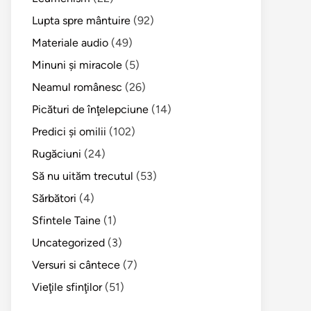
Lupta spre mântuire
(92)
Materiale audio
(49)
Minuni şi miracole
(5)
Neamul românesc
(26)
Picături de înţelepciune
(14)
Predici şi omilii
(102)
Rugăciuni
(24)
Să nu uităm trecutul
(53)
Sărbători
(4)
Sfintele Taine
(1)
Uncategorized
(3)
Versuri si cântece
(7)
Vieţile sfinţilor
(51)