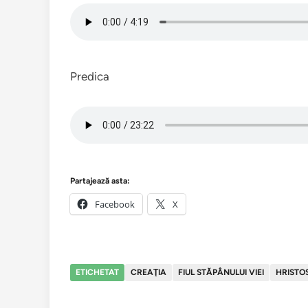
Predica
Partajează asta:
Facebook
X
ETICHETAT
CREAŢIA
FIUL STĂPÂNULUI VIEI
HRISTO