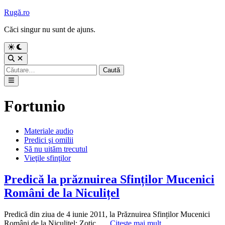
Sari
Rugă.ro
la
Căci singur nu sunt de ajuns.
conținut
Comută
la
Deschide
modul
căutarea
Caută
întunecat
după:
Meniu
principal
Fortunio
Publicat
Materiale audio
în
Predici şi omilii
Să nu uităm trecutul
Vieţile sfinţilor
Predică la prăznuirea Sfinților Mucenici
Români de la Niculițel
Predică din ziua de 4 iunie 2011, la Prăznuirea Sfinților Mucenici
Predică
Români de la Niculițel: Zotic, …
Citește mai mult