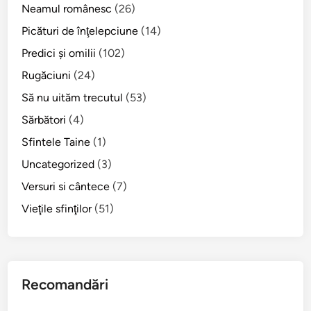
i
Neamul românesc
(26)
n
Picături de înţelepciune
(14)
i
Predici şi omilii
(102)
c
ă
Rugăciuni
(24)
,
Să nu uităm trecutul
(53)
1
Sărbători
(4)
3
d
Sfintele Taine
(1)
e
Uncategorized
(3)
c
Versuri si cântece
(7)
e
m
Vieţile sfinţilor
(51)
b
r
i
e
Recomandări
,
C