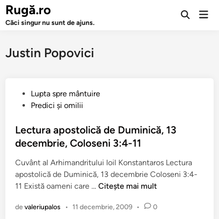
Sari
Rugă.ro
Men
la
Deschide
prin
Căci singur nu sunt de ajuns.
căutarea
conținut
Justin Popovici
P
Lupta spre mântuire
u
Predici şi omilii
b
l
Lectura apostolică de Duminică, 13
i
decembrie, Coloseni 3:4-11
c
Cuvânt al Arhimandritului Ioil Konstantaros Lectura
a
apostolică de Duminică, 13 decembrie Coloseni 3:4-
t
L
11 Există oameni care …
Citește mai mult
î
e
n
de
valeriupalos
•
11 decembrie, 2009
•
0
c