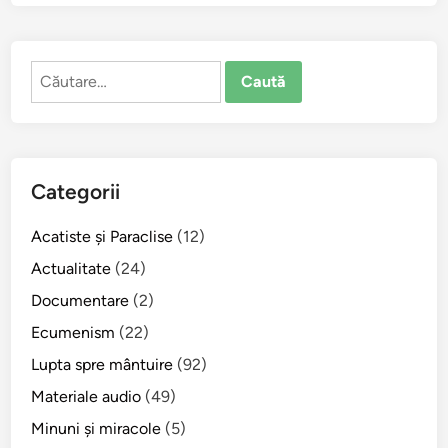
t
u
r
Caută
a
după:
a
p
o
s
Categorii
t
o
Acatiste şi Paraclise
(12)
l
i
Actualitate
(24)
c
Documentare
(2)
ă
Ecumenism
(22)
d
e
Lupta spre mântuire
(92)
D
Materiale audio
(49)
u
Minuni şi miracole
(5)
m