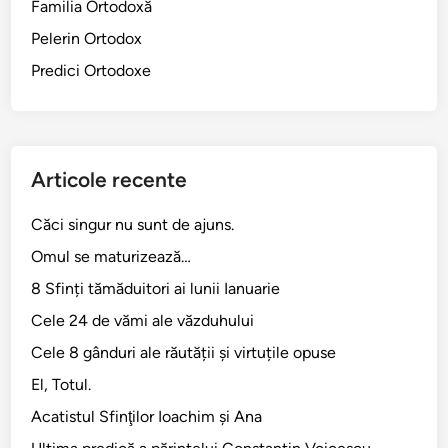
Familia Ortodoxă
o
Pelerin Ortodox
l
o
Predici Ortodoxe
s
e
n
i
Articole recente
3
:
Căci singur nu sunt de ajuns.
4
Omul se maturizează…
-
1
8 Sfinți tămăduitori ai lunii Ianuarie
1
Cele 24 de vămi ale văzduhului
Cele 8 gânduri ale răutății și virtuțile opuse
El, Totul.
Acatistul Sfinţilor Ioachim şi Ana