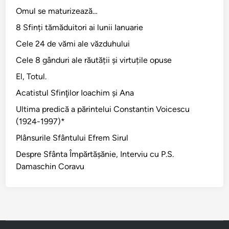
Omul se maturizează…
8 Sfinți tămăduitori ai lunii Ianuarie
Cele 24 de vămi ale văzduhului
Cele 8 gânduri ale răutății și virtuțile opuse
El, Totul.
Acatistul Sfinţilor Ioachim şi Ana
Ultima predică a părintelui Constantin Voicescu
(1924-1997)*
Plânsurile Sfântului Efrem Sirul
Despre Sfânta Împărtăşănie, Interviu cu P.S.
Damaschin Coravu