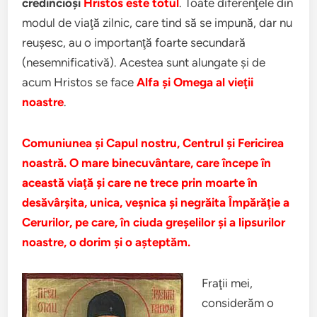
credincioşi
Hristos este totul
. Toate diferenţele din
modul de viaţă zilnic, care tind să se impună, dar nu
reuşesc, au o importanţă foarte secundară
(nesemnificativă). Acestea sunt alungate şi de
acum Hristos se face
Alfa şi Omega al vieţii
noastre
.
Comuniunea şi Capul nostru, Centrul şi Fericirea
noastră. O mare binecuvântare, care începe în
această viaţă şi care ne trece prin moarte în
desăvârşita, unica, veşnica şi negrăita Împărăţie a
Cerurilor, pe care, în ciuda greşelilor şi a lipsurilor
noastre, o dorim şi o aşteptăm.
Fraţii mei,
considerăm o