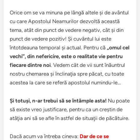
Orice om se va minuna pe lângă altele şi de avântul
cu care Apostolul Neamurilor dezvoltă această
tema, atât din punct de vedere negativ, cât şi din
punct de vedere pozitiv! Şi cuvântul lui este
întotdeauna temporal şi actual. Pentru că
„omul cel
vechi”, din nefericire, este o realitate vie pentru
fiecare dintre noi
. Vedem cât de vii sunt înăuntrul
nostru chemarea şi înclinaţia spre păcat, cu toate
acestea la care se referă apostolul numindu-le…
Şi totuşi, n-ar trebui să se întâmple asta!
Nu poate
să existe vreo justificare, pentru ca un creştin de
atâţia ani să se afle în astfel de situaţii de păcătuire.
Dacă acum va întreba cineva:
Dar de ce se