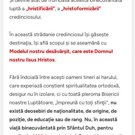
Şi devine atât de frumoasă această binecuvântată
luptă a
„hristificării”
, a
„hristoformizării”
credinciosului.
În această strădanie credinciosul îşi găseşte
destinaţia, îşi află scopul şi se aseamănă cu
Modelul nostru desăvârşit, care este Domnul
nostru Iisus Hristos
.
Fără îndoială între aceşti oameni tineri ai harului,
care experiază conştient spiritualitatea ortodoxă,
desigur nu în izolare, ci cu toată pleroma Bisericii
noastre Luptătoare, „împreună cu toţi sfinţii”,
nu
există deosebiri de naţionalitate, de origine, de
poziţie, de educaţie sau de rang
.
Nu, în această
viaţă binecuvântată prin Sfântul Duh, pentru