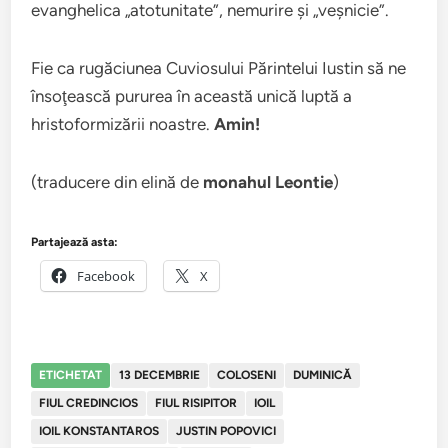
evanghelica „atotunitate”, nemurire şi „veşnicie”.
Fie ca rugăciunea Cuviosului Părintelui Iustin să ne
însoţească pururea în această unică luptă a
hristoformizării noastre.
Amin!
(traducere din elină de
monahul Leontie
)
Partajează asta:
Facebook
X
ETICHETAT
13 DECEMBRIE
COLOSENI
DUMINICĂ
FIUL CREDINCIOS
FIUL RISIPITOR
IOIL
IOIL KONSTANTAROS
JUSTIN POPOVICI