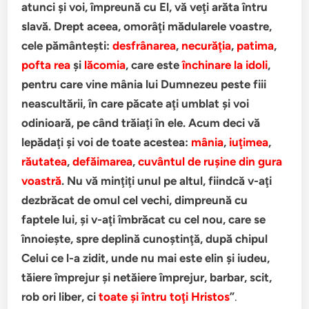
atunci şi voi, împreună cu El, vă veţi arăta întru
slavă. Drept aceea, omorâţi mădularele voastre,
cele pământeşti:
desfrânarea
,
necurăţia
,
patima
,
pofta rea
şi
lăcomia
, care este
închinare la idoli
,
pentru care vine mânia lui Dumnezeu peste fiii
neascultării, în care păcate aţi umblat şi voi
odinioară, pe când trăiaţi în ele. Acum deci vă
lepădaţi şi voi de toate acestea:
mânia
,
iuţimea
,
răutatea
,
defăimarea
,
cuvântul de ruşine din gura
voastră
. Nu vă minţiţi unul pe altul, fiindcă v-aţi
dezbrăcat de omul cel vechi, dimpreună cu
faptele lui, şi v-aţi îmbrăcat cu cel nou, care se
înnoieşte, spre deplină cunoştinţă, după chipul
Celui ce l-a zidit, unde nu mai este elin şi iudeu,
tăiere împrejur şi netăiere împrejur, barbar, scit,
rob ori liber, ci
toate şi întru toţi Hristos
”
.