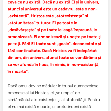
ceva ce nu există. Dacă nu există El şi în univers,
atunci şi universul este un cadavru, este o non-
„existenţă”. Hristos este „atotexistenţa” şi
„atotunitatea” tuturor. El pe toate le
„desăvârşeşte” şi pe toate le leagă împreună, le
armonizează. El armonizează şi uneşte pe toate şi
pe toţi. Fără El toate sunt „goale”, deconectate şi
fără continuitate. Dacă Hristos va fi îndepărtat
din om, din univers, atunci toate se vor dărâma şi
se vor afunda în haos, în nimic, în non-existenţă,
în moarte”
.
Dacă omul devine mădular în trupul dumnezeiesc-
omenesc al lui Hristos, el „se umple” de
simţământul atotexistenţei şi al atotunităţii. Pentru
el nu mai există moarte, ci pretutindeni există