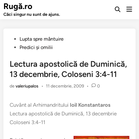
Sari
Rugă.ro
Men
la
Deschide
prin
Căci singur nu sunt de ajuns.
căutarea
conținut
Publicat
Lupta spre mântuire
în
Predici şi omilii
Lectura apostolică de Duminică,
13 decembrie, Coloseni 3:4-11
de
valeriupalos
•
11 decembrie, 2009
•
0
Cuvânt al Arhimandritului
Ioil Konstantaros
Lectura apostolică de Duminică, 13 decembrie
Coloseni 3:4-11