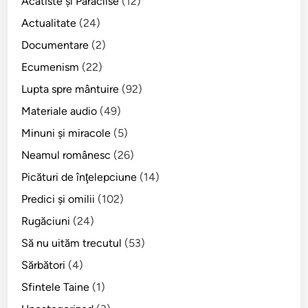
Acatiste şi Paraclise
(12)
Actualitate
(24)
Documentare
(2)
Ecumenism
(22)
Lupta spre mântuire
(92)
Materiale audio
(49)
Minuni şi miracole
(5)
Neamul românesc
(26)
Picături de înţelepciune
(14)
Predici şi omilii
(102)
Rugăciuni
(24)
Să nu uităm trecutul
(53)
Sărbători
(4)
Sfintele Taine
(1)