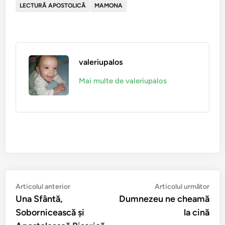
LECTURĂ APOSTOLICĂ
MAMONA
valeriupalos
Mai multe de valeriupalos
Navigare
Articolul
Arti
Articolul anterior
Articolul următor
anterior:
urmă
Una Sfântă,
Dumnezeu ne cheamă
în
Sobornicească şi
la cină
articole