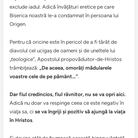
exclude iadul. Adică învăţături eretice pe care
Biserica noastră le-a condamnat în persoana lui
Origen.
Pentru că oricine este în pericol de a fi târât de
diavolul cel ucigaş de oameni şi de uneltele lui
„teologice”, Apostolul propovăduitor-de-Hristos
trâmbiţează:
„De aceea, omorâţi mădularele
voastre cele de pe pământ…”
.
Dar fiul credincios, fiul râvnitor, nu se va opri aici.
Adică nu doar va respinge ceea ce este negativ în
viaţa sa, ci
se va îngriji şi pozitiv să ajungă la viaţa
în Hristos
.