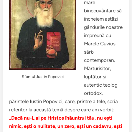
mare
binecuvântare să
încheiem astăzi
gândurile noastre
împreună cu
Marele Cuvios
sârb
contemporan,
Mărturisitor,
luptător şi
Sfantul Justin Popovici
autentic teolog
ortodox,
părintele Iustin Popovici, care, printre altele, scria
referitor la această temă despre care am vorbit:
„Dacă nu-L ai pe Hristos înăuntrul tău, nu eşti
nimic, eşti o nulitate, un zero, eşti un cadavru, eşti