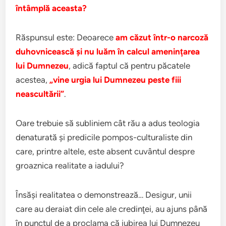
întâmplă aceasta?
Răspunsul este: Deoarece
am căzut într-o narcoză
duhovnicească şi nu luăm în calcul ameninţarea
lui Dumnezeu
, adică faptul că pentru păcatele
acestea,
„vine urgia lui Dumnezeu peste fiii
neascultării”
.
Oare trebuie să subliniem cât rău a adus teologia
denaturată şi predicile pompos-culturaliste din
care, printre altele, este absent cuvântul despre
groaznica realitate a iadului?
Însăşi realitatea o demonstrează… Desigur, unii
care au deraiat din cele ale credinţei, au ajuns până
în punctul de a proclama că iubirea lui Dumnezeu