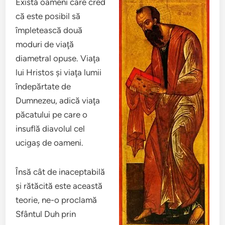
Există oameni care cred
că este posibil să
împletească două
moduri de viaţă
diametral opuse. Viaţa
lui Hristos şi viaţa lumii
îndepărtate de
Dumnezeu, adică viaţa
păcatului pe care o
insuflă diavolul cel
ucigaş de oameni.
Însă cât de inaceptabilă
şi rătăcită este această
teorie, ne-o proclamă
Sfântul Duh prin