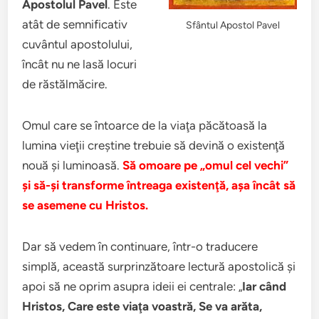
Apostolul Pavel
. Este
atât de semnificativ
Sfântul Apostol Pavel
cuvântul apostolului,
încât nu ne lasă locuri
de răstălmăcire.
Omul care se întoarce de la viaţa păcătoasă la
lumina vieţii creştine trebuie să devină o existenţă
nouă şi luminoasă.
Să omoare pe „omul cel vechi”
şi să-şi transforme întreaga existenţă, aşa încât să
se asemene cu Hristos.
Dar să vedem în continuare, într-o traducere
simplă, această surprinzătoare lectură apostolică şi
apoi să ne oprim asupra ideii ei centrale: „
Iar când
Hristos, Care este viaţa voastră, Se va arăta,