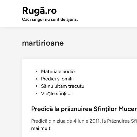
Sari
Rugă.ro
la
conținut
Căci singur nu sunt de ajuns.
martirioane
P
Materiale audio
u
Predici şi omilii
b
Să nu uităm trecutul
l
Vieţile sfinţilor
i
c
Predică la prăznuirea Sfinților Mucen
a
Predică din ziua de 4 iunie 2011, la Prăznuirea Sf
t
mai mult
î