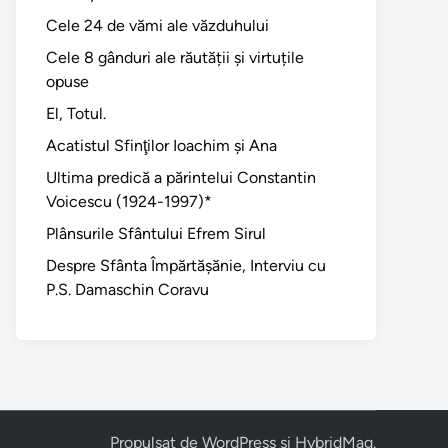
Cele 24 de vămi ale văzduhului
Cele 8 gânduri ale răutății și virtuțile
opuse
El, Totul.
Acatistul Sfinţilor Ioachim şi Ana
Ultima predică a părintelui Constantin
Voicescu (1924-1997)*
Plânsurile Sfântului Efrem Sirul
Despre Sfânta Împărtăşănie, Interviu cu
P.S. Damaschin Coravu
Propulsat de
WordPress
și
HybridMag
.