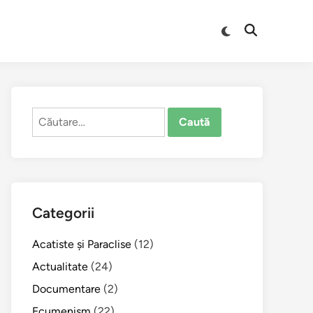
Comută
Deschide
la
căutarea
modul
întunecat
Caută
după:
Categorii
Acatiste şi Paraclise
(12)
Actualitate
(24)
Documentare
(2)
Ecumenism
(22)