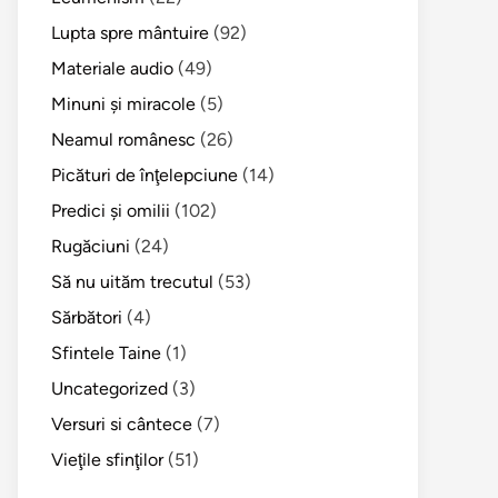
Lupta spre mântuire
(92)
Materiale audio
(49)
Minuni şi miracole
(5)
Neamul românesc
(26)
Picături de înţelepciune
(14)
Predici şi omilii
(102)
Rugăciuni
(24)
Să nu uităm trecutul
(53)
Sărbători
(4)
Sfintele Taine
(1)
Uncategorized
(3)
Versuri si cântece
(7)
Vieţile sfinţilor
(51)