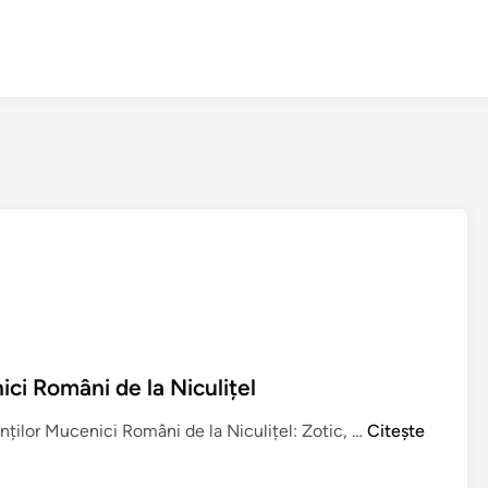
ici Români de la Niculițel
P
inților Mucenici Români de la Niculițel: Zotic, …
Citește
r
e