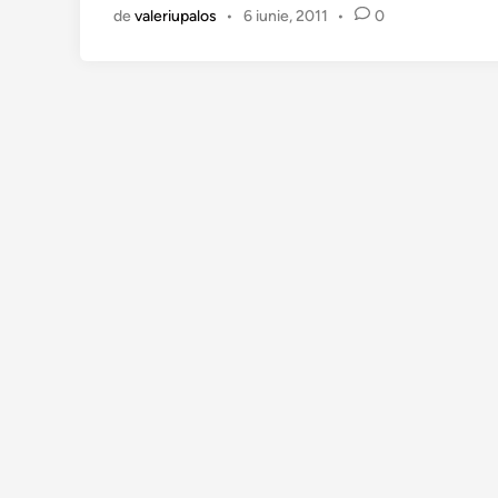
n
de
valeriupalos
•
6 iunie, 2011
•
0