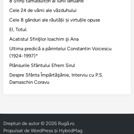
8 Sfinți tămăduitori ai lunii Ianuarie
Cele 24 de vămi ale văzduhului
Cele 8 gânduri ale răutății și virtuțile opuse
El, Totul.
Acatistul Sfinţilor Ioachim şi Ana
Ultima predică a părintelui Constantin Voicescu
(1924-1997)*
Plânsurile Sfântului Efrem Sirul
Despre Sfânta Împărtăşănie, Interviu cu P.S.
Damaschin Coravu
Drepturi de autor © 2026
Rugă.ro
.
Propulsat de
WordPress
și
HybridMag
.