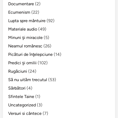
l
Documentare
(2)
l
o
,
Ecumenism
(22)
r
X
M
Lupta spre mântuire
(92)
i
ă
Materiale audio
(49)
s
r
t
Minuni şi miracole
(5)
t
E
u
Neamul românesc
(26)
p
r
Picături de înţelepciune
(14)
i
i
s
Predici şi omilii
(102)
s
c
i
Rugăciuni
(24)
o
t
Să nu uităm trecutul
(53)
p
o
u
Sărbători
(4)
r
l
i
Sfintele Taine
(1)
ş
R
Uncategorized
(3)
i
o
I
Versuri si cântece
(7)
m