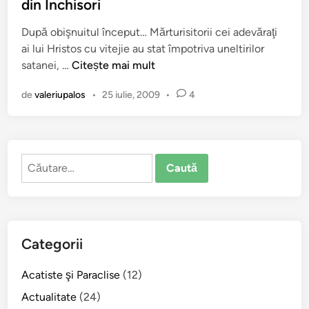
i
din Închisori
a
c
v
După obişnuitul început… Mărturisitorii cei adevăraţi
a
r
ai lui Hristos cu vitejie au stat împotriva uneltirilor
t
e
A
satanei, …
Citește mai mult
î
n
c
n
t
de
valeriupalos
•
25 iulie, 2009
•
4
a
i
t
e
i
A
s
r
Caută
t
h
după:
u
i
l
d
S
i
f
a
Categorii
i
c
n
o
Acatiste şi Paraclise
(12)
ţ
n
i
Actualitate
(24)
u