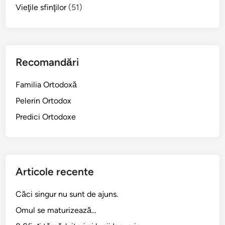
p
â
Vieţile sfinţilor
(51)
o
n
l
i
i
d
t
i
Recomandări
n
Î
Familia Ortodoxă
n
Pelerin Ortodox
c
h
Predici Ortodoxe
i
s
o
r
Articole recente
i
Căci singur nu sunt de ajuns.
Omul se maturizează…