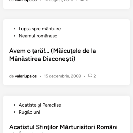
p
e
ş
t
P
Lupta spre mântuire
e
u
Neamul românesc
l
b
a
l
Avem o ţară!… (Măicuţele de la
f
i
Mânăstirea Diaconeşti)
o
c
c
a
:
de
valeriupalos
•
15 decembrie, 2009
•
2
t
S
î
f
n
i
n
P
Acatiste şi Paraclise
ţ
u
Rugăciuni
i
b
i
l
Acatistul Sfinţilor Mărturisitori Români
L