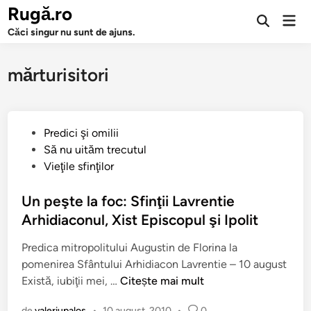
Sari
Rugă.ro
Men
la
Deschide
prin
Căci singur nu sunt de ajuns.
căutarea
conținut
mărturisitori
P
Predici şi omilii
u
Să nu uităm trecutul
b
Vieţile sfinţilor
l
i
Un peşte la foc: Sfinţii Lavrentie
c
Arhidiaconul, Xist Episcopul şi Ipolit
a
Predica mitropolitului Augustin de Florina la
t
pomenirea Sfântului Arhidiacon Lavrentie – 10 august
î
U
Există, iubiţii mei, …
Citește mai mult
n
n
de
valeriupalos
•
10 august, 2010
•
0