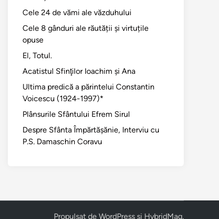
Cele 24 de vămi ale văzduhului
Cele 8 gânduri ale răutății și virtuțile
opuse
El, Totul.
Acatistul Sfinţilor Ioachim şi Ana
Ultima predică a părintelui Constantin
Voicescu (1924-1997)*
Plânsurile Sfântului Efrem Sirul
Despre Sfânta Împărtăşănie, Interviu cu
P.S. Damaschin Coravu
Propulsat de
WordPress
și
HybridMag
.