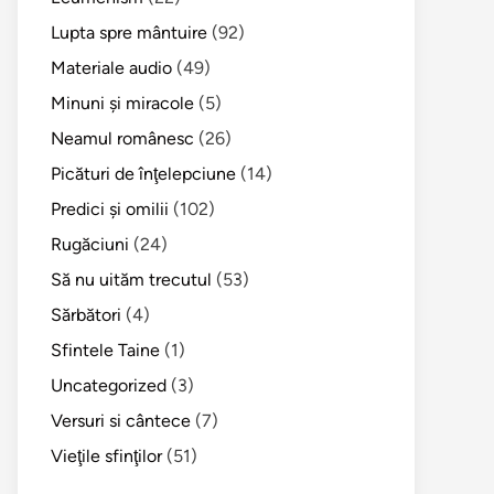
Lupta spre mântuire
(92)
Materiale audio
(49)
Minuni şi miracole
(5)
Neamul românesc
(26)
Picături de înţelepciune
(14)
Predici şi omilii
(102)
Rugăciuni
(24)
Să nu uităm trecutul
(53)
Sărbători
(4)
Sfintele Taine
(1)
Uncategorized
(3)
Versuri si cântece
(7)
Vieţile sfinţilor
(51)