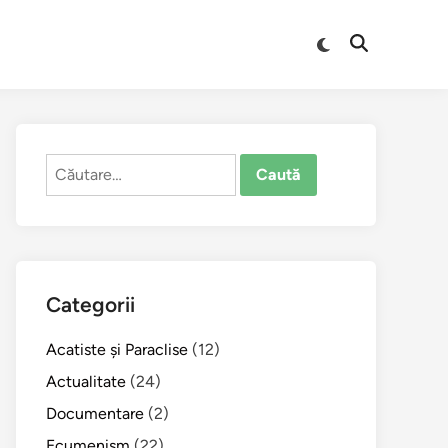
Comută
Deschide
la
căutarea
modul
întunecat
Caută
după:
Categorii
Acatiste şi Paraclise
(12)
Actualitate
(24)
Documentare
(2)
Ecumenism
(22)