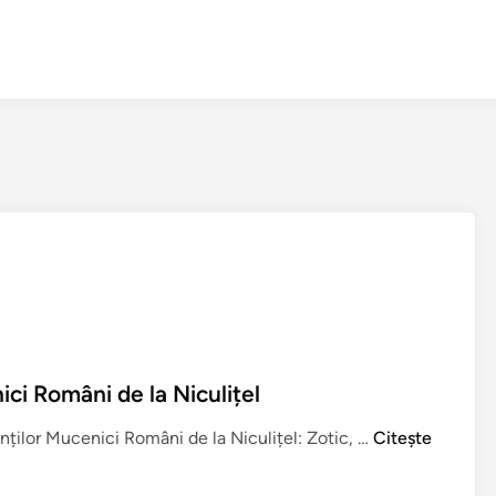
ici Români de la Niculițel
P
inților Mucenici Români de la Niculițel: Zotic, …
Citește
r
e