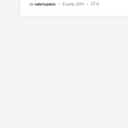
n
de
valeriupalos
•
6 iunie, 2011
•
0