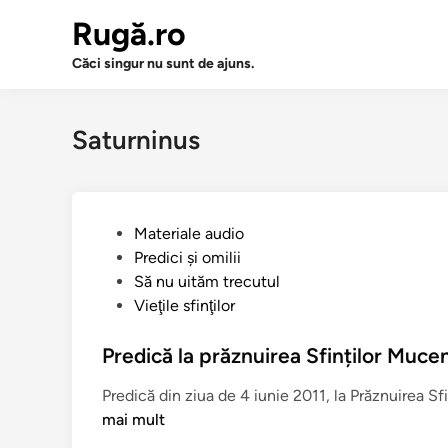
Sari
Rugă.ro
la
conținut
Căci singur nu sunt de ajuns.
Saturninus
P
Materiale audio
u
Predici şi omilii
b
Să nu uităm trecutul
l
Vieţile sfinţilor
i
c
Predică la prăznuirea Sfinților Mucen
a
Predică din ziua de 4 iunie 2011, la Prăznuirea Sf
t
mai mult
î