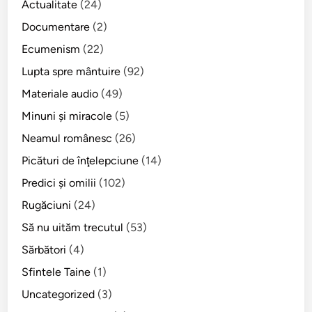
i
Actualitate
(24)
i
m
R
Documentare
(2)
u
o
Ecumenism
(22)
c
m
e
Lupta spre mântuire
(92)
â
n
n
Materiale audio
(49)
i
i
Minuni şi miracole
(5)
c
d
V
Neamul românesc
(26)
i
a
n
Picături de înţelepciune
(14)
l
Î
Predici şi omilii
(102)
e
n
r
Rugăciuni
(24)
c
i
h
Să nu uităm trecutul
(53)
u
i
Sărbători
(4)
G
s
a
Sfintele Taine
(1)
o
f
r
Uncategorized
(3)
e
i