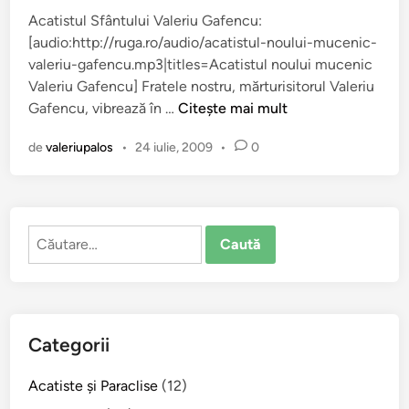
c
i
Acatistul Sfântului Valeriu Gafencu:
a
n
[audio:http://ruga.ro/audio/acatistul-noului-mucenic-
t
ţ
valeriu-gafencu.mp3|titles=Acatistul noului mucenic
î
i
Valeriu Gafencu] Fratele nostru, mărturisitorul Valeriu
n
l
A
Gafencu, vibrează în …
Citește mai mult
o
c
r
de
valeriupalos
•
24 iulie, 2009
•
0
a
M
t
ă
i
r
s
t
Caută
t
u
după:
u
r
l
i
n
s
o
i
Categorii
u
t
l
o
Acatiste şi Paraclise
(12)
u
r