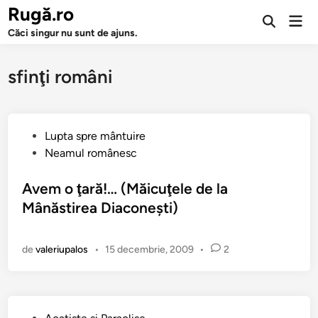
Sari
Rugă.ro
Men
la
Deschide
prin
Căci singur nu sunt de ajuns.
căutarea
conținut
sfinţi români
P
Lupta spre mântuire
u
Neamul românesc
b
l
Avem o ţară!… (Măicuţele de la
i
Mânăstirea Diaconeşti)
c
a
de
valeriupalos
•
15 decembrie, 2009
•
2
t
î
n
P