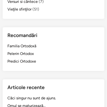
Versuri si cântece
(7)
n
c
Vieţile sfinţilor
(51)
u
,
S
f
Recomandări
â
n
Familia Ortodoxă
t
Pelerin Ortodox
u
l
Predici Ortodoxe
Î
n
c
h
Articole recente
i
s
Căci singur nu sunt de ajuns.
o
Omul se maturizează…
r