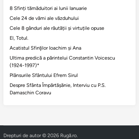
i
8 Sfinți tămăduitori ai lunii Ianuarie
l
Cele 24 de vămi ale văzduhului
o
Cele 8 gânduri ale răutății și virtuțile opuse
r
El, Totul.
Acatistul Sfinţilor Ioachim şi Ana
Ultima predică a părintelui Constantin Voicescu
(1924-1997)*
Plânsurile Sfântului Efrem Sirul
Despre Sfânta Împărtăşănie, Interviu cu P.S.
Damaschin Coravu
Drepturi de autor © 2026
Rugă.ro
.