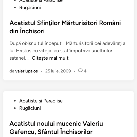
Acatiste şi Paraclise
u
Rugăciuni
b
l
Acatistul Sfinţilor Mărturisitori Români
i
din Închisori
c
După obişnuitul început… Mărturisitorii cei adevăraţi ai
a
lui Hristos cu vitejie au stat împotriva uneltirilor
t
A
satanei, …
Citește mai mult
î
c
n
de
valeriupalos
•
25 iulie, 2009
•
4
a
t
i
s
P
Acatiste şi Paraclise
t
u
Rugăciuni
u
b
l
l
Acatistul noului mucenic Valeriu
S
i
Gafencu, Sfântul Închisorilor
f