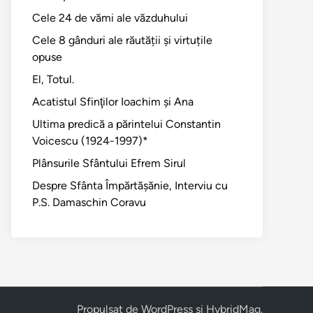
Cele 24 de vămi ale văzduhului
Cele 8 gânduri ale răutății și virtuțile
opuse
El, Totul.
Acatistul Sfinţilor Ioachim şi Ana
Ultima predică a părintelui Constantin
Voicescu (1924-1997)*
Plânsurile Sfântului Efrem Sirul
Despre Sfânta Împărtăşănie, Interviu cu
P.S. Damaschin Coravu
Propulsat de
WordPress
și
HybridMag
.