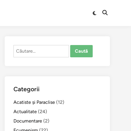
Comută
Deschide
la
căutarea
modul
întunecat
Caută
după:
Categorii
Acatiste şi Paraclise
(12)
Actualitate
(24)
Documentare
(2)
Ecumenism
(22)