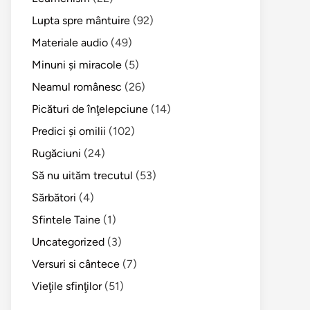
Lupta spre mântuire
(92)
Materiale audio
(49)
Minuni şi miracole
(5)
Neamul românesc
(26)
Picături de înţelepciune
(14)
Predici şi omilii
(102)
Rugăciuni
(24)
Să nu uităm trecutul
(53)
Sărbători
(4)
Sfintele Taine
(1)
Uncategorized
(3)
Versuri si cântece
(7)
Vieţile sfinţilor
(51)