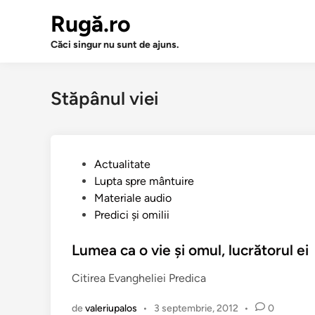
Sari
Rugă.ro
la
conținut
Căci singur nu sunt de ajuns.
Stăpânul viei
P
Actualitate
u
Lupta spre mântuire
b
Materiale audio
l
Predici şi omilii
i
c
Lumea ca o vie şi omul, lucrătorul ei
a
Citirea Evangheliei Predica
t
î
de
valeriupalos
•
3 septembrie, 2012
•
0