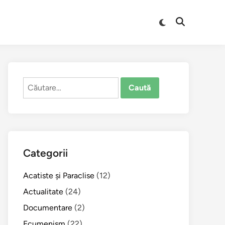
Comută
Deschide
la
căutarea
modul
întunecat
Caută
după:
Categorii
Acatiste şi Paraclise
(12)
Actualitate
(24)
Documentare
(2)
Ecumenism
(22)