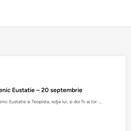
cenic Eustatie – 20 septembrie
V
ustatie si Teopista, soţia lui, şi doi fii ai lor: …
i
a
ţ
a