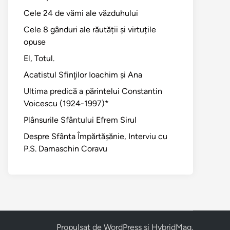
Cele 24 de vămi ale văzduhului
Cele 8 gânduri ale răutății și virtuțile
opuse
El, Totul.
Acatistul Sfinţilor Ioachim şi Ana
Ultima predică a părintelui Constantin
Voicescu (1924-1997)*
Plânsurile Sfântului Efrem Sirul
Despre Sfânta Împărtăşănie, Interviu cu
P.S. Damaschin Coravu
Propulsat de
WordPress
și
HybridMag
.