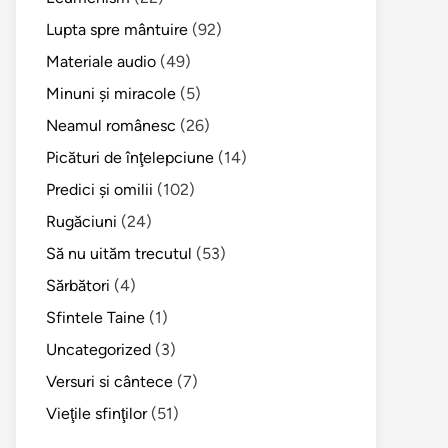
Lupta spre mântuire
(92)
Materiale audio
(49)
Minuni şi miracole
(5)
Neamul românesc
(26)
Picături de înţelepciune
(14)
Predici şi omilii
(102)
Rugăciuni
(24)
Să nu uităm trecutul
(53)
Sărbători
(4)
Sfintele Taine
(1)
Uncategorized
(3)
Versuri si cântece
(7)
Vieţile sfinţilor
(51)