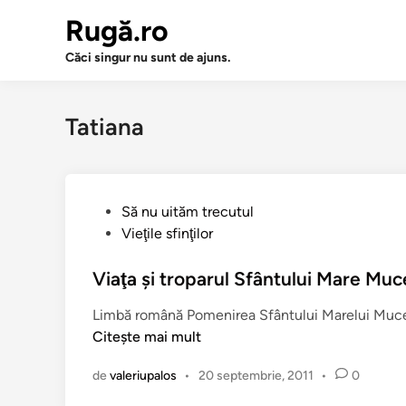
Sari
Rugă.ro
la
conținut
Căci singur nu sunt de ajuns.
Tatiana
P
Să nu uităm trecutul
u
Vieţile sfinţilor
b
l
Viaţa şi troparul Sfântului Mare Mu
i
Limbă română Pomenirea Sfântului Marelui Mucenic E
c
Citește mai mult
a
t
de
valeriupalos
•
20 septembrie, 2011
•
0
î