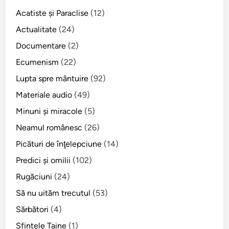
u
Acatiste şi Paraclise
(12)
n
t
Actualitate
(24)
d
Documentare
(2)
e
Ecumenism
(22)
a
j
Lupta spre mântuire
(92)
u
Materiale audio
(49)
n
Minuni şi miracole
(5)
s
.
Neamul românesc
(26)
Picături de înţelepciune
(14)
Predici şi omilii
(102)
Rugăciuni
(24)
Să nu uităm trecutul
(53)
Sărbători
(4)
Sfintele Taine
(1)