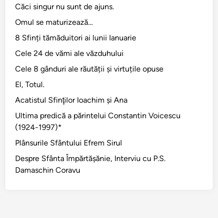
Căci singur nu sunt de ajuns.
Omul se maturizează…
8 Sfinți tămăduitori ai lunii Ianuarie
Cele 24 de vămi ale văzduhului
Cele 8 gânduri ale răutății și virtuțile opuse
El, Totul.
Acatistul Sfinţilor Ioachim şi Ana
Ultima predică a părintelui Constantin Voicescu
(1924-1997)*
Plânsurile Sfântului Efrem Sirul
Despre Sfânta Împărtăşănie, Interviu cu P.S.
Damaschin Coravu