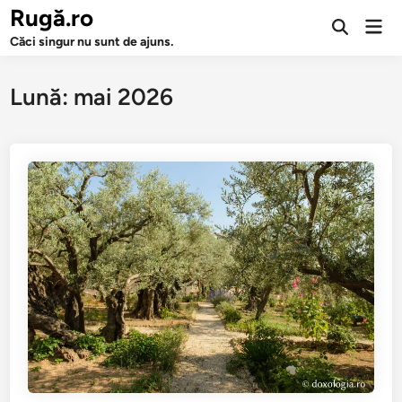
Sari
Rugă.ro
Men
la
Deschide
prin
Căci singur nu sunt de ajuns.
căutarea
conținut
Lună:
mai 2026