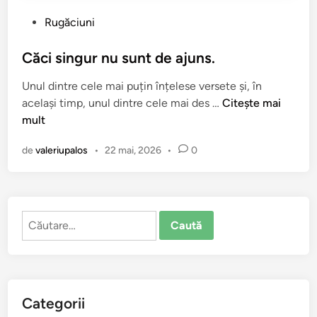
P
Rugăciuni
u
b
Căci singur nu sunt de ajuns.
l
Unul dintre cele mai puțin înțelese versete și, în
i
C
același timp, unul dintre cele mai des …
Citește mai
c
ă
mult
a
c
t
de
valeriupalos
•
22 mai, 2026
•
0
i
î
s
n
i
n
Caută
g
după:
u
r
n
u
Categorii
s