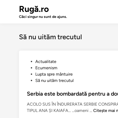
Sari
Rugă.ro
la
conținut
Căci singur nu sunt de ajuns.
Să nu uităm trecutul
P
Actualitate
u
Ecumenism
b
Lupta spre mântuire
l
Să nu uităm trecutul
i
c
Serbia este bombardată pentru a do
a
ACOLO SUS ÎN ÎNDURERATA SERBIE CONSPIRA
t
S
TIPUL ANA ŞI KAIAFA… …oameni …
Citește mai 
î
e