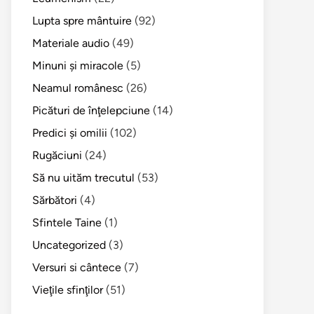
Lupta spre mântuire
(92)
Materiale audio
(49)
Minuni şi miracole
(5)
Neamul românesc
(26)
Picături de înţelepciune
(14)
Predici şi omilii
(102)
Rugăciuni
(24)
Să nu uităm trecutul
(53)
Sărbători
(4)
Sfintele Taine
(1)
Uncategorized
(3)
Versuri si cântece
(7)
Vieţile sfinţilor
(51)