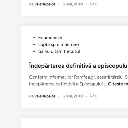
n
de
valeriupalos
•
6 mai, 2010
•
0
r
b
i
a
e
P
Ecumenism
s
u
Lupta spre mântuire
t
b
Să nu uităm trecutul
e
l
b
i
Îndepărtarea definitivă a episcopulu
o
c
m
Conform informaţiilor Romfea.gr, aseară târziu, Sin
a
b
Î
îndepărtarea definitivă a Episcopului …
Citește m
t
a
n
î
r
de
valeriupalos
•
6 mai, 2010
•
0
d
n
d
e
a
p
t
ă
ă
r