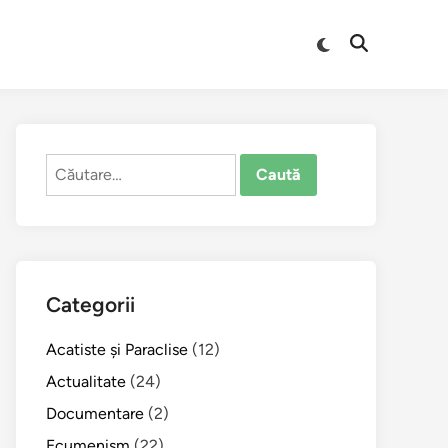
Comută
Deschide
la
căutarea
modul
întunecat
Caută
după:
Categorii
Acatiste şi Paraclise
(12)
Actualitate
(24)
Documentare
(2)
Ecumenism
(22)