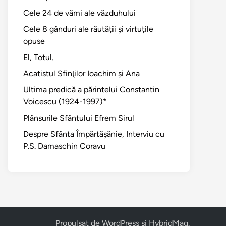
Cele 24 de vămi ale văzduhului
Cele 8 gânduri ale răutății și virtuțile
opuse
El, Totul.
Acatistul Sfinţilor Ioachim şi Ana
Ultima predică a părintelui Constantin
Voicescu (1924-1997)*
Plânsurile Sfântului Efrem Sirul
Despre Sfânta Împărtăşănie, Interviu cu
P.S. Damaschin Coravu
Propulsat de
WordPress
și
HybridMag
.