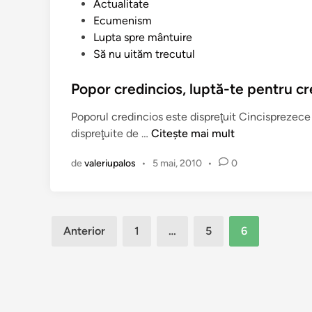
p
P
Actualitate
t
e
u
Ecumenism
a
n
b
Lupta spre mântuire
r
t
l
Să nu uităm trecutul
e
r
i
a
u
c
Popor credincios, luptă-te pentru cr
d
a
a
e
Poporul credincios este dispreţuit Cincisprezece 
d
t
f
P
dispreţuite de …
Citește mai mult
o
î
i
o
u
n
n
de
valeriupalos
•
5 mai, 2010
•
0
p
a
i
o
o
t
r
a
i
c
r
Paginație
v
Anterior
1
…
5
6
r
ă
ă
articole
e
!
a
d
e
i
p
n
i