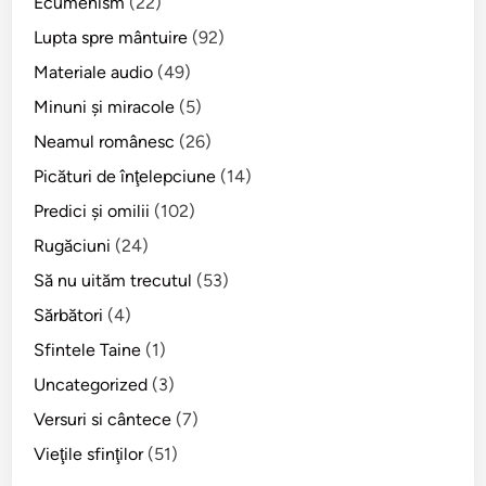
Ecumenism
(22)
Lupta spre mântuire
(92)
Materiale audio
(49)
Minuni şi miracole
(5)
Neamul românesc
(26)
Picături de înţelepciune
(14)
Predici şi omilii
(102)
Rugăciuni
(24)
Să nu uităm trecutul
(53)
Sărbători
(4)
Sfintele Taine
(1)
Uncategorized
(3)
Versuri si cântece
(7)
Vieţile sfinţilor
(51)