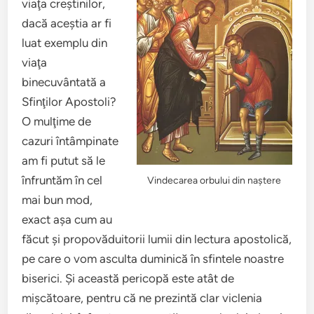
viaţa creştinilor,
dacă aceştia ar fi
luat exemplu din
viaţa
binecuvântată a
Sfinţilor Apostoli?
O mulţime de
cazuri întâmpinate
am fi putut să le
înfruntăm în cel
Vindecarea orbului din naştere
mai bun mod,
exact aşa cum au
făcut şi propovăduitorii lumii din lectura apostolică,
pe care o vom asculta duminică în sfintele noastre
biserici. Şi această pericopă este atât de
mişcătoare, pentru că ne prezintă clar viclenia