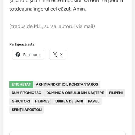
şi juridic şi din fire este imposibil să domine pentru
totdeauna îngerul cel căzut. Amin.
(tradus de M.L, sursa: autorul via mail)
Partajează asta:
Facebook
X
ETICHETAT
ARHIMANDRIT IOIL KONSTANTAROS
DUH PITONICESC
DUMINICA ORBULUI DIN NAŞTERE
FILIPENI
GHICITORI
HERMES
IUBIREA DE BANI
PAVEL
SFINŢII APOSTOLI