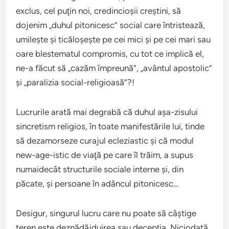
exclus, cel puţin noi, credincioşii creştini, să
dojenim „duhul pitonicesc” social care întristează,
umileşte şi ticăloşeşte pe cei mici şi pe cei mari sau
oare blestematul compromis, cu tot ce implică el,
ne-a făcut să „cazăm împreună”, „avântul apostolic”
şi „paralizia social-religioasă”?!
Lucrurile arată mai degrabă că duhul aşa-zisului
sincretism religios, în toate manifestările lui, tinde
să dezamorseze curajul ecleziastic şi că modul
new-age-istic de viaţă pe care îl trăim, a supus
numaidecât structurile sociale interne şi, din
păcate, şi persoane în adâncul pitonicesc…
Desigur, singurul lucru care nu poate să câştige
teren este deznădăjduirea sau decepţia. Niciodată