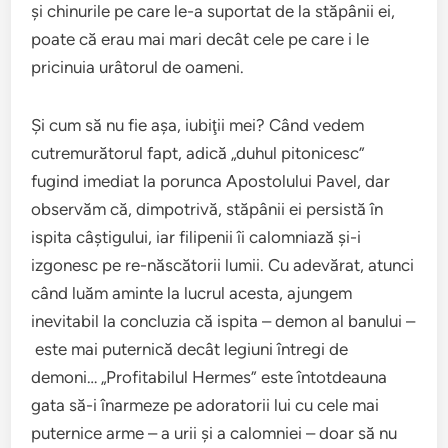
şi chinurile pe care le-a suportat de la stăpânii ei,
poate că erau mai mari decât cele pe care i le
pricinuia urâtorul de oameni.
Şi cum să nu fie aşa, iubiţii mei? Când vedem
cutremurătorul fapt, adică „duhul pitonicesc”
fugind imediat la porunca Apostolului Pavel, dar
observăm că, dimpotrivă, stăpânii ei persistă în
ispita câştigului, iar filipenii îi calomniază şi-i
izgonesc pe re-născătorii lumii. Cu adevărat, atunci
când luăm aminte la lucrul acesta, ajungem
inevitabil la concluzia că ispita – demon al banului –
este mai puternică decât legiuni întregi de
demoni… „Profitabilul Hermes” este întotdeauna
gata să-i înarmeze pe adoratorii lui cu cele mai
puternice arme – a urii şi a calomniei – doar să nu