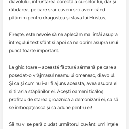
diavolului, înfruntarea corectă a curselor lui, dar şi
răbdarea, pe care s-ar cuveni s-o avem când
pătimim pentru dragostea şi slava lui Hristos.
Fireşte, este nevoie să ne aplecăm mai întâi asupra
întregului text sfânt şi apoi să ne oprim asupra unui
punct foarte important.
La ghicitoare – această făptură sărmană pe care a
posedat-o vrăjmaşul neamului omenesc, diavolul.
Şi ca şi cum nu i-ar fi ajuns aceasta, avea asupra ei
şi tirania stăpânilor ei. Aceşti oameni ticăloşi
profitau de starea groaznică a demonizării ei, ca să
se îmbogăţească şi să adune pentru ei!
Să nu vi se pară ciudat următorul cuvânt: umilinţele