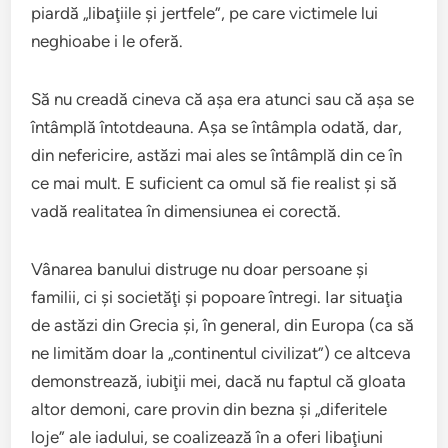
piardă „libaţiile şi jertfele”, pe care victimele lui
neghioabe i le oferă.
Să nu creadă cineva că aşa era atunci sau că aşa se
întâmplă întotdeauna. Aşa se întâmpla odată, dar,
din nefericire, astăzi mai ales se întâmplă din ce în
ce mai mult. E suficient ca omul să fie realist şi să
vadă realitatea în dimensiunea ei corectă.
Vânarea banului distruge nu doar persoane şi
familii, ci şi societăţi şi popoare întregi. Iar situaţia
de astăzi din Grecia şi, în general, din Europa (ca să
ne limităm doar la „continentul civilizat”) ce altceva
demonstrează, iubiţii mei, dacă nu faptul că gloata
altor demoni, care provin din bezna şi „diferitele
loje” ale iadului, se coalizează în a oferi libaţiuni