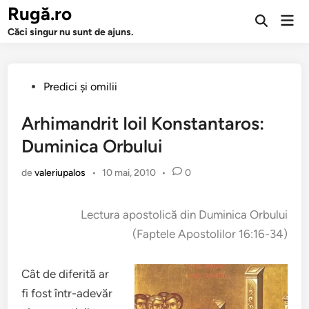
Sari
Rugă.ro
Men
la
Deschide
prin
Căci singur nu sunt de ajuns.
căutarea
conținut
Publicat
Predici şi omilii
în
Arhimandrit Ioil Konstantaros:
Duminica Orbului
de
valeriupalos
•
10 mai, 2010
•
0
Lectura apostolică din Duminica Orbului
(Faptele Apostolilor 16:16-34)
Cât de diferită ar
fi fost într-adevăr