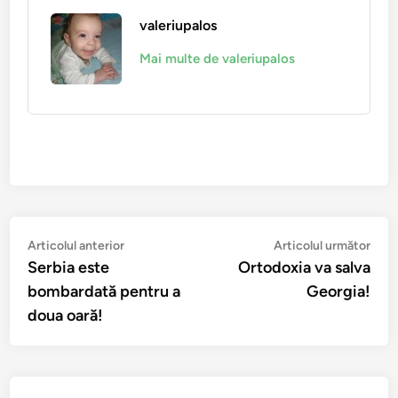
valeriupalos
Mai multe de valeriupalos
Navigare
Articolul
Arti
Articolul anterior
Articolul următor
anterior:
urmă
Serbia este
Ortodoxia va salva
în
bombardată pentru a
Georgia!
articole
doua oară!