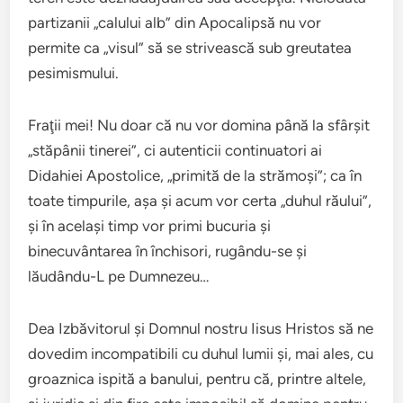
partizanii „calului alb” din Apocalipsă nu vor
permite ca „visul” să se strivească sub greutatea
pesimismului.
Fraţii mei! Nu doar că nu vor domina până la sfârşit
„stăpânii tinerei”, ci autenticii continuatori ai
Didahiei Apostolice, „primită de la strămoşi”; ca în
toate timpurile, aşa şi acum vor certa „duhul răului”,
şi în acelaşi timp vor primi bucuria şi
binecuvântarea în închisori, rugându-se şi
lăudându-L pe Dumnezeu…
Dea Izbăvitorul şi Domnul nostru Iisus Hristos să ne
dovedim incompatibili cu duhul lumii şi, mai ales, cu
groaznica ispită a banului, pentru că, printre altele,