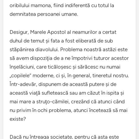
oribilului mamona, fiind indiferentă cu totul la
demnitatea persoanei umane.
Desigur, Marele Apostol al neamurilor a certat
duhul de temut şi fata a fost eliberată de sub
stăpânirea diavolului. Problema noastră astăzi este
să avem dispoziţia de a ne împotrivi tuturor acestor
înşelăciuni, care ticăloşesc şi sărăcesc nu numai
„copilele” moderne, ci şi, în general, tineretul nostru.
Într-adevăr, dispunem de această putere şi de
această viaţă sufletească sau am căzut în ispita şi
mai mare a struţo-cămilei, crezând că atunci când
nu privim în ochi problema, atunci încetează să mai
existe?
Dacă nu întreaga societate, pentru că asta este