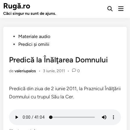
Sari
Rugă.ro
Men
la
Deschide
prin
Căci singur nu sunt de ajuns.
căutarea
conținut
Publicat
Materiale audio
în
Predici şi omilii
Predică la Înălţarea Domnului
de
valeriupalos
•
3 iunie, 2011
•
0
Predică din ziua de 2 iunie 2011, la Praznicul Înălţării
Domnului cu trupul Său la Cer.