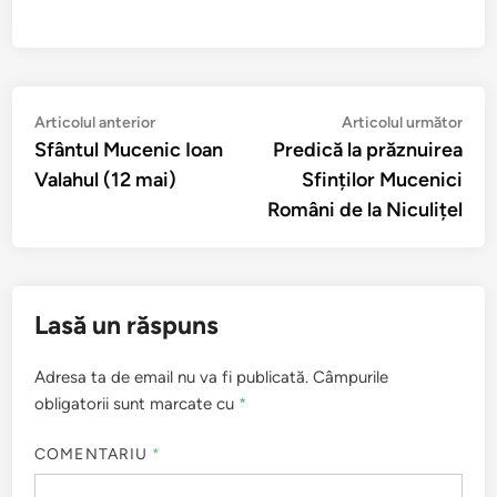
Navigare
Articolul
Arti
Articolul anterior
Articolul următor
anterior:
urmă
Sfântul Mucenic Ioan
Predică la prăznuirea
în
Valahul (12 mai)
Sfinților Mucenici
articole
Români de la Niculițel
Lasă un răspuns
Adresa ta de email nu va fi publicată.
Câmpurile
obligatorii sunt marcate cu
*
COMENTARIU
*