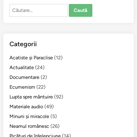
Caută
după:
Categorii
Acatiste şi Paraclise
(12)
Actualitate
(24)
Documentare
(2)
Ecumenism
(22)
Lupta spre mântuire
(92)
Materiale audio
(49)
Minuni şi miracole
(5)
Neamul românesc
(26)
Picături de înţelepciune
(14)