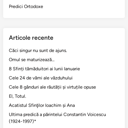
Predici Ortodoxe
Articole recente
Căci singur nu sunt de ajuns.
Omul se maturizează…
8 Sfinți tămăduitori ai lunii Ianuarie
Cele 24 de vămi ale văzduhului
Cele 8 gânduri ale răutății și virtuțile opuse
El, Totul.
Acatistul Sfinţilor Ioachim şi Ana
Ultima predică a părintelui Constantin Voicescu
(1924-1997)*