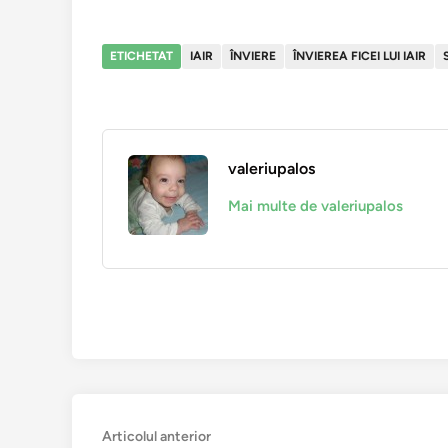
ETICHETAT
IAIR
ÎNVIERE
ÎNVIEREA FICEI LUI IAIR
valeriupalos
Mai multe de valeriupalos
Navigare
Articolul
Articolul anterior