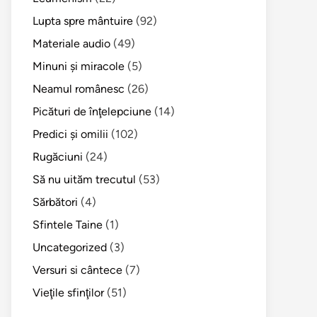
Lupta spre mântuire
(92)
Materiale audio
(49)
Minuni şi miracole
(5)
Neamul românesc
(26)
Picături de înţelepciune
(14)
Predici şi omilii
(102)
Rugăciuni
(24)
Să nu uităm trecutul
(53)
Sărbători
(4)
Sfintele Taine
(1)
Uncategorized
(3)
Versuri si cântece
(7)
Vieţile sfinţilor
(51)