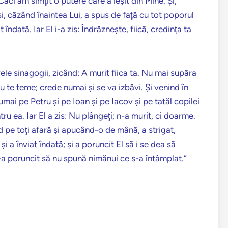
Căci am simţit o putere care a ieşit din Mine. Şi,
, căzând înaintea Lui, a spus de faţă cu tot poporul
îndată. Iar El i-a zis: Îndrăzneşte, fiică, credinţa ta
ele sinagogii, zicând: A murit fiica ta. Nu mai supăra
Nu te teme; crede numai şi se va izbăvi. Şi venind în
umai pe Petru şi pe Ioan şi pe Iacov şi pe tatăl copilei
ru ea. Iar El a zis: Nu plângeţi; n-a murit, ci doarme.
nd pe toţi afară şi apucând-o de mână, a strigat,
şi a înviat îndată; şi a poruncit El să i se dea să
le-a poruncit să nu spună nimănui ce s-a întâmplat.”