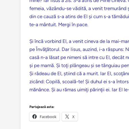
mine? Iar Iisus a zis: S-a atins de Mine cineva. 
femeia, văzându-se vădită, a venit tremurând şi
din ce cauză s-a atins de El şi cum s-a tămăduit 
te-a mântuit. Mergi în pace.
Şi încă vorbind El, a venit cineva de la mai-mar
pe Învăţătorul. Dar Iisus, auzind, i-a răspuns: 
casă n-a lăsat pe nimeni să intre cu El, decât n
şi pe mamă. Şi toţi plângeau şi se tânguiau pent
Şi râdeau de El, ştiind că a murit. Iar El, scoţâ
zicând: Copilă, scoală-te! Şi duhul ei s-a întors 
mănânce. Şi au rămas uimiţi părinţii ei. Iar El 
Partajează asta:
Facebook
X