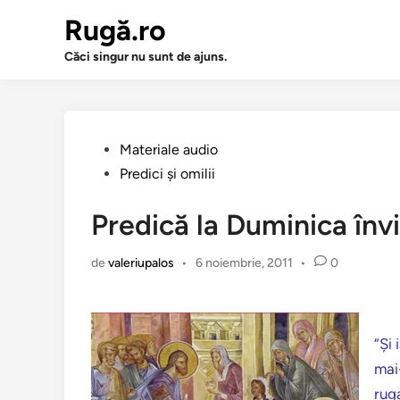
Sari
Rugă.ro
la
conținut
Căci singur nu sunt de ajuns.
Publicat
Materiale audio
în
Predici şi omilii
Predică la Duminica învier
de
valeriupalos
•
6 noiembrie, 2011
•
0
”Şi 
mai-
ruga