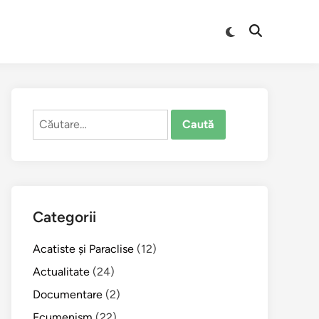
Comută
Deschide
la
căutarea
modul
întunecat
Caută
după:
Categorii
Acatiste şi Paraclise
(12)
Actualitate
(24)
Documentare
(2)
Ecumenism
(22)