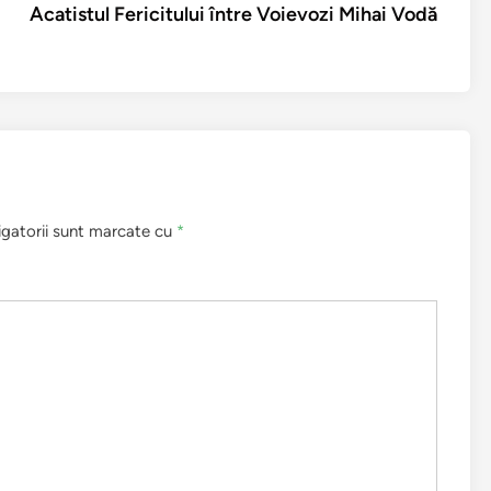
următo
Acatistul Fericitului între Voievozi Mihai Vodă
igatorii sunt marcate cu
*