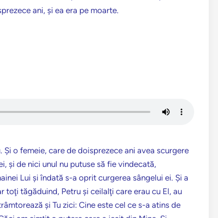
sprezece ani, şi ea era pe moarte.
u. Şi o femeie, care de doisprezece ani avea scurgere
i, şi de nici unul nu putuse să fie vindecată,
inei Lui şi îndată s-a oprit curgerea sângelui ei. Şi a
r toţi tăgăduind, Petru şi ceilalţi care erau cu El, au
trâmtorează şi Tu zici: Cine este cel ce s-a atins de