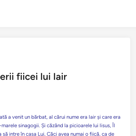
ii fiicei lui Iair
iată a venit un bărbat, al cărui nume era Iair şi care era
marele sinagogii. Şi căzând la picioarele lui Iisus, Îl
 să intre în casa Lui, Căci avea numai o fiică, ca de