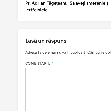
anterior:
Pr. Adrian Făgeţeanu: Să aveţi smerenie şi
în
jertfelnicie
articole
Lasă un răspuns
Adresa ta de email nu va fi publicată.
Câmpurile obl
COMENTARIU
*