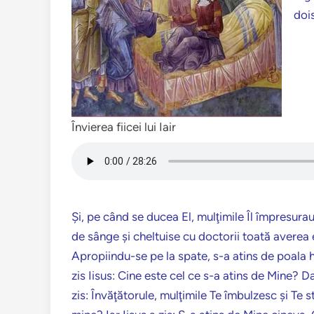
doi
Învierea fiicei lui Iair
Şi, pe când se ducea El, mulţimile Îl împresura
de sânge şi cheltuise cu doctorii toată averea e
Apropiindu-se pe la spate, s-a atins de poala ha
zis Iisus: Cine este cel ce s-a atins de Mine? Da
zis: Învăţătorule, mulţimile Te îmbulzesc şi Te s