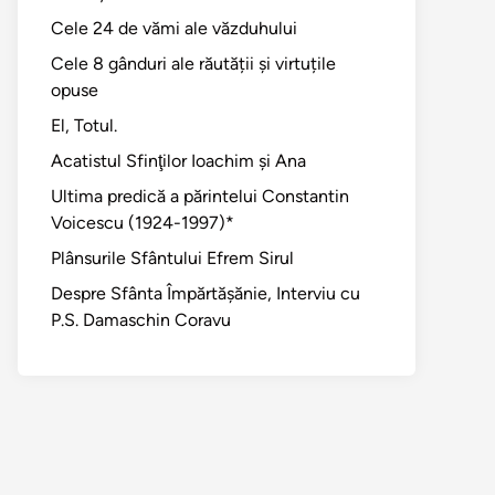
Cele 24 de vămi ale văzduhului
Cele 8 gânduri ale răutății și virtuțile
opuse
El, Totul.
Acatistul Sfinţilor Ioachim şi Ana
Ultima predică a părintelui Constantin
Voicescu (1924-1997)*
Plânsurile Sfântului Efrem Sirul
Despre Sfânta Împărtăşănie, Interviu cu
P.S. Damaschin Coravu
ul