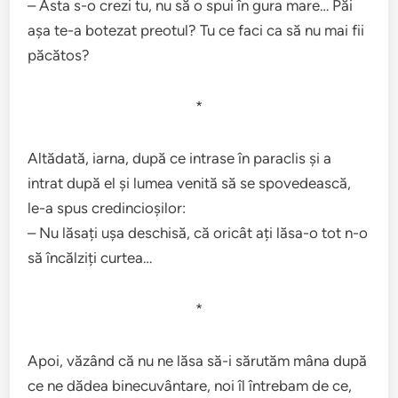
– Asta s-o crezi tu, nu să o spui în gura mare… Păi
așa te-a botezat preotul? Tu ce faci ca să nu mai fii
păcătos?
*
Altădată, iarna, după ce intrase în paraclis și a
intrat după el și lumea venită să se spovedească,
le-a spus credincioșilor:
– Nu lăsați ușa deschisă, că oricât ați lăsa-o tot n-o
să încălziți curtea…
*
Apoi, văzând că nu ne lăsa să-i sărutăm mâna după
ce ne dădea binecuvântare, noi îl întrebam de ce,