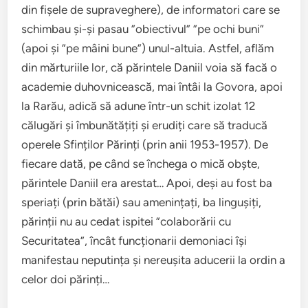
din fișele de supraveghere), de informatori care se
schimbau și-și pasau ”obiectivul” ”pe ochi buni”
(apoi și ”pe mâini bune”) unul-altuia. Astfel, aflăm
din mărturiile lor, că părintele Daniil voia să facă o
academie duhovnicească, mai întâi la Govora, apoi
la Rarău, adică să adune într-un schit izolat 12
călugări și îmbunătățiți și erudiți care să traducă
operele Sfinților Părinți (prin anii 1953-1957). De
fiecare dată, pe când se închega o mică obște,
părintele Daniil era arestat… Apoi, deși au fost ba
speriați (prin bătăi) sau amenințați, ba lingușiți,
părinții nu au cedat ispitei ”colaborării cu
Securitatea”, încât funcționarii demoniaci își
manifestau neputința și nereușita aducerii la ordin a
celor doi părinți…