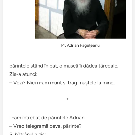
Pr. Adrian Făgeţeanu
părintele stând în pat, o muscă îi dădea târcoale.
Zis-a atunci:
– Vezi? Nici n-am murit și trag muștele la mine…
*
L-am întrebat de părintele Adrian:
– Vreo telegramă ceva, părinte?
Și bătrânul a zis: