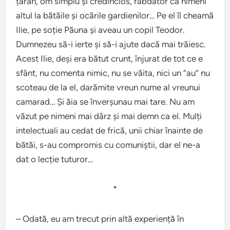
țăran, om simplu și credincios, răbdător ca nimeni
altul la bătăile și ocările gardienilor… Pe el îl cheamă
Ilie, pe soție Păuna și aveau un copil Teodor.
Dumnezeu să-i ierte și să-i ajute dacă mai trăiesc.
Acest Ilie, deși era bătut crunt, înjurat de tot ce e
sfânt, nu comenta nimic, nu se văita, nici un ”au” nu
scoteau de la el, darămite vreun nume al vreunui
camarad… Și ăia se înverșunau mai tare. Nu am
văzut pe nimeni mai dârz și mai demn ca el. Mulți
intelectuali au cedat de frică, unii chiar înainte de
bătăi, s-au compromis cu comuniștii, dar el ne-a
dat o lecție tuturor…
*
– Odată, eu am trecut prin altă experiență în