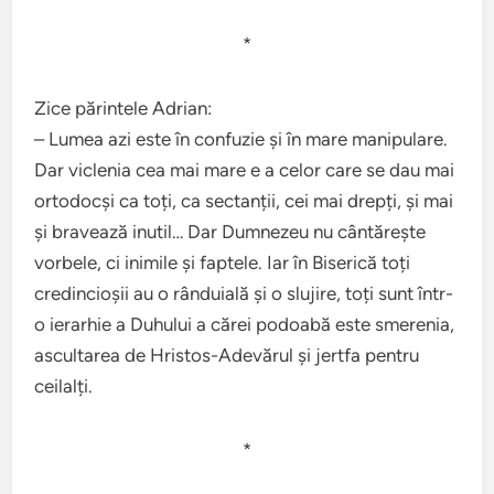
*
Zice părintele Adrian:
– Lumea azi este în confuzie și în mare manipulare.
Dar viclenia cea mai mare e a celor care se dau mai
ortodocși ca toți, ca sectanții, cei mai drepți, și mai
și bravează inutil… Dar Dumnezeu nu cântărește
vorbele, ci inimile și faptele. Iar în Biserică toți
credincioșii au o rânduială și o slujire, toți sunt într-
o ierarhie a Duhului a cărei podoabă este smerenia,
ascultarea de Hristos-Adevărul și jertfa pentru
ceilalți.
*