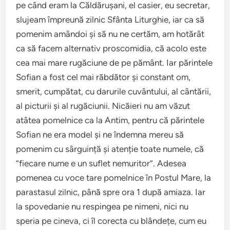
pe când eram la Căldărușani, el casier, eu secretar,
slujeam împreună zilnic Sfânta Liturghie, iar ca să
pomenim amândoi și să nu ne certăm, am hotărât
ca să facem alternativ proscomidia, că acolo este
cea mai mare rugăciune de pe pământ. Iar părintele
Sofian a fost cel mai răbdător și constant om,
smerit, cumpătat, cu darurile cuvântului, al cântării,
al picturii și al rugăciunii. Nicăieri nu am văzut
atâtea pomelnice ca la Antim, pentru că părintele
Sofian ne era model și ne îndemna mereu să
pomenim cu sârguință și atenție toate numele, că
”fiecare nume e un suflet nemuritor”. Adesea
pomenea cu voce tare pomelnice în Postul Mare, la
parastasul zilnic, până spre ora 1 după amiaza. Iar
la spovedanie nu respingea pe nimeni, nici nu
speria pe cineva, ci îl corecta cu blândețe, cum eu