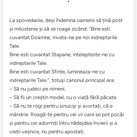
*
La spovedanie, deși îndemna oamenii să țină post
și milostenie și să se roage zicând: ”Bine esti
cuvantat Doamne, invata-ne pe noi indreptarile
Tale.
Bine esti cuvantat Stapane, intelepteste-ne cu
indreptarile Tale.
Bine esti cuvantat Sfinte, lumineaza-ne cu
indreptarile Tale.”, totuși canonul principal era:
– Să nu judeci pe nimeni.
– Să fii un creștin model, cu o viață fără păcate.
– Să nu te rogi pentru sinuciși și avortați, că e
mândrie. Roagă-te pentru cei vii care se pot pocăi
și pentru cei adormiți întru nădejdea învierii și a
vieții veșnice, nu pentru apostați.