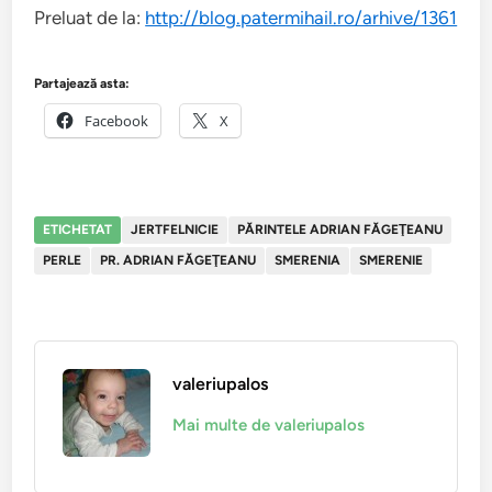
Preluat de la:
http://blog.patermihail.ro/arhive/1361
Partajează asta:
Facebook
X
ETICHETAT
JERTFELNICIE
PĂRINTELE ADRIAN FĂGEŢEANU
PERLE
PR. ADRIAN FĂGEŢEANU
SMERENIA
SMERENIE
valeriupalos
Mai multe de valeriupalos