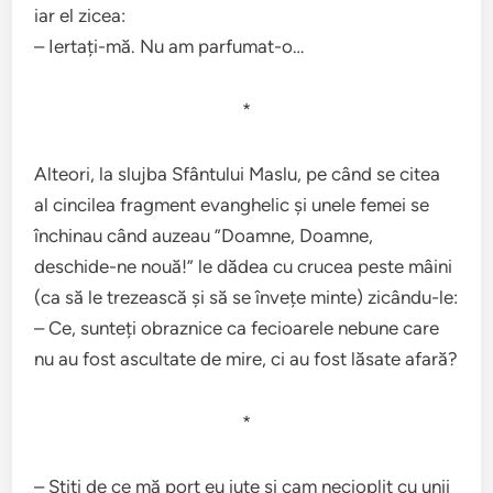
iar el zicea:
– Iertați-mă. Nu am parfumat-o…
*
Alteori, la slujba Sfântului Maslu, pe când se citea
al cincilea fragment evanghelic și unele femei se
închinau când auzeau ”Doamne, Doamne,
deschide-ne nouă!” le dădea cu crucea peste mâini
(ca să le trezească și să se învețe minte) zicându-le:
– Ce, sunteți obraznice ca fecioarele nebune care
nu au fost ascultate de mire, ci au fost lăsate afară?
*
– Știți de ce mă port eu iute și cam necioplit cu unii