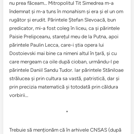
nu prea făceam… Mitropolitul Tit Simedrea m-a
îndemnat și m-a tuns în monahism și era și el un om
rugător și erudit. Părintele Ștefan Slevoacă, bun
predicator, mi-a fost coleg în liceu, ca și părintele
Paisie Prelipceanu, starețul meu de la Putna, apoi
părintele Paulin Lecca, care-i știa opera lui
Dostoievski mai bine ca nimeni altul în țară, și cu
care mergeam ca oile după cioban, urmându-l pe
părintele Daniil Sandu Tudor. Iar părintele Stăniloae
strălucea și prin cultura sa vastă, patristică, dar și
prin precizia matematică și totodată prin căldura
vorbirii…
*
Trebuie să menționăm că în arhivele CNSAS (după