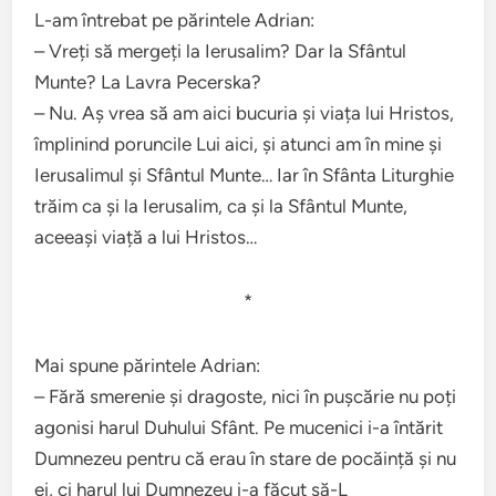
L-am întrebat pe părintele Adrian:
– Vreți să mergeți la Ierusalim? Dar la Sfântul
Munte? La Lavra Pecerska?
– Nu. Aș vrea să am aici bucuria și viața lui Hristos,
împlinind poruncile Lui aici, și atunci am în mine și
Ierusalimul și Sfântul Munte… Iar în Sfânta Liturghie
trăim ca și la Ierusalim, ca și la Sfântul Munte,
aceeași viață a lui Hristos…
*
Mai spune părintele Adrian:
– Fără smerenie și dragoste, nici în pușcărie nu poți
agonisi harul Duhului Sfânt. Pe mucenici i-a întărit
Dumnezeu pentru că erau în stare de pocăință și nu
ei, ci harul lui Dumnezeu i-a făcut să-L