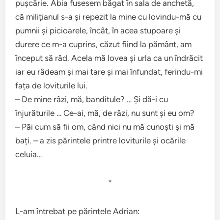
pușcărie. Abia fusesem băgat în sala de anchetă,
că milițianul s-a și repezit la mine cu lovindu-mă cu
pumnii și picioarele, încât, în acea stupoare și
durere ce m-a cuprins, căzut fiind la pământ, am
început să râd. Acela mă lovea și urla ca un îndrăcit
iar eu râdeam și mai tare și mai înfundat, ferindu-mi
fața de loviturile lui.
– De mine râzi, mă, banditule? … Și dă-i cu
înjurăturile … Ce-ai, mă, de râzi, nu sunt și eu om?
– Păi cum să fii om, când nici nu mă cunoști și mă
bați. – a zis părintele printre loviturile și ocările
celuia…
*
L-am întrebat pe părintele Adrian: