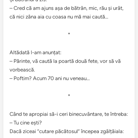
– Cred că am ajuns așa de bătrân, mic, rău și urât,
că nici zâna aia cu coasa nu mă mai caută…
*
Altădată l-am anunțat:
– Părinte, vă caută la poartă două fete, vor să vă
vorbească.
– Poftim? Acum 70 ani nu veneau…
*
Când te apropiai să-i ceri binecuvântare, te întreba:
– Tu cine ești?
Dacă ziceai ”cutare păcătosul” începea zgâlțâiala: