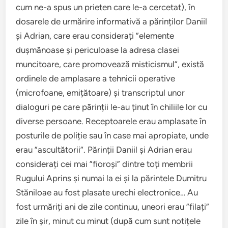
cum ne-a spus un prieten care le-a cercetat), în
dosarele de urmărire informativă a părinților Daniil
și Adrian, care erau considerați ”elemente
dușmănoase și periculoase la adresa clasei
muncitoare, care promovează misticismul”, există
ordinele de amplasare a tehnicii operative
(microfoane, emițătoare) și transcriptul unor
dialoguri pe care părinții le-au ținut în chiliile lor cu
diverse persoane. Receptoarele erau amplasate în
posturile de poliție sau în case mai apropiate, unde
erau ”ascultătorii”. Părinții Daniil și Adrian erau
considerați cei mai ”fioroși” dintre toți membrii
Rugului Aprins și numai la ei și la părintele Dumitru
Stăniloae au fost plasate urechi electronice… Au
fost urmăriți ani de zile continuu, uneori erau ”filați”
zile în șir, minut cu minut (după cum sunt notițele