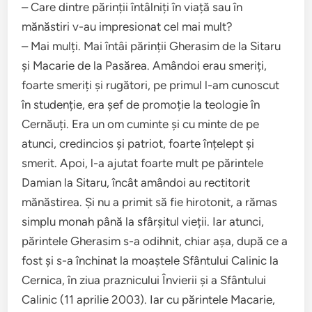
– Care dintre părinții întâlniți în viață sau în
mănăstiri v-au impresionat cel mai mult?
– Mai mulți. Mai întâi părinții Gherasim de la Sitaru
și Macarie de la Pasărea. Amândoi erau smeriți,
foarte smeriți și rugători, pe primul l-am cunoscut
în studenție, era șef de promoție la teologie în
Cernăuți. Era un om cuminte și cu minte de pe
atunci, credincios și patriot, foarte înțelept și
smerit. Apoi, l-a ajutat foarte mult pe părintele
Damian la Sitaru, încât amândoi au rectitorit
mănăstirea. Și nu a primit să fie hirotonit, a rămas
simplu monah până la sfârșitul vieții. Iar atunci,
părintele Gherasim s-a odihnit, chiar așa, după ce a
fost și s-a închinat la moaștele Sfântului Calinic la
Cernica, în ziua praznicului Învierii și a Sfântului
Calinic (11 aprilie 2003). Iar cu părintele Macarie,