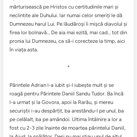
mărturisească pe Hristos cu certitudinile mari și
neclintite ale Duhului. Iar numai celor smeriți le dă
Dumnezeu harul Lui. Pe lăudăroși îi mișcă diavolul și
firea lor bolnavă… De aia mai ezită, mai cad… tot din
pronia lui Dumnezeu, ca să-i corecteze la timp, aici
în viața asta.
*
Părintele Adrian l-a iubit și-l iubește mult și se
roagă pentru Părintele Daniil Sandu Tudor. Ba încă
l-a urmat și la Govora, apoi la Rarău, și mereu
securiștii i-au despărțit, ba arestându-l pe unul, ba
pe celălalt, ba pe amândoi. Ultima întâlnire a lor a
fost cu 2-3 zile înainte de moartea părintelui Daniil,
la Aiud, la spălător. Deși nu mai știau unul de altul,