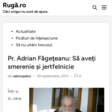
Sari
Rugă.ro
Men
la
Deschide
prin
Căci singur nu sunt de ajuns.
căutarea
conținut
Publicat
Actualitate
în
Picături de înţelepciune
Să nu uităm trecutul
Pr. Adrian Făgeţeanu: Să aveţi
smerenie şi jertfelnicie
de
valeriupalos
•
29 septembrie, 2011
•
0
Într-o
zi, vara,