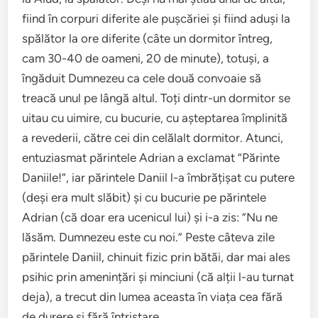
fiind în corpuri diferite ale pușcăriei și fiind aduși la
spălător la ore diferite (câte un dormitor întreg,
cam 30-40 de oameni, 20 de minute), totuși, a
îngăduit Dumnezeu ca cele două convoaie să
treacă unul pe lângă altul. Toți dintr-un dormitor se
uitau cu uimire, cu bucurie, cu așteptarea împlinită
a revederii, către cei din celălalt dormitor. Atunci,
entuziasmat părintele Adrian a exclamat ”Părinte
Daniile!”, iar părintele Daniil l-a îmbrățișat cu putere
(deși era mult slăbit) și cu bucurie pe părintele
Adrian (că doar era ucenicul lui) și i-a zis: ”Nu ne
lăsăm. Dumnezeu este cu noi.” Peste câteva zile
părintele Daniil, chinuit fizic prin bătăi, dar mai ales
psihic prin amenințări și minciuni (că alții l-au turnat
deja), a trecut din lumea aceasta în viața cea fără
de durere și fără întristare…