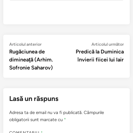
Navigare
Articolul
Arti
Articolul anterior
Articolul următor
anterior:
urmă
Rugăciunea de
Predică la Duminica
în
dimineaţă (Arhim.
învierii fiicei lui Iair
articole
Sofronie Saharov)
Lasă un răspuns
Adresa ta de email nu va fi publicată.
Câmpurile
obligatorii sunt marcate cu
*
COMENTARIU
*