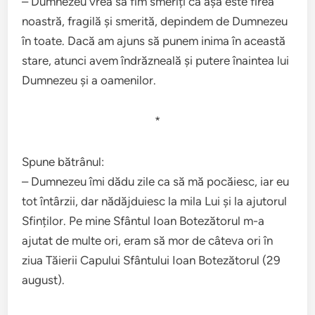
– Dumnezeu vrea să fim smeriți că așa este firea
noastră, fragilă și smerită, depindem de Dumnezeu
în toate. Dacă am ajuns să punem inima în această
stare, atunci avem îndrăzneală și putere înaintea lui
Dumnezeu și a oamenilor.
*
Spune bătrânul:
– Dumnezeu îmi dădu zile ca să mă pocăiesc, iar eu
tot întârzii, dar nădăjduiesc la mila Lui și la ajutorul
Sfinților. Pe mine Sfântul Ioan Botezătorul m-a
ajutat de multe ori, eram să mor de câteva ori în
ziua Tăierii Capului Sfântului Ioan Botezătorul (29
august).