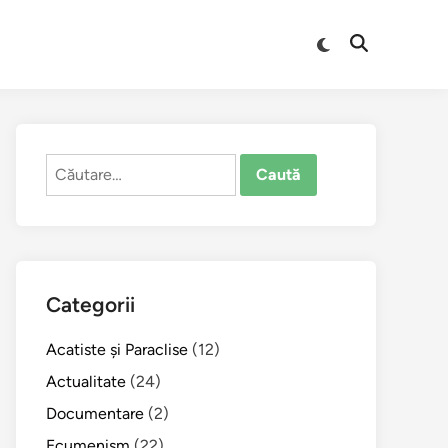
Comută
Deschide
la
căutarea
modul
întunecat
Caută
după:
Categorii
Acatiste şi Paraclise
(12)
Actualitate
(24)
Documentare
(2)
Ecumenism
(22)