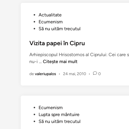
ş
V
a
u
i
a
r
l
”
P
Actualitate
t
a
u
u
Ecumenism
i
B
i
b
Să nu uităm trecutul
c
i
C
l
a
s
i
i
Vizita papei în Cipru
n
e
p
c
u
r
r
Arhiepiscopul Hrisostomos al Ciprului: Cei care s
a
l
i
u
V
nu-i …
Citește mai mult
t
c
l
i
î
i
u
de
valeriupalos
•
24 mai, 2010
•
0
z
n
i
i
i
t
t
o
a
ţ
p
i
P
Ecumenism
a
a
u
Lupta spre mântuire
p
c
b
Să nu uităm trecutul
e
e
l