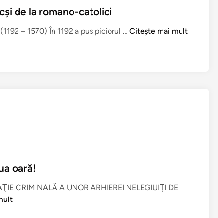
cşi de la romano-catolici
C
ru (1192 – 1570) În 1192 a pus piciorul …
Citește mai mult
i
p
r
u
:
p
r
i
g
o
a
ua oară!
n
e
ŢIE CRIMINALĂ A UNOR ARHIEREI NELEGIUIŢI DE
l
mult
e
s