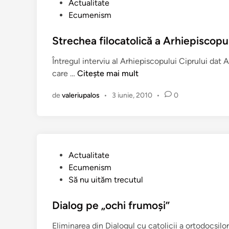
e
P
Actualitate
c
z
u
Ecumenism
o
i
b
m
m
l
Strechea filocatolică a Arhiepiscopul
u
a
i
n
Întregul interviu al Arhiepiscopului Ciprului dat 
r
c
e
S
care …
Citește mai mult
t
a
”
t
i
t
a
de
valeriupalos
•
3 iunie, 2010
•
0
r
r
î
l
e
i
n
e
c
z
B
h
a
i
e
ț
s
P
Actualitate
a
i
e
u
Ecumenism
f
d
r
b
Să nu uităm trecutul
i
e
i
l
l
c
c
i
Dialog pe „ochi frumoşi”
o
a
i
c
c
t
Eliminarea din Dialogul cu catolicii a ortodocşil
i
a