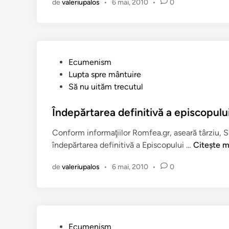
l
de
valeriupalos
•
6 mai, 2010
•
0
r
t
b
ă
i
…
a
”
e
P
Ecumenism
s
u
Lupta spre mântuire
t
b
Să nu uităm trecutul
e
l
b
i
Îndepărtarea definitivă a episcopulu
o
c
m
Conform informaţiilor Romfea.gr, aseară târziu, Sin
a
b
Î
îndepărtarea definitivă a Episcopului …
Citește m
t
a
n
î
r
de
valeriupalos
•
6 mai, 2010
•
0
d
n
d
e
a
p
t
ă
ă
r
p
P
Ecumenism