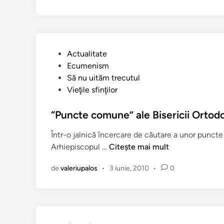
n
o
r
u
l
P
Actualitate
s
u
Ecumenism
f
b
Să nu uităm trecutul
i
l
Vieţile sfinţilor
n
i
ț
c
“Puncte comune” ale Bisericii Ortod
i
a
l
Într-o jalnică încercare de căutare a unor punct
t
o
“
Arhiepiscopul …
Citește mai mult
î
r
P
n
p
de
valeriupalos
•
3 iunie, 2010
•
0
u
o
n
l
c
o
t
n
e