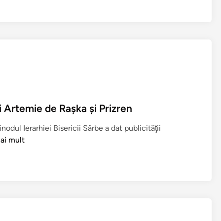
u
f
e
r
i
t
e
d
e
i Artemie de Raşka şi Prizren
o
odul Ierarhiei Bisericii Sârbe a dat publicităţii
r
ai mult
t
o
d
o
c
ş
i