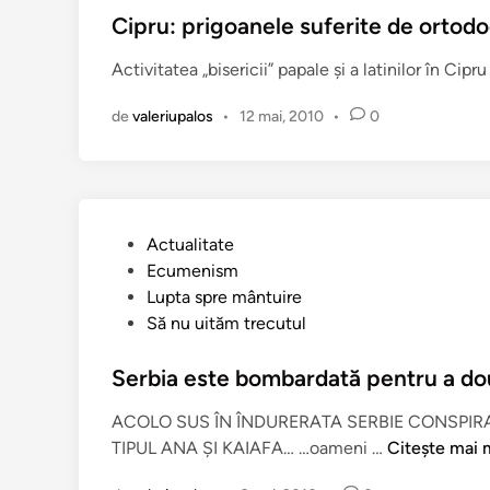
i
i
i
Cipru: prigoanele suferite de ortodo
î
c
c
n
Activitatea „bisericii” papale şi a latinilor în Cip
l
a
C
e
t
i
de
valeriupalos
•
12 mai, 2010
•
0
r
î
p
i
n
r
c
u
i
c
P
Actualitate
a
u
Ecumenism
r
b
Lupta spre mântuire
e
l
Să nu uităm trecutul
n
i
u
c
Serbia este bombardată pentru a do
a
a
s
ACOLO SUS ÎN ÎNDURERATA SERBIE CONSPIRA
t
c
S
TIPUL ANA ŞI KAIAFA… …oameni …
Citește mai 
î
u
e
n