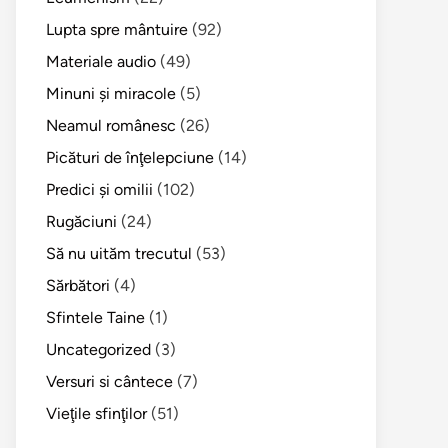
Lupta spre mântuire
(92)
Materiale audio
(49)
Minuni şi miracole
(5)
Neamul românesc
(26)
Picături de înţelepciune
(14)
Predici şi omilii
(102)
Rugăciuni
(24)
Să nu uităm trecutul
(53)
Sărbători
(4)
Sfintele Taine
(1)
Uncategorized
(3)
Versuri si cântece
(7)
Vieţile sfinţilor
(51)