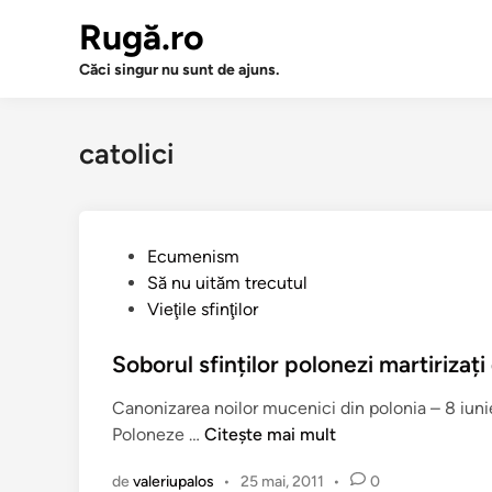
Sari
Rugă.ro
la
conținut
Căci singur nu sunt de ajuns.
catolici
P
Ecumenism
u
Să nu uităm trecutul
b
Vieţile sfinţilor
l
i
Soborul sfinților polonezi martirizați 
c
Canonizarea noilor mucenici din polonia – 8 iuni
a
S
Poloneze …
Citește mai mult
t
o
î
de
valeriupalos
•
25 mai, 2011
•
0
b