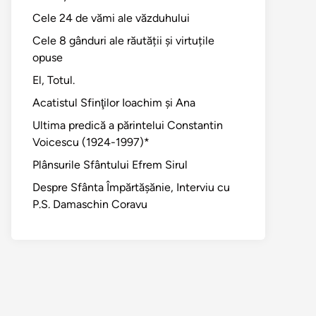
Cele 24 de vămi ale văzduhului
Cele 8 gânduri ale răutății și virtuțile
opuse
El, Totul.
Acatistul Sfinţilor Ioachim şi Ana
Ultima predică a părintelui Constantin
Voicescu (1924-1997)*
Plânsurile Sfântului Efrem Sirul
Despre Sfânta Împărtăşănie, Interviu cu
P.S. Damaschin Coravu