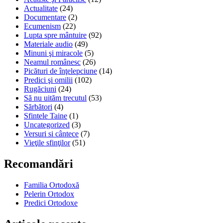
Actualitate
(24)
dezbinare
Documentare
(2)
Ecumenism
(22)
Lupta spre mântuire
(92)
Materiale audio
(49)
Minuni şi miracole
(5)
Neamul românesc
(26)
Picături de înţelepciune
(14)
Predici şi omilii
(102)
Rugăciuni
(24)
Să nu uităm trecutul
(53)
Sărbători
(4)
Sfintele Taine
(1)
Uncategorized
(3)
Versuri si cântece
(7)
Vieţile sfinţilor
(51)
Recomandări
Familia Ortodoxă
Pelerin Ortodox
Predici Ortodoxe