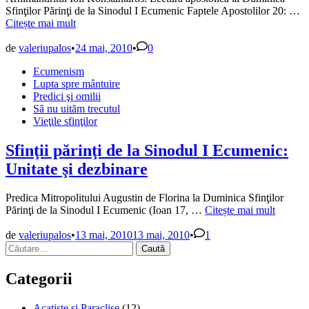
D
Sfinţilor Părinţi de la Sinodul I Ecumenic Faptele Apostolilor 20: …
Sf
Citește mai mult
Pă
d
de
valeriupalos
•
24 mai, 2010
•
0
la
Publicat
Ecumenism
Si
în
Lupta spre mântuire
I
Predici şi omilii
E
Să nu uităm trecutul
Vieţile sfinţilor
Sfinţii părinţi de la Sinodul I Ecumenic:
Unitate şi dezbinare
Predica Mitropolitului Augustin de Florina la Duminica Sfinţilor
Sfinţii
Părinţi de la Sinodul I Ecumenic (Ioan 17, …
Citește mai mult
părinţi
de
de
valeriupalos
•
13 mai, 2010
13 mai, 2010
•
1
Caută
la
după:
Sinodul
I
Categorii
Ecumenic:
Unitate
Acatiste şi Paraclise
(12)
şi