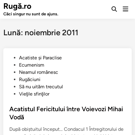
Sari
Rugă.ro
Men
la
Deschide
prin
Căci singur nu sunt de ajuns.
căutarea
conținut
Lună:
noiembrie 2011
P
Acatiste şi Paraclise
u
Ecumenism
b
Neamul românesc
l
Rugăciuni
i
Să nu uităm trecutul
c
Vieţile sfinţilor
a
t
Acatistul Fericitului între Voievozi Mihai
î
Vodă
n
După obiştuitul început… Condacul 1 Întregitorului de