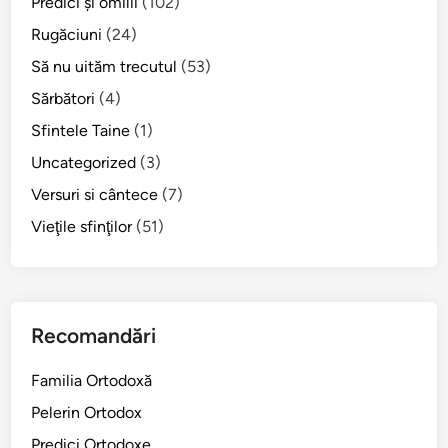
Predici şi omilii
(102)
f
i
i
Rugăciuni
(24)
V
i
Să nu uităm trecutul
(53)
o
c
d
Sărbători
(4)
e
ă
i
Sfintele Taine
(1)
l
Uncategorized
(3)
u
Versuri si cântece
(7)
i
I
Vieţile sfinţilor
(51)
a
i
r
Recomandări
Familia Ortodoxă
Pelerin Ortodox
Predici Ortodoxe