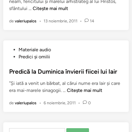
neam, fericitului şi marelui arhistrateg al lui Hristos,
A
sfântului …
Citește mai mult
c
de
valeriupalos
•
13 noiembrie, 2011
•
14
a
t
i
s
P
Materiale audio
t
u
Predici şi omilii
u
b
l
l
Predică la Duminica învierii fiicei lui Iair
F
i
e
”Şi iată a venit un bărbat, al cărui nume era Iair şi care
c
r
P
era mai-marele sinagogii. …
Citește mai mult
a
i
r
t
c
de
valeriupalos
•
6 noiembrie, 2011
•
0
e
î
i
d
n
t
i
u
c
l
Caută