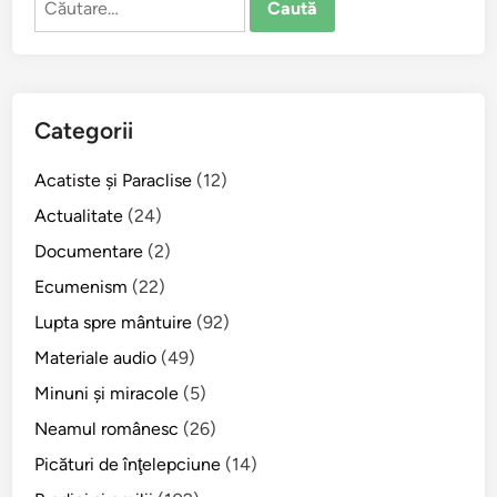
ă
u
după:
l
i
a
î
D
n
u
t
Categorii
m
r
i
e
Acatiste şi Paraclise
(12)
n
V
i
Actualitate
(24)
o
c
Documentare
(2)
i
a
e
Ecumenism
(22)
î
v
n
Lupta spre mântuire
(92)
o
v
Materiale audio
(49)
z
i
i
Minuni şi miracole
(5)
e
M
r
Neamul românesc
(26)
i
i
Picături de înţelepciune
(14)
h
i
a