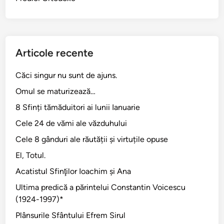
Articole recente
Căci singur nu sunt de ajuns.
Omul se maturizează…
8 Sfinți tămăduitori ai lunii Ianuarie
Cele 24 de vămi ale văzduhului
Cele 8 gânduri ale răutății și virtuțile opuse
El, Totul.
Acatistul Sfinţilor Ioachim şi Ana
Ultima predică a părintelui Constantin Voicescu
(1924-1997)*
Plânsurile Sfântului Efrem Sirul