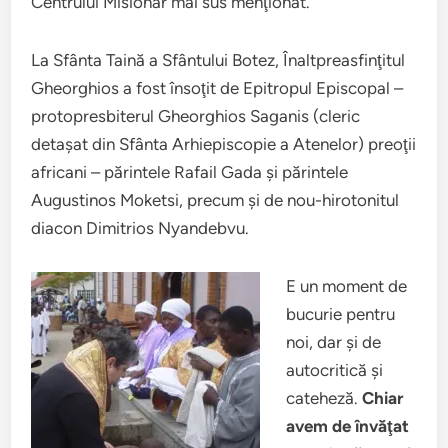
Centrului Misionar mai sus menţionat.
La Sfânta Taină a Sfântului Botez, Înaltpreasfinţitul
Gheorghios a fost însoţit de Epitropul Episcopal –
protopresbiterul Gheorghios Saganis (cleric
detaşat din Sfânta Arhiepiscopie a Atenelor) preoţii
africani – părintele Rafail Gada şi părintele
Augustinos Moketsi, precum şi de nou-hirotonitul
diacon Dimitrios Nyandebvu.
E un moment de
bucurie pentru
noi, dar şi de
autocritică şi
cateheză.
Chiar
avem de învăţat