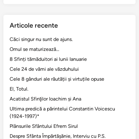
Articole recente
Căci singur nu sunt de ajuns.
Omul se maturizează…
8 Sfinți tămăduitori ai lunii Ianuarie
Cele 24 de vămi ale văzduhului
Cele 8 gânduri ale răutății și virtuțile opuse
El, Totul.
Acatistul Sfinţilor Ioachim şi Ana
Ultima predică a părintelui Constantin Voicescu
(1924-1997)*
Plânsurile Sfântului Efrem Sirul
Despre Sfânta Împărtăşănie, Interviu cu P.S.