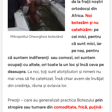
de la fraţii noştri
ortodocşi din
Africa.
Noi
botezăm şi nu
catehizăm
: pe
cei mici, pentru
Mitropolitul Gheorghios botezând
că sunt mici, iar
pe naş, pentru
că suntem indiferenţi sau comozi, ori suntem
ocupaţi cu altele, ori toate la un loc şi încă ceva pe
deasupra.
La noi, toţi sunt atotştiutori şi nimeni nu
mai vrea să fie catehizat. Însă chiar avem de învăţat
din credinţa, râvna şi evlavia lor.
Preoţii – care au generalizat practica Botezului
prin
stropire sau turnare din
comoditate, frică, puţină-