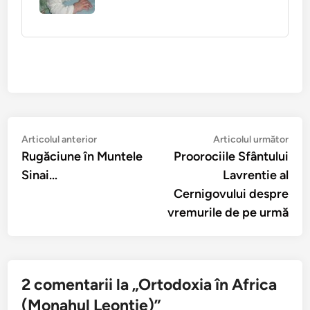
Navigare
Articolul
Arti
Articolul anterior
Articolul următor
anterior:
urmă
Rugăciune în Muntele
Proorociile Sfântului
în
Sinai…
Lavrentie al
articole
Cernigovului despre
vremurile de pe urmă
2 comentarii la „
Ortodoxia în Africa
(Monahul Leontie)
”