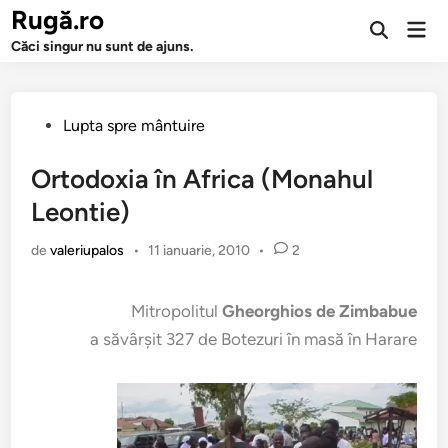
Sari
Rugă.ro
Men
la
Deschide
prin
Căci singur nu sunt de ajuns.
căutarea
conținut
Publicat
Lupta spre mântuire
în
Ortodoxia în Africa (Monahul
Leontie)
de
valeriupalos
•
11 ianuarie, 2010
•
2
Mitropolitul
Gheorghios de Zimbabue
a săvârşit 327 de Botezuri în masă în Harare