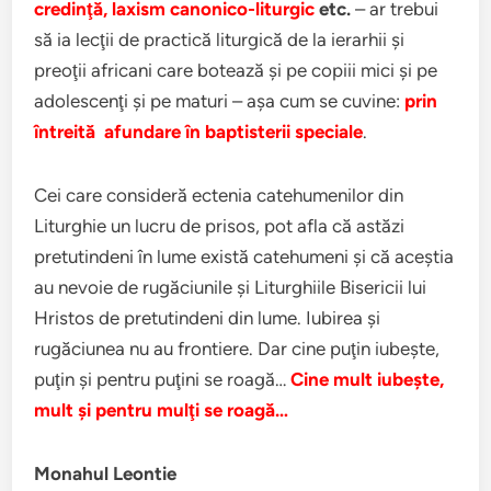
credinţă, laxism canonico-liturgic
etc.
– ar trebui
să ia lecţii de practică liturgică de la ierarhii şi
preoţii africani care botează şi pe copiii mici şi pe
adolescenţi şi pe maturi – aşa cum se cuvine:
prin
întreită afundare în baptisterii speciale
.
Cei care consideră ectenia catehumenilor din
Liturghie un lucru de prisos, pot afla că astăzi
pretutindeni în lume există catehumeni şi că aceştia
au nevoie de rugăciunile şi Liturghiile Bisericii lui
Hristos de pretutindeni din lume. Iubirea şi
rugăciunea nu au frontiere. Dar cine puţin iubeşte,
puţin şi pentru puţini se roagă…
Cine mult iubeşte,
mult şi pentru mulţi se roagă…
Monahul Leontie