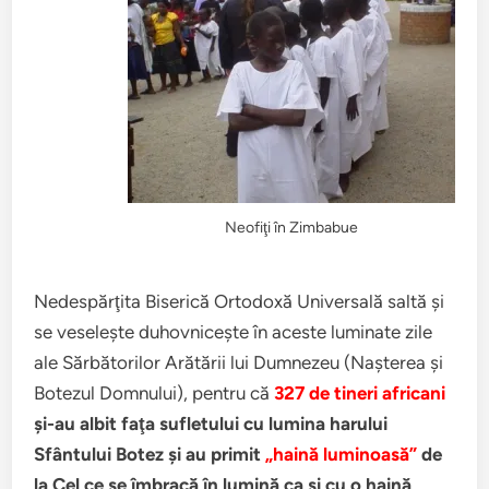
Neofiţi în Zimbabue
Nedespărţita Biserică Ortodoxă Universală saltă şi
se veseleşte duhovniceşte în aceste luminate zile
ale Sărbătorilor Arătării lui Dumnezeu (Naşterea şi
Botezul Domnului), pentru că
327 de tineri africani
şi-au albit faţa sufletului cu lumina harului
Sfântului Botez şi au primit
„haină luminoasă”
de
la Cel ce se îmbracă în lumină ca şi cu o haină
.