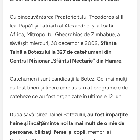
Cu binecuvântarea Preafericitului Theodoros al II –
lea, Papă1 şi Patriarh al Alexandriei şi a toată
Africa, Mitropolitul Gheorghios de Zimbabue, a
săvârşit miercuri, 30 decembrie 2009,
Sfânta
Taină a Botezului la 327 de catehumeni din
Centrul Misionar „Sfântul Nectarie” din Harare
.
Catehumenii sunt candidaţii la Botez. Cei mai mulţi
au fost tineri şi tinere care au urmat programele de
cateheze ce au fost organizate în ultimele 12 luni.
După săvârşirea Tainei Botezului,
au fost împărţite
haine şi încălţăminte noi la mai mult de o mie de
persoane, bărbaţi, femei şi copii,
membri ai