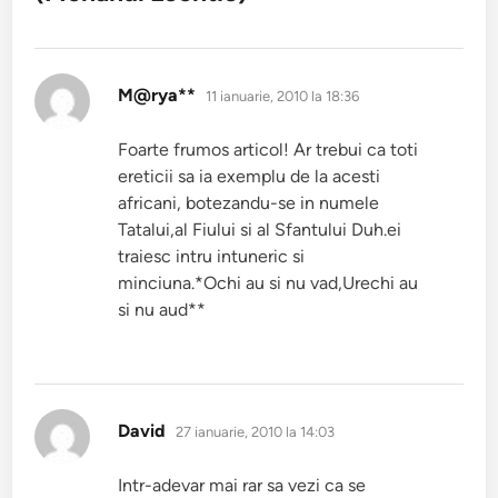
spune:
M@rya**
11 ianuarie, 2010 la 18:36
Foarte frumos articol! Ar trebui ca toti
ereticii sa ia exemplu de la acesti
africani, botezandu-se in numele
Tatalui,al Fiului si al Sfantului Duh.ei
traiesc intru intuneric si
minciuna.*Ochi au si nu vad,Urechi au
si nu aud**
spune:
David
27 ianuarie, 2010 la 14:03
Intr-adevar mai rar sa vezi ca se