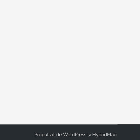
Propulsat de
WordPress
și
HybridMag
.