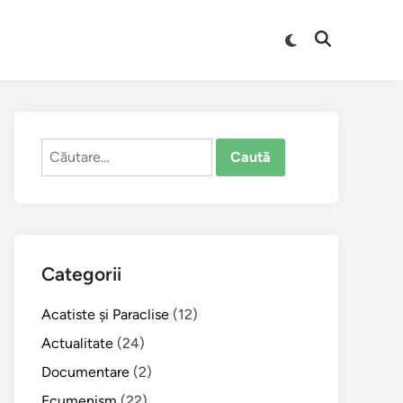
Comută
Deschide
la
căutarea
modul
întunecat
Caută
după:
Categorii
Acatiste şi Paraclise
(12)
Actualitate
(24)
Documentare
(2)
Ecumenism
(22)