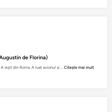
Augustin de Florina)
N
 ieşit din Roma. A luat avionul şi …
Citește mai mult
u
s
-
a
s
c
h