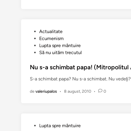
n
o
r
u
l
P
Actualitate
s
u
Ecumenism
f
b
Lupta spre mântuire
i
l
Să nu uităm trecutul
n
i
ț
c
Nu s-a schimbat papa! (Mitropolitul 
i
a
l
S-a schimbat papa? Nu s-a schimbat. Nu vedeţi? A
t
o
î
r
de
valeriupalos
•
8 august, 2010
•
0
n
p
o
l
o
n
P
Lupta spre mântuire