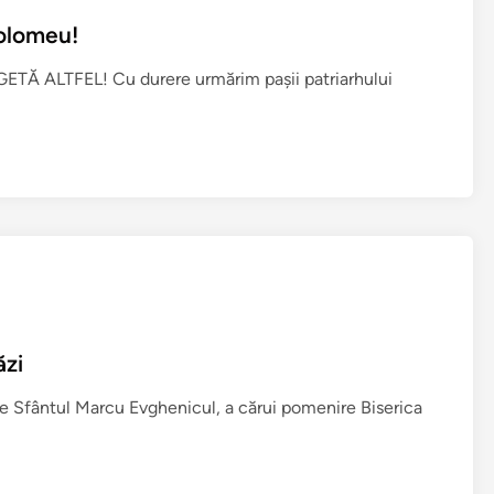
i
tolomeu!
m
b
 ALTFEL! Cu durere urmărim paşii patriarhului
a
t
p
a
p
a
!
(
M
i
t
ăzi
r
ce Sfântul Marcu Evghenicul, a cărui pomenire Biserica
o
p
o
l