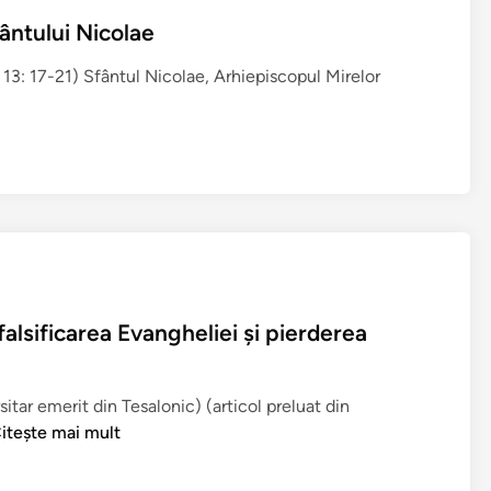
i
fântului Nicolae
n
a
 13: 17-21) Sfântul Nicolae, Arhiepiscopul Mirelor
)
alsificarea Evangheliei şi pierderea
itar emerit din Tesalonic) (articol preluat din
itește mai mult