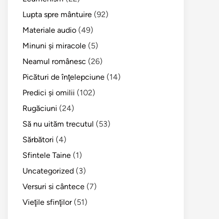
Lupta spre mântuire
(92)
Materiale audio
(49)
Minuni şi miracole
(5)
Neamul românesc
(26)
Picături de înţelepciune
(14)
Predici şi omilii
(102)
Rugăciuni
(24)
Să nu uităm trecutul
(53)
Sărbători
(4)
Sfintele Taine
(1)
Uncategorized
(3)
Versuri si cântece
(7)
Vieţile sfinţilor
(51)