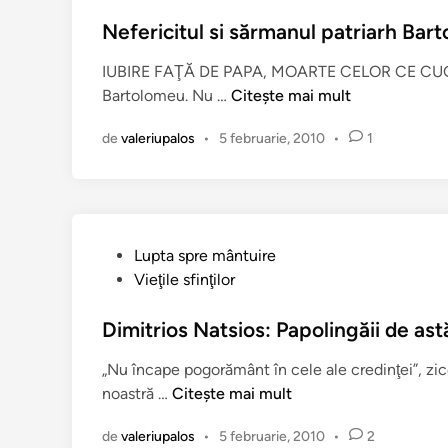
e
u
z
b
Nefericitul si sărmanul patriarh Bar
i
l
IUBIRE FAŢĂ DE PAPA, MOARTE CELOR CE CUGETĂ
m
i
N
Bartolomeu. Nu …
Citește mai mult
a
c
e
r
a
de
valeriupalos
•
5 februarie, 2010
•
1
f
t
t
e
i
î
r
r
n
i
i
c
z
P
Lupta spre mântuire
i
a
u
Vieţile sfinţilor
t
ț
b
u
i
l
Dimitrios Natsios: Papolingăii de ast
l
d
i
s
e
„Nu încape pogorământ în cele ale credinţei”, zi
c
i
c
D
noastră …
Citește mai mult
a
s
a
i
t
ă
t
de
valeriupalos
•
5 februarie, 2010
•
2
m
î