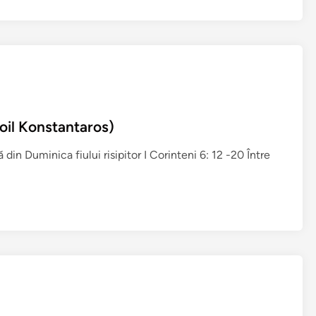
i
t
u
l
A
u
g
Ioil Konstantaros)
u
s
 Duminica fiului risipitor I Corinteni 6: 12 -20 Între
t
i
n
d
e
F
l
o
r