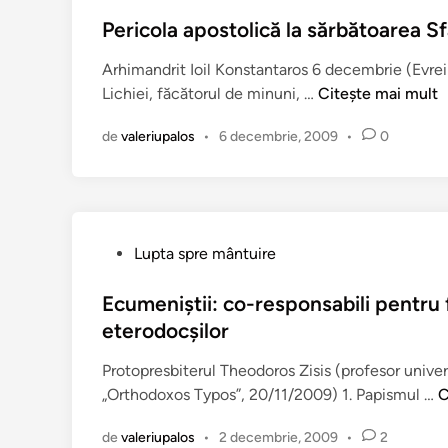
l
b
i
l
i
l
Pericola apostolică la sărbătoarea S
u
o
n
i
l
m
Arhimandrit Ioil Konstantaros 6 decembrie (Evrei
g
c
u
e
P
Lichiei, făcătorul de minuni, …
Citește mai mult
ă
a
i
u
e
i
t
r
!
de
valeriupalos
•
6 decembrie, 2009
•
0
r
i
î
i
i
d
n
s
c
e
i
o
a
p
l
s
i
P
Lupta spre mântuire
a
t
t
u
a
ă
o
b
Ecumeniştii: co-responsabili pentru f
p
z
r
l
eterodocşilor
o
i
(
i
s
Protopresbiterul Theodoros Zisis (profesor univers
p
c
t
E
„Orthodoxos Typos”, 20/11/2009) 1. Papismul …
r
C
a
o
c
e
t
l
de
valeriupalos
•
2 decembrie, 2009
•
2
u
d
î