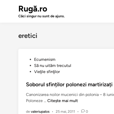
Sari
Rugă.ro
la
conținut
Căci singur nu sunt de ajuns.
eretici
P
Ecumenism
u
Să nu uităm trecutul
b
Vieţile sfinţilor
l
i
Soborul sfinților polonezi martirizați 
c
Canonizarea noilor mucenici din polonia – 8 iuni
a
S
Poloneze …
Citește mai mult
t
o
î
de
valeriupalos
•
25 mai, 2011
•
0
b