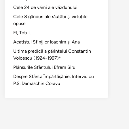
Cele 24 de vămi ale văzduhului
Cele 8 gânduri ale răutății și virtuțile
opuse
El, Totul.
Acatistul Sfinţilor Ioachim şi Ana
Ultima predică a părintelui Constantin
Voicescu (1924-1997)*
Plânsurile Sfântului Efrem Sirul
Despre Sfânta Împărtăşănie, Interviu cu
P.S. Damaschin Coravu