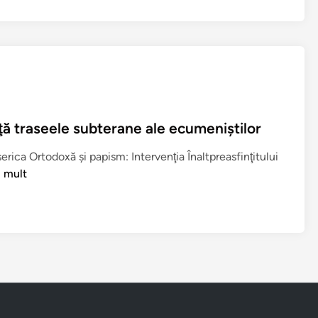
m
ţă traseele subterane ale ecumeniştilor
serica Ortodoxă şi papism: Intervenţia Înaltpreasfinţitului
i mult