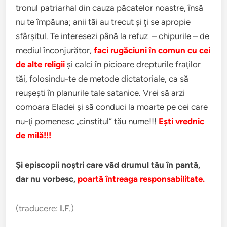
tronul patriarhal din cauza păcatelor noastre, însă
nu te împăuna; anii tăi au trecut şi ţi se apropie
sfârşitul. Te interesezi până la refuz – chipurile – de
mediul înconjurător,
faci rugăciuni în comun cu cei
de alte religii
şi calci în picioare drepturile fraţilor
tăi, folosindu-te de metode dictatoriale, ca să
reuşeşti în planurile tale satanice. Vrei să arzi
comoara Eladei şi să conduci la moarte pe cei care
nu-ţi pomenesc „cinstitul” tău nume!!!
Eşti vrednic
de milă!!!
Şi episcopii noştri care văd drumul tău în pantă,
dar nu vorbesc,
poartă întreaga responsabilitate.
(traducere:
I.F
.)