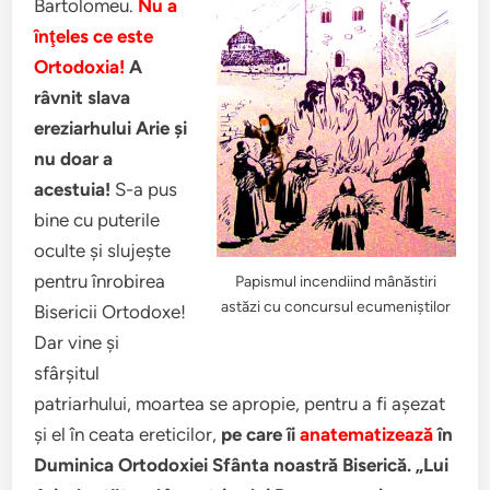
Bartolomeu.
Nu a
înţeles ce este
Ortodoxia!
A
râvnit slava
ereziarhului Arie şi
nu doar a
acestuia!
S-a pus
bine cu puterile
oculte şi slujeşte
pentru înrobirea
Papismul incendiind mânăstiri
astăzi cu concursul ecumeniştilor
Bisericii Ortodoxe!
Dar vine şi
sfârşitul
patriarhului, moartea se apropie, pentru a fi aşezat
şi el în ceata ereticilor,
pe care îi
anatematizează
în
Duminica Ortodoxiei Sfânta noastră Biserică.
„Lui