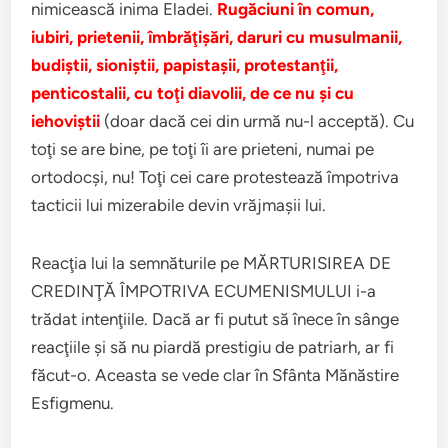
nimicească inima Eladei.
Rugăciuni în comun,
iubiri, prietenii, îmbrăţişări, daruri cu musulmanii,
budiştii, sioniştii, papistaşii, protestanţii,
penticostalii, cu toţi diavolii, de ce nu şi cu
iehoviştii
(doar dacă cei din urmă nu-l acceptă). Cu
toţi se are bine, pe toţi îi are prieteni, numai pe
ortodocşi, nu! Toţi cei care protestează împotriva
tacticii lui mizerabile devin vrăjmaşii lui.
Reacţia lui la semnăturile pe MĂRTURISIREA DE
CREDINŢĂ ÎMPOTRIVA ECUMENISMULUI i-a
trădat intenţiile. Dacă ar fi putut să înece în sânge
reacţiile şi să nu piardă prestigiu de patriarh, ar fi
făcut-o. Aceasta se vede clar în Sfânta Mănăstire
Esfigmenu.