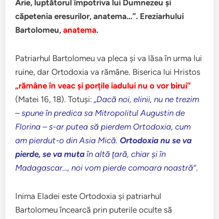
Arie, luptătorul împotriva lui Dumnezeu şi
căpetenia eresurilor, anatema…”. Ereziarhului
Bartolomeu,
anatema
.
Patriarhul Bartolomeu va pleca şi va lăsa în urma lui
ruine, dar Ortodoxia va rămâne. Biserica lui Hristos
„rămâne în veac şi porţile iadului nu o vor birui”
(Matei 16, 18). Totuşi:
„Dacă noi, elinii, nu ne trezim
– spune în predica sa Mitropolitul Augustin de
Florina – s-ar putea să pierdem Ortodoxia, cum
am pierdut-o din Asia Mică.
Ortodoxia nu se va
pierde, se va muta
în altă ţară, chiar şi în
Madagascar…, noi vom pierde comoara noastră”
.
Inima Eladei este Ortodoxia şi patriarhul
Bartolomeu încearcă prin puterile oculte să