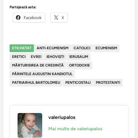
Partajează asta:
Facebook
X
ETICHETAT
ANTI-ECUMENISM
CATOLICI
ECUMENISM
ERETICI
EVREI
IEHOVIŞTI
IERUSALIM
MĂRTURISIREA DE CREDINŢĂ
ORTODOXIE
PĂRINTELE AUGUSTIN KANDIOTUL
PATRIARHUL BARTOLOMEU
PENTICOSTALI
PROTESTANTI
valeriupalos
Mai multe de valeriupalos