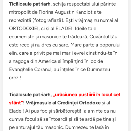
Ticălosule patriarh
, schiţa respectabilului părinte
mitropolit de Florina Augustin Kandiotis te
reprezintă (fotografiază). Eşti vrăjmaş nu numai al
ORTODOXIEI, ci şi al ELADEI. Ideile tale
ecumeniste şi masonice te trădează. Cuvântul tău
este rece şi nu dres cu sare. Mare parte a poporului
elin, care a privit pe mai marii evrei cinstindu-te în
sinagoga din America şi împărţind în loc de
Evanghelie Coranul, au înţeles în ce Dumnezeu
crezi!
Ticălosule patriarh,
„urâciunea pustiirii în locul cel
sfânt”
! Vrăjmaşule al Credinţei Ortodoxe
şi al
Eladei! Ai pus foc şi sărbătoreşti! Ia aminte ca nu
cumva focul să se întoarcă şi să te ardă pe tine şi
pe anturajul tău masonic. Dumnezeu te lasă în