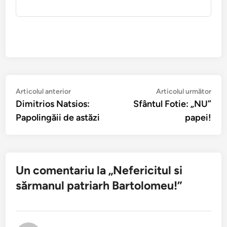
Navigare
Articolul
Arti
Articolul anterior
Articolul următor
anterior:
urmă
Dimitrios Natsios:
Sfântul Fotie: „NU”
în
Papolingăii de astăzi
papei!
articole
Un comentariu la „
Nefericitul si
sărmanul patriarh Bartolomeu!
”