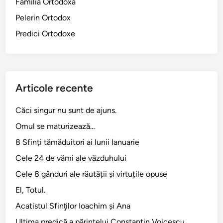
Familia Ortodoxă
Pelerin Ortodox
Predici Ortodoxe
Articole recente
Căci singur nu sunt de ajuns.
Omul se maturizează…
8 Sfinți tămăduitori ai lunii Ianuarie
Cele 24 de vămi ale văzduhului
Cele 8 gânduri ale răutății și virtuțile opuse
El, Totul.
Acatistul Sfinţilor Ioachim şi Ana
Ultima predică a părintelui Constantin Voicescu