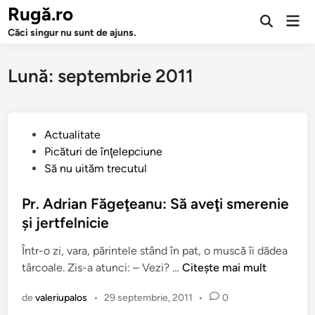
Sari
Rugă.ro
Men
la
Deschide
prin
Căci singur nu sunt de ajuns.
căutarea
conținut
Lună:
septembrie 2011
P
Actualitate
u
Picături de înţelepciune
b
Să nu uităm trecutul
l
i
Pr. Adrian Făgeţeanu: Să aveţi smerenie
c
şi jertfelnicie
a
Într-o zi, vara, părintele stând în pat, o muscă îi dădea
t
P
târcoale. Zis-a atunci: – Vezi? …
Citește mai mult
î
r
n
de
valeriupalos
•
29 septembrie, 2011
•
0
.