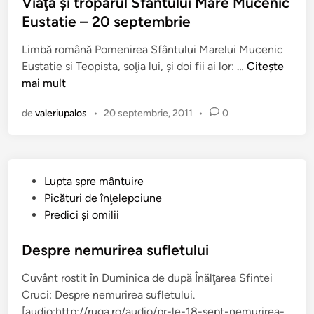
l
Viaţa şi troparul Sfântului Mare Mucenic
a
v
i
Eustatie – 20 septembrie
d
e
c
e
ţ
Limbă română Pomenirea Sfântului Marelui Mucenic
a
d
i
V
Eustatie si Teopista, soţia lui, şi doi fii ai lor: …
Citește
t
i
s
i
mai mult
î
m
m
a
n
i
e
de
valeriupalos
•
20 septembrie, 2011
•
0
ţ
n
r
a
e
e
ş
a
n
i
ţ
i
P
Lupta spre mântuire
t
ă
e
u
Picături de înţelepciune
r
(
ş
b
Predici şi omilii
o
A
i
l
p
r
j
i
Despre nemurirea sufletului
a
h
e
c
r
i
r
Cuvânt rostit în Duminica de după Înălţarea Sfintei
a
u
m
t
Cruci: Despre nemurirea sufletului.
t
l
.
f
[audio:http://ruga.ro/audio/pr-le-18-sept-nemurirea-