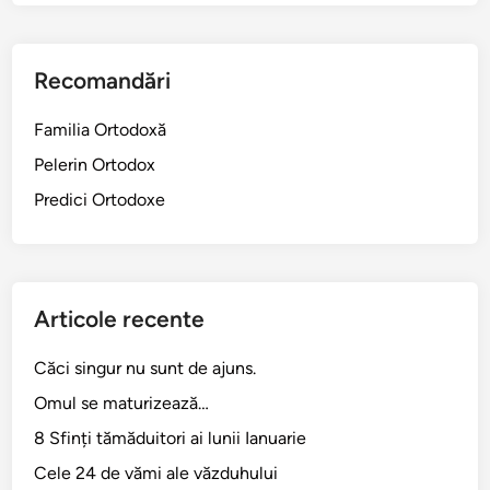
r
i
e
Recomandări
Familia Ortodoxă
Pelerin Ortodox
Predici Ortodoxe
Articole recente
Căci singur nu sunt de ajuns.
Omul se maturizează…
8 Sfinți tămăduitori ai lunii Ianuarie
Cele 24 de vămi ale văzduhului