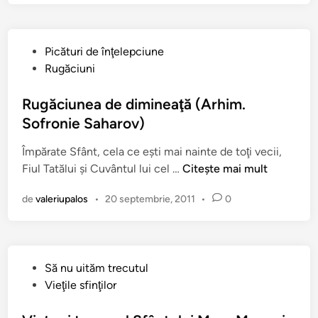
A
d
r
P
Picături de înţelepciune
i
u
Rugăciuni
a
b
n
l
Rugăciunea de dimineaţă (Arhim.
F
i
Sofronie Saharov)
ă
c
g
Împărate Sfânt, cela ce eşti mai nainte de toţi vecii,
a
e
R
Fiul Tatălui şi Cuvântul lui cel …
Citește mai mult
t
ţ
u
î
e
de
valeriupalos
•
20 septembrie, 2011
•
0
g
n
a
ă
n
c
u
i
:
P
Să nu uităm trecutul
u
S
u
Vieţile sfinţilor
n
ă
b
e
a