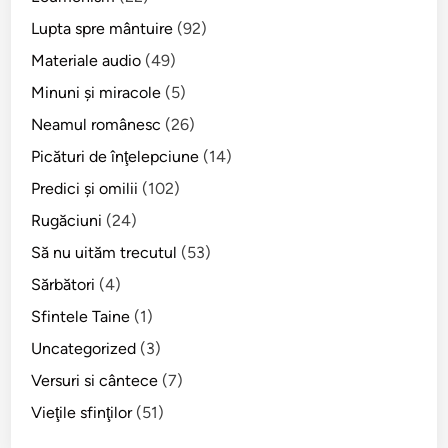
f
c
l
Lupta spre mântuire
(92)
E
e
Materiale audio
(49)
u
t
s
Minuni şi miracole
(5)
u
t
l
Neamul românesc
(26)
a
u
Picături de înţelepciune
(14)
t
i
i
Predici şi omilii
(102)
e
Rugăciuni
(24)
–
Să nu uităm trecutul
(53)
2
0
Sărbători
(4)
s
Sfintele Taine
(1)
e
Uncategorized
(3)
p
t
Versuri si cântece
(7)
e
Vieţile sfinţilor
(51)
m
b